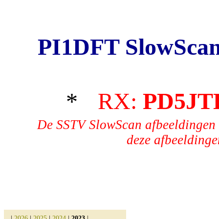
PI1DFT SlowScan
*
RX:
PD5JT
De SSTV SlowScan afbeeldingen 
deze afbeeldingen
|
2026
|
2025
|
2024
|
2023
|