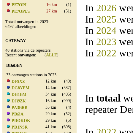
16 km
(1)
In
2026
wer
PE7OPI
27 km
(51)
PE7OPI/a
In
2025
wer
Totaal ontvangen in 2023:
6497 afbeeldingen
In
2024
wer
In
2023
wer
GATEWAY
In
2022
wer
48 stations via de repeaters
Recent ontvangen: (
ALLE
)
DBøBEN
33 ontvangen stations in 2023:
12 km
(40)
DF9XZ
14 km
(587)
DG8YFM
34 km
(405)
DH1BM
In
totaal
we
16 km
(999)
DJØZK
repeater D
35 km
(4)
PA3BRB
29 km
(52)
PDØA
29 km
(5)
PDØKOK
41 km
(608)
PD1NSR
In
2022
wer