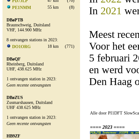
47 km
(70)
PD7JLP
55 km
(8)
In
2021
wer
PE1NMM
DBøPTB
Braunschweig, Duitsland
VHF, 144.900 MHz
Meest rece
8 ontvangen stations in 2023:
Voor het e
18 km
(771)
DO1ORG
5 februari
DBøQF
Rheinberg, Duitsland
en werd vo
UHF, 438.625 MHz
Den Haag o
1 ontvangen station in 2023:
Geen recente ontvangsten
DBøZUS
Zusmarshausen, Duitsland
UHF 438.625 MHz
Alle door PI1DFT SlowScan
1 ontvangen station in 2023:
Geen recente ontvangsten
==== 2023 ====
HB9ZF