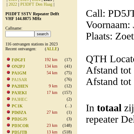
|
2022
|
PI3DFT Den Haag
|
Call: PD5J
PI1DFT SSTV Repeater Delft
VHF 144.8875 MHz
Voornaam: 
Callname:
Plaats: Zoe
116 ontvangen stations in 2023
Recent ontvangen: (
ALLE
)
QTH Locato
192 km
(17)
FØGFI
134 km
(41)
ON2PJ
Afstand tot
54 km
(75)
PA1GM
Afstand tot
(76)
PA1SAR
9 km
(12)
PA2HEN
17 km
(157)
PA3EKI
(2)
PA3HEC
In
totaal
zi
(...)
PC1K
27 km
(1)
PDØZA
repeater D
(3)
PD2GJS
23 km
(148)
PD3COR
13 km
(518)
PD5JTB