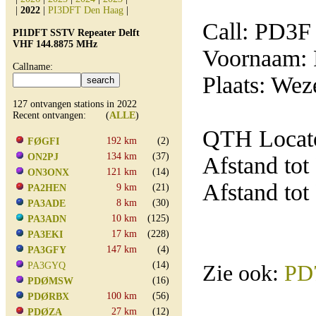
|
2022
|
PI3DFT Den Haag
|
Call: PD3F
PI1DFT SSTV Repeater Delft
VHF 144.8875 MHz
Voornaam: 
Callname:
Plaats: Wez
127 ontvangen stations in 2022
Recent ontvangen: (
ALLE
)
QTH Locato
192 km
(2)
FØGFI
134 km
(37)
ON2PJ
Afstand tot
121 km
(14)
ON3ONX
Afstand tot
9 km
(21)
PA2HEN
8 km
(30)
PA3ADE
10 km
(125)
PA3ADN
17 km
(228)
PA3EKI
147 km
(4)
PA3GFY
(14)
PA3GYQ
Zie ook:
PD
(16)
PDØMSW
100 km
(56)
PDØRBX
27 km
(12)
PDØZA