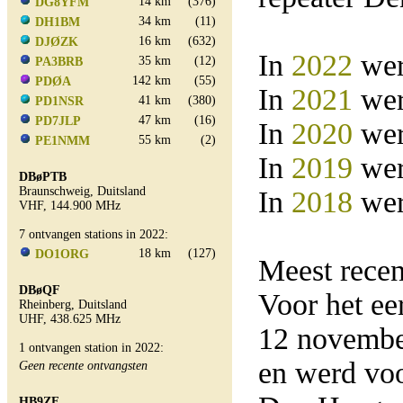
14 km
(376)
DG8YFM
34 km
(11)
DH1BM
16 km
(632)
DJØZK
In
2022
wer
35 km
(12)
PA3BRB
142 km
(55)
PDØA
In
2021
wer
41 km
(380)
PD1NSR
47 km
(16)
PD7JLP
In
2020
wer
55 km
(2)
PE1NMM
In
2019
wer
DBøPTB
Braunschweig, Duitsland
In
2018
wer
VHF, 144.900 MHz
7 ontvangen stations in 2022:
18 km
(127)
DO1ORG
Meest rece
DBøQF
Voor het e
Rheinberg, Duitsland
UHF, 438.625 MHz
12 novemb
1 ontvangen station in 2022:
en werd vo
Geen recente ontvangsten
HB9ZF