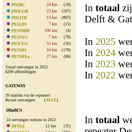
24 km
(18)
In
totaal
zi
PD2RC
23 km
(107)
PD3COR
Delft & Ga
13 km
(807)
PD5JTB
7 km
(15)
PE1LDS
196 km
(4)
PE1NMM
7 km
(70)
PE1NYG
In
2025
wer
53 km
(16)
PE5CFG
In
2024
wer
16 km
(170)
PE7OPI
27 km
(86)
PE7OPI/a
In
2023
wer
Totaal ontvangen in 2022:
6269 afbeeldingen
In
2022
wer
GATEWAY
39 stations via de repeaters
Recent ontvangen: (
ALLE
)
DBøBEN
In
totaal
we
24 ontvangen stations in 2022:
12 km
(35)
DF9XZ
repeater D