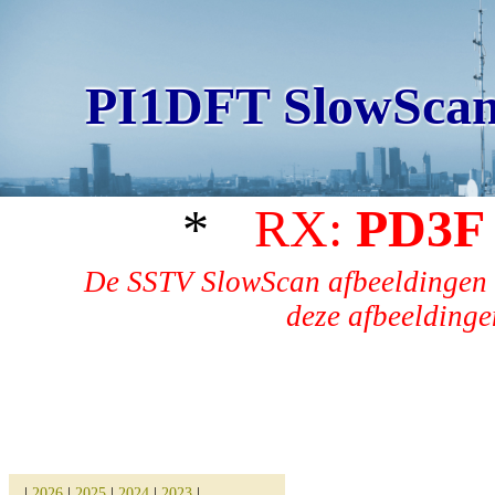
PI1DFT SlowScan
*
RX:
PD3F
De SSTV SlowScan afbeeldingen 
deze afbeeldingen
|
2026
|
2025
|
2024
|
2023
|