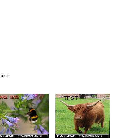
urden: