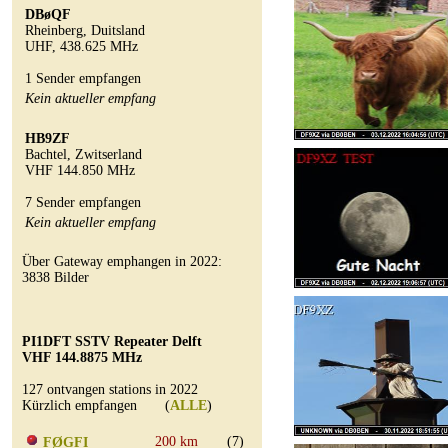
DBøQF
Rheinberg, Duitsland
UHF, 438.625 MHz
1 Sender empfangen
Kein aktueller empfang
HB9ZF
Bachtel, Zwitserland
VHF 144.850 MHz
7 Sender empfangen
Kein aktueller empfang
Über Gateway emphangen in 2022:
3838 Bilder
PI1DFT SSTV Repeater Delft
VHF 144.8875 MHz
127 ontvangen stations in 2022
Kürzlich empfangen (
ALLE
)
200 km
(7)
FØGFI