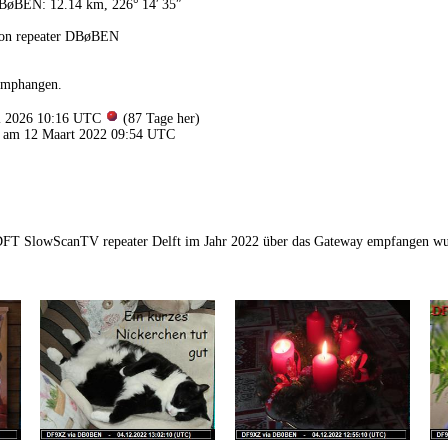
BøBEN: 12.14 km, 226° 14′ 35″
von repeater DBøBEN
emphangen.
ei 2026 10:16 UTC
(87 Tage her)
 am 12 Maart 2022 09:54 UTC
1DFT SlowScanTV repeater Delft im Jahr 2022 über das Gateway empfangen w