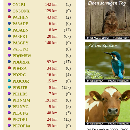
142 km
(5)
ON2PJ
129 km
(0)
ON3ONX
43 km
(2)
PA2HEN
6 km
(0)
PA3ADE
8 km
(12)
PA3ADN
20 km
(67)
PA3EKI
140 km
(0)
PA3GFY
(0)
PA3GYQ
(0)
PDØMSW
92 km
(17)
PDØRBX
34 km
(0)
PDØZA
16 km
(4)
PD2RC
15 km
(0)
PD3COR
9 km
(137)
PD5JTB
7 km
(0)
PE1LDS
191 km
(0)
PE1NMM
9 km
(5)
PE1NYG
48 km
(3)
PE5CFG
24 km
(13)
PE7OPI
35 km
(0)
PE7OPI/a