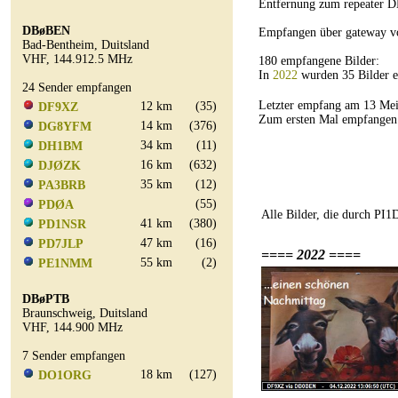
Entfernung zum repeater D
DBøBEN
Empfangen über gateway 
Bad-Bentheim, Duitsland
VHF, 144.912.5 MHz
180 empfangene Bilder:
In
2022
wurden 35 Bilder 
24 Sender empfangen
Letzter empfang am 13 M
12 km
(35)
DF9XZ
Zum ersten Mal empfangen
14 km
(376)
DG8YFM
34 km
(11)
DH1BM
16 km
(632)
DJØZK
35 km
(12)
PA3BRB
(55)
PDØA
Alle Bilder, die durch PI
41 km
(380)
PD1NSR
47 km
(16)
PD7JLP
==== 2022 ====
55 km
(2)
PE1NMM
DBøPTB
Braunschweig, Duitsland
VHF, 144.900 MHz
7 Sender empfangen
18 km
(127)
DO1ORG