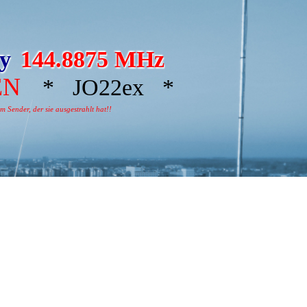
ay
144.8875 MHz
EN
* JO22ex *
 Sender, der sie ausgestrahlt hat!!