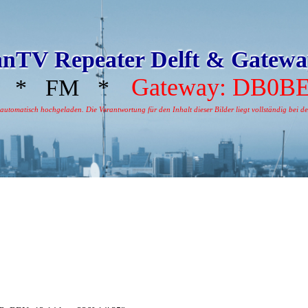
nTV Repeater Delft & Gatew
Gateway: DB0B
* FM *
tomatisch hochgeladen. Die Verantwortung für den Inhalt dieser Bilder liegt vollständig bei dem