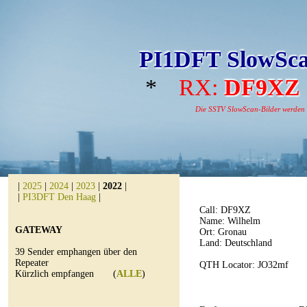
PI1DFT SlowSca
*
RX:
DF9XZ
Die SSTV SlowScan-Bilder werden au
|
2025
|
2024
|
2023
|
2022
|
|
PI3DFT Den Haag
|
Call:
DF9XZ
Name: Wilhelm
GATEWAY
Ort: Gronau
Land: Deutschland
39 Sender emphangen über den
Repeater
QTH Locator: JO32mf
Kürzlich empfangen (
ALLE
)