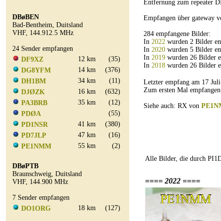
Entfernung zum repeater D
DBøBEN
Empfangen über gateway 
Bad-Bentheim, Duitsland
VHF, 144.912.5 MHz
284 empfangene Bilder:
In
2022
wurden 2 Bilder e
24 Sender empfangen
In
2020
wurden 5 Bilder e
In
2019
wurden 26 Bilder 
12 km
(35)
DF9XZ
In
2018
wurden 26 Bilder 
14 km
(376)
DG8YFM
34 km
(11)
DH1BM
Letzter empfang am 17 Ju
Zum ersten Mal empfangen
16 km
(632)
DJØZK
35 km
(12)
PA3BRB
Siehe auch: RX von
PE1
(55)
PDØA
41 km
(380)
PD1NSR
47 km
(16)
PD7JLP
55 km
(2)
PE1NMM
Alle Bilder, die durch PI
DBøPTB
Braunschweig, Duitsland
==== 2022 ====
VHF, 144.900 MHz
7 Sender empfangen
18 km
(127)
DO1ORG