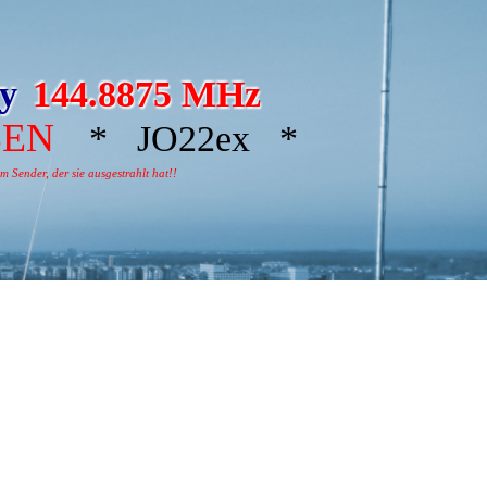
ay
144.8875 MHz
BEN
* JO22ex *
 Sender, der sie ausgestrahlt hat!!