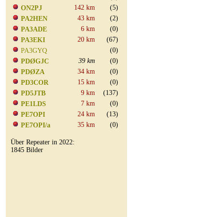
142 km
(5)
ON2PJ
43 km
(2)
PA2HEN
6 km
(0)
PA3ADE
20 km
(67)
PA3EKI
(0)
PA3GYQ
39 km
(0)
PDØGJC
34 km
(0)
PDØZA
15 km
(0)
PD3COR
9 km
(137)
PD5JTB
7 km
(0)
PE1LDS
24 km
(13)
PE7OPI
35 km
(0)
PE7OPI/a
Über Repeater in 2022:
1845 Bilder