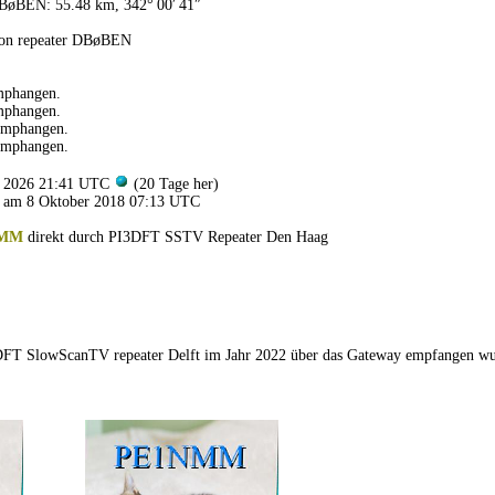
BøBEN: 55.48 km, 342° 00′ 41″
von repeater DBøBEN
mphangen.
mphangen.
emphangen.
emphangen.
li 2026 21:41 UTC
(20 Tage her)
 am 8 Oktober 2018 07:13 UTC
NMM
direkt durch PI3DFT SSTV Repeater Den Haag
1DFT SlowScanTV repeater Delft im Jahr 2022 über das Gateway empfangen w