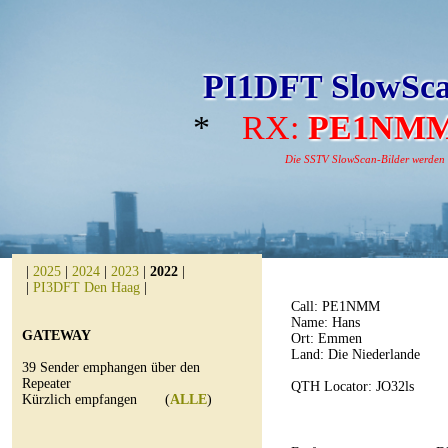
PI1DFT SlowSca
*
RX:
PE1NM
Die SSTV SlowScan-Bilder werden au
|
2025
|
2024
|
2023
|
2022
|
|
PI3DFT Den Haag
|
Call:
PE1NMM
Name: Hans
GATEWAY
Ort: Emmen
Land: Die Niederlande
39 Sender emphangen über den
Repeater
QTH Locator: JO32ls
Kürzlich empfangen (
ALLE
)