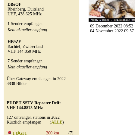
DBøQF
Rheinberg, Duitsland
UHF, 438.625 MHz
1 Sender empfangen
09 December 2022 08:52
Kein aktueller empfang
04 November 2022 09:57
HB9ZF
Bachtel, Zwitserland
VHF 144.850 MHz
7 Sender empfangen
Kein aktueller empfang
Über Gateway emphangen in 2022:
3838 Bilder
PI1DFT SSTV Repeater Delft
VHF 144.8875 MHz
127 ontvangen stations in 2022
Kürzlich empfangen (
ALLE
)
200 km
(7)
FØGFI