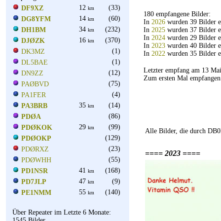
12
(33)
DF9XZ
km
180 empfangene Bilder:
14
(60)
DG8YFM
km
In
2026
wurden 39 Bilder 
34
(232)
DH1BM
In
2025
wurden 37 Bilder 
km
In
2024
wurden 29 Bilder 
16
(370)
DJØZK
km
In
2023
wurden 40 Bilder 
(1)
DK3MZ
In
2022
wurden 35 Bilder 
(1)
DL5BAE
Letzter empfang am 13 M
(12)
DN9ZZ
Zum ersten Mal empfange
(75)
PAØBVD
(4)
PA1FER
35
(14)
PA3BRB
km
(86)
PDØA
29
(99)
PDØKOK
km
Alle Bilder, die durch D
(129)
PDØOKP
(23)
PDØRXZ
==== 2023 ====
(55)
PDØWHH
41
(168)
PD1NSR
km
47
(9)
PD7JLP
km
55
(140)
PE1NMM
km
Über Repeater im Letzte 6 Monate:
1545 Bilder