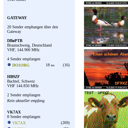
GATEWAY
20 Sender emphangen über den
Gateway
DBøPTB
Braunschweig, Deutschland
VHF, 144.900 MHz
4 Sender empfangen
18
(16)
DO1ORG
km
HB9ZF
Bachtel, Schweiz
VHF 144.850 MHz
2 Sender empfangen
Kein aktueller empfang
VK7AX
8 Sender empfangen
(269)
VK7AX