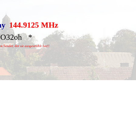
ay
144.9125 MHz
O32oh *
 Sender, der sie ausgestrahlt hat!!