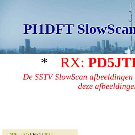
PI1DFT SlowScan
*
RX:
PD5JT
De SSTV SlowScan afbeeldingen 
deze afbeeldingen
|
2026
|
2025
|
2024
|
2023
|