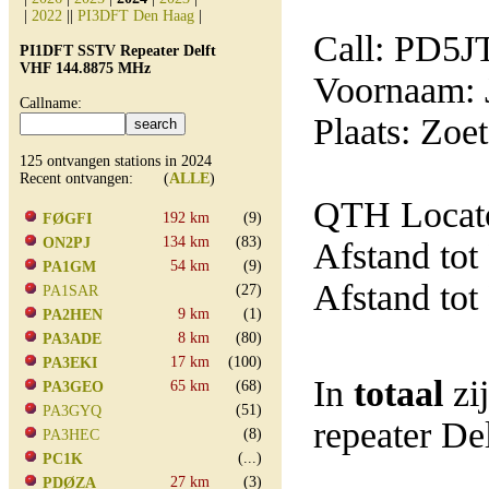
|
2022
||
PI3DFT Den Haag
|
Call: PD5J
PI1DFT SSTV Repeater Delft
VHF 144.8875 MHz
Voornaam: 
Callname:
Plaats: Zoe
125 ontvangen stations in 2024
Recent ontvangen: (
ALLE
)
QTH Locato
192 km
(9)
FØGFI
134 km
(83)
ON2PJ
Afstand tot
54 km
(9)
PA1GM
Afstand tot
(27)
PA1SAR
9 km
(1)
PA2HEN
8 km
(80)
PA3ADE
17 km
(100)
PA3EKI
In
totaal
zi
65 km
(68)
PA3GEO
(51)
PA3GYQ
repeater D
(8)
PA3HEC
(...)
PC1K
27 km
(3)
PDØZA