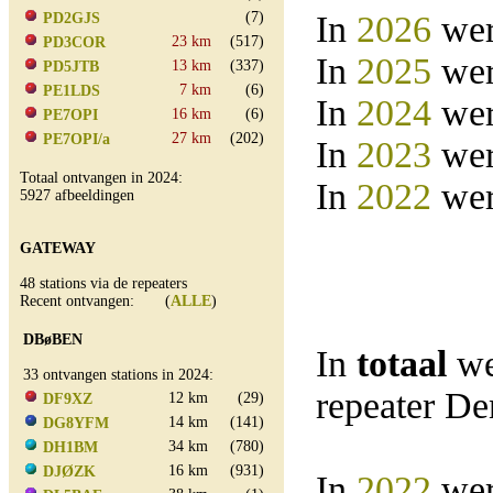
(7)
In
2026
wer
PD2GJS
23 km
(517)
PD3COR
In
2025
wer
13 km
(337)
PD5JTB
7 km
(6)
PE1LDS
In
2024
wer
16 km
(6)
PE7OPI
27 km
(202)
PE7OPI/a
In
2023
wer
Totaal ontvangen in 2024:
In
2022
wer
5927 afbeeldingen
GATEWAY
48 stations via de repeaters
Recent ontvangen: (
ALLE
)
DBøBEN
In
totaal
we
33 ontvangen stations in 2024:
repeater D
12 km
(29)
DF9XZ
14 km
(141)
DG8YFM
34 km
(780)
DH1BM
16 km
(931)
DJØZK
In
2022
wer