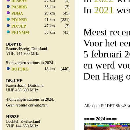
38 km
(1)
DL5BAE
35 km
(3)
In
2021
wer
PA3BRB
29 km
(45)
PDØA
41 km
(221)
PD1NSR
47 km
(3)
PD7JLP
Meest rece
55 km
(41)
PE1NMM
Voor het e
DBøPTB
Braunschweig, Duitsland
5 februari
VHF, 144.900 MHz
en werd vo
5 ontvangen stations in 2024:
18 km
(440)
DO1ORG
Den Haag o
DBøUHF
Kaisersbach, Duitsland
UHF 438.600 MHz
4 ontvangen stations in 2024:
Geen recente ontvangsten
Alle door PI1DFT SlowScan
HB9ZF
==== 2024 ====
Bachtel, Zwitserland
VHF 144.850 MHz