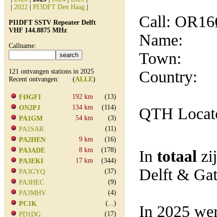
|
2022
|
PI3DFT Den Haag
|
Call: OR1
PI1DFT SSTV Repeater Delft
VHF 144.8875 MHz
Name:
Callname:
Town:
121 ontvangen stations in 2025
Country:
Recent ontvangen: (
ALLE
)
192 km
(13)
FØGFI
134 km
(114)
ON2PJ
QTH Locat
54 km
(3)
PA1GM
(11)
PA1SAR
9 km
(16)
PA2HEN
8 km
(178)
PA3ADE
In
totaal
zi
17 km
(344)
PA3EKI
Delft & Ga
(37)
PA3GYQ
(9)
PA3HEC
(4)
PA3MHV
(...)
PC1K
In 2025 wer
(17)
PD1DG