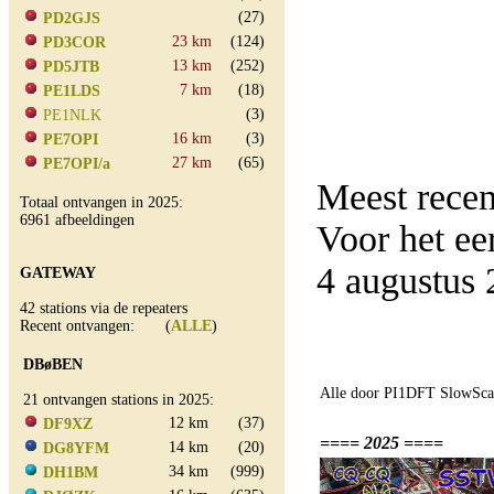
(27)
PD2GJS
23 km
(124)
PD3COR
13 km
(252)
PD5JTB
7 km
(18)
PE1LDS
(3)
PE1NLK
16 km
(3)
PE7OPI
27 km
(65)
PE7OPI/a
Meest rece
Totaal ontvangen in 2025:
6961 afbeeldingen
Voor het e
4 augustus
GATEWAY
42 stations via de repeaters
Recent ontvangen: (
ALLE
)
DBøBEN
Alle door PI1DFT SlowScan
21 ontvangen stations in 2025:
12 km
(37)
DF9XZ
==== 2025 ====
14 km
(20)
DG8YFM
34 km
(999)
DH1BM