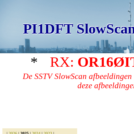
PI1DFT SlowScan
*
RX:
OR16ØI
De SSTV SlowScan afbeeldingen 
deze afbeeldingen
|
2026
|
2025
|
2024
|
2023
|