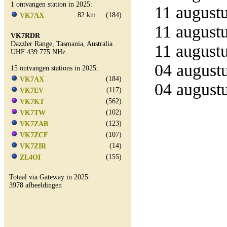
1 ontvangen station in 2025:
11 augustu
82 km
(184)
VK7AX
11 augustu
VK7RDR
Dazzler Range, Tasmania, Australia
11 augustu
UHF 439.775 NHz
04 augustu
15 ontvangen stations in 2025:
(184)
VK7AX
04 augustu
(117)
VK7EV
(562)
VK7KT
(102)
VK7TW
(123)
VK7ZAB
(107)
VK7ZCF
(14)
VK7ZIR
(155)
ZL4OI
Totaal via Gateway in 2025:
3978 afbeeldingen