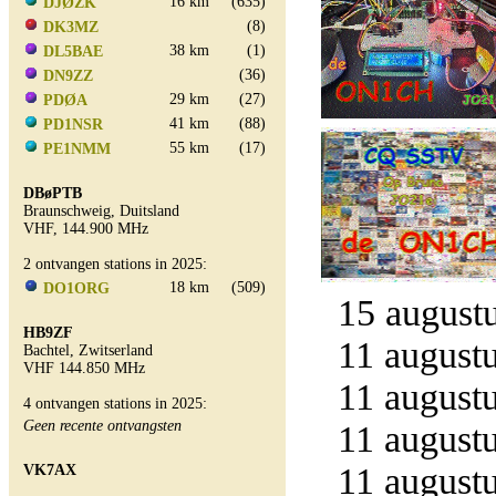
16 km
(635)
DJØZK
(8)
DK3MZ
38 km
(1)
DL5BAE
(36)
DN9ZZ
29 km
(27)
PDØA
41 km
(88)
PD1NSR
55 km
(17)
PE1NMM
DBøPTB
Braunschweig, Duitsland
VHF, 144.900 MHz
2 ontvangen stations in 2025:
18 km
(509)
DO1ORG
15 augustu
HB9ZF
11 augustu
Bachtel, Zwitserland
VHF 144.850 MHz
11 augustu
4 ontvangen stations in 2025:
Geen recente ontvangsten
11 augustu
11 augustu
VK7AX