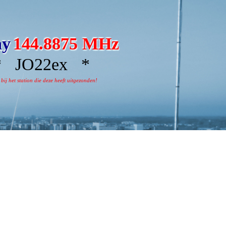
ay
144.8875 MHz
 JO22ex *
j het station die deze heeft uitgezonden!