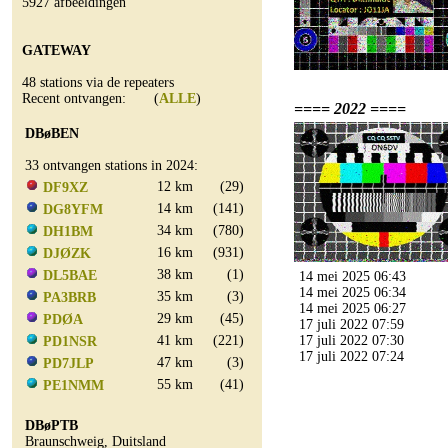
5927 afbeeldingen
GATEWAY
48 stations via de repeaters
Recent ontvangen: (
ALLE
)
==== 2022 ====
DBøBEN
33 ontvangen stations in 2024:
12 km
(29)
DF9XZ
14 km
(141)
DG8YFM
34 km
(780)
DH1BM
16 km
(931)
DJØZK
38 km
(1)
DL5BAE
14 mei 2025 06:43
14 mei 2025 06:34
35 km
(3)
PA3BRB
14 mei 2025 06:27
29 km
(45)
PDØA
17 juli 2022 07:59
41 km
(221)
17 juli 2022 07:30
PD1NSR
17 juli 2022 07:24
47 km
(3)
PD7JLP
55 km
(41)
PE1NMM
DBøPTB
Braunschweig, Duitsland