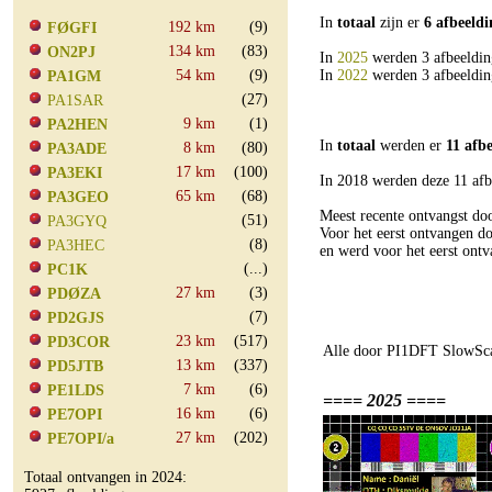
In
totaal
zijn er
6 afbeeld
192 km
(9)
FØGFI
134 km
(83)
ON2PJ
In
2025
werden 3 afbeeldin
54 km
(9)
In
2022
werden 3 afbeeldin
PA1GM
(27)
PA1SAR
9 km
(1)
PA2HEN
In
totaal
werden er
11 afb
8 km
(80)
PA3ADE
17 km
(100)
PA3EKI
In 2018 werden deze 11 afb
65 km
(68)
PA3GEO
Meest recente ontvangst 
(51)
PA3GYQ
Voor het eerst ontvangen 
(8)
PA3HEC
en werd voor het eerst on
(...)
PC1K
27 km
(3)
PDØZA
(7)
PD2GJS
23 km
(517)
PD3COR
Alle door PI1DFT SlowSca
13 km
(337)
PD5JTB
7 km
(6)
PE1LDS
==== 2025 ====
16 km
(6)
PE7OPI
27 km
(202)
PE7OPI/a
Totaal ontvangen in 2024: