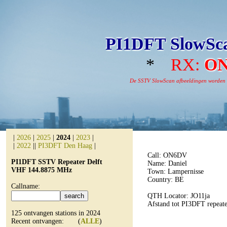
PI1DFT SlowSca
*
RX:
O
De SSTV SlowScan afbeeldingen worden aut
|
2026
|
2025
|
2024
|
2023
|
|
2022
||
PI3DFT Den Haag
|
Call: ON6DV
PI1DFT SSTV Repeater Delft
Name: Daniel
VHF 144.8875 MHz
Town: Lampernisse
Country: BE
Callname:
QTH Locator: JO11ja
Afstand tot PI3DFT repeat
125 ontvangen stations in 2024
Recent ontvangen: (
ALLE
)