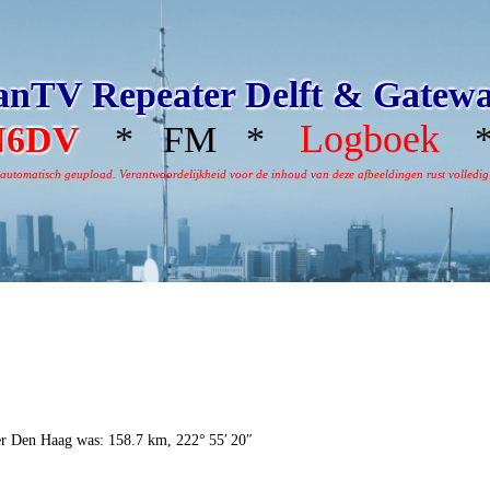
nTV Repeater Delft & Gatew
Logboek
N6DV
* FM *
*
omatisch geupload. Verantwoordelijkheid voor de inhoud van deze afbeeldingen rust volledig bi
er Den Haag was: 158.7 km, 222° 55′ 20″