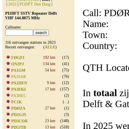
|
2022
|
PI3DFT Den Haag
|
Call: PDØ
PI1DFT SSTV Repeater Delft
VHF 144.8875 MHz
Name:
Callname:
Town:
116 ontvangen stations in 2023
Country:
Recent ontvangen: (
ALLE
)
192 km
(17)
FØGFI
134 km
(41)
ON2PJ
QTH Locat
54 km
(75)
PA1GM
(76)
PA1SAR
9 km
(12)
PA2HEN
17 km
(157)
PA3EKI
In
totaal
zi
(2)
PA3HEC
Delft & Ga
(...)
PC1K
27 km
(1)
PDØZA
(3)
PD2GJS
23 km
(148)
PD3COR
In 2025 wer
13 km
(518)
PD5JTB