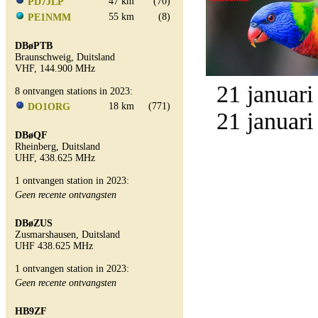
47 km
(70)
PD7JLP
55 km
(8)
PE1NMM
DBøPTB
Braunschweig, Duitsland
VHF, 144.900 MHz
21 januari
8 ontvangen stations in 2023:
18 km
(771)
DO1ORG
21 januari
DBøQF
Rheinberg, Duitsland
UHF, 438.625 MHz
1 ontvangen station in 2023:
Geen recente ontvangsten
DBøZUS
Zusmarshausen, Duitsland
UHF 438.625 MHz
1 ontvangen station in 2023:
Geen recente ontvangsten
HB9ZF