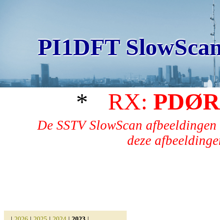
PI1DFT SlowScan
*
RX:
PDØR
De SSTV SlowScan afbeeldingen 
deze afbeeldingen
|
2026
|
2025
|
2024
|
2023
|