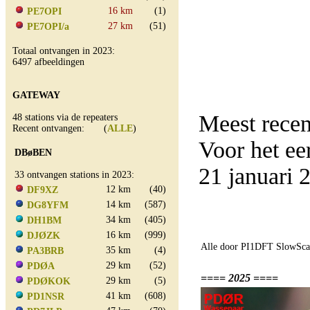
16 km
(1)
PE7OPI
27 km
(51)
PE7OPI/a
Totaal ontvangen in 2023:
6497 afbeeldingen
GATEWAY
Meest rece
48 stations via de repeaters
Recent ontvangen: (
ALLE
)
Voor het e
DBøBEN
21 januari
33 ontvangen stations in 2023:
12 km
(40)
DF9XZ
14 km
(587)
DG8YFM
34 km
(405)
DH1BM
16 km
(999)
DJØZK
Alle door PI1DFT SlowScan
35 km
(4)
PA3BRB
29 km
(52)
PDØA
==== 2025 ====
29 km
(5)
PDØKOK
41 km
(608)
PD1NSR