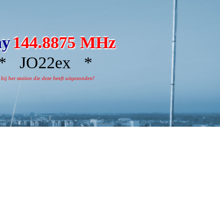
ay
144.8875 MHz
 JO22ex *
j het station die deze heeft uitgezonden!