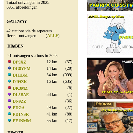
Totaal ontvangen in 2025:
6961 afbeeldingen
GATEWAY
42 stations via de repeaters
Recent ontvangen: (
ALLE
)
DBøBEN
21 ontvangen stations in 2025:
12 km
(37)
DF9XZ
14 km
(20)
DG8YFM
34 km
(999)
DH1BM
16 km
(635)
DJØZK
(8)
DK3MZ
38 km
(1)
DL5BAE
(36)
DN9ZZ
29 km
(27)
PDØA
41 km
(88)
PD1NSR
55 km
(17)
PE1NMM
DBøPTB