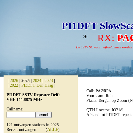
PI1DFT SlowSca
*
RX:
PA
De SSTV SlowScan afbeeldingen worden aut
|
2026
|
2025
|
2024
|
2023
|
|
2022
|
PI3DFT Den Haag
|
Call: PAØRPA
PI1DFT SSTV Repeater Delft
Voornaam: Rob
VHF 144.8875 MHz
Plaats: Bergen op Zoom (N
Callname:
QTH Locator: JO21dl
Afstand tot PI1DFT repeate
121 ontvangen stations in 2025
Recent ontvangen: (
ALLE
)