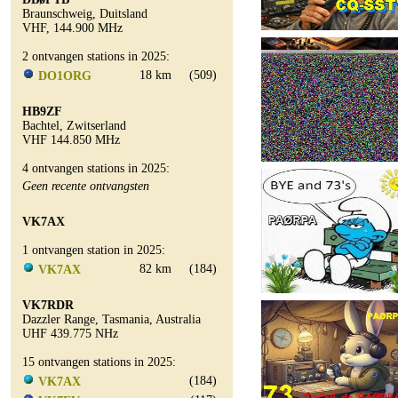
Braunschweig, Duitsland
VHF, 144.900 MHz
2 ontvangen stations in 2025:
18 km
(509)
DO1ORG
HB9ZF
Bachtel, Zwitserland
VHF 144.850 MHz
4 ontvangen stations in 2025:
Geen recente ontvangsten
VK7AX
1 ontvangen station in 2025:
82 km
(184)
VK7AX
VK7RDR
Dazzler Range, Tasmania, Australia
UHF 439.775 NHz
15 ontvangen stations in 2025:
(184)
VK7AX