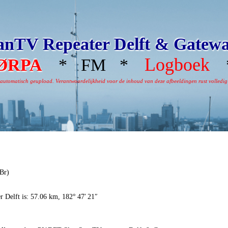
nTV Repeater Delft & Gatew
Logboek
ØRPA
* FM *
*
omatisch geupload. Verantwoordelijkheid voor de inhoud van deze afbeeldingen rust volledig bi
Br)
r Delft is: 57.06 km, 182° 47′ 21″