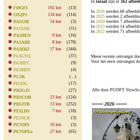
In
totaal
zijn er
162 afbee
192 km
(13)
FØGFI
In
2026
werden 68 afbeeldi
134 km
(114)
ON2PJ
In
2025
werden 2 afbeeldin
54 km
(3)
In
2024
werden 7 afbeeldin
PA1GM
In
2023
werden 14 afbeeldi
(11)
PA1SAR
In
2022
werden 71 afbeeldi
9 km
(16)
PA2HEN
8 km
(178)
PA3ADE
17 km
(344)
PA3EKI
(37)
PA3GYQ
Meest recente ontvangst d
Voor het eerst ontvangen
(9)
PA3HEC
(4)
PA3MHV
(...)
PC1K
(17)
PD1DG
Alle door PI1DFT SlowSca
(27)
PD2GJS
23 km
(124)
PD3COR
==== 2026 ====
13 km
(252)
PD5JTB
7 km
(18)
PE1LDS
(3)
PE1NLK
16 km
(3)
PE7OPI
27 km
(65)
PE7OPI/a