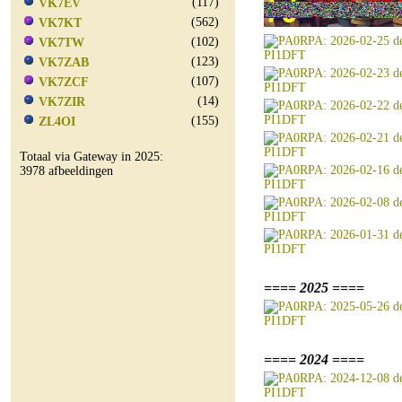
(117)
VK7EV
(562)
VK7KT
(102)
VK7TW
(123)
VK7ZAB
(107)
VK7ZCF
(14)
VK7ZIR
(155)
ZL4OI
Totaal via Gateway in 2025:
3978 afbeeldingen
==== 2025 ====
==== 2024 ====