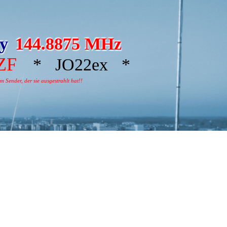
ay
144.8875 MHz
ZF
* JO22ex *
 Sender, der sie ausgestrahlt hat!!