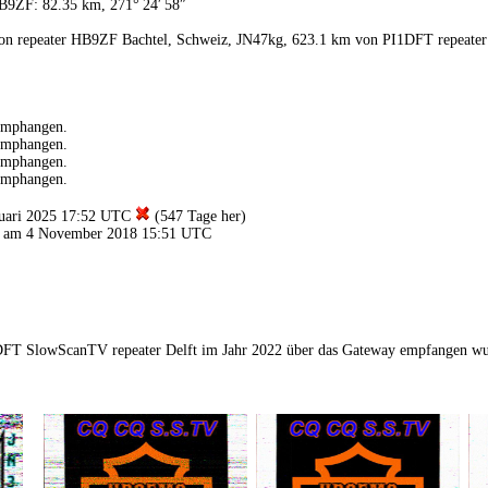
B9ZF: 82.35 km, 271° 24′ 58″
n repeater HB9ZF Bachtel, Schweiz, JN47kg, 623.1 km von PI1DFT repeater
emphangen.
emphangen.
emphangen.
emphangen.
ruari 2025 17:52 UTC
(547 Tage her)
n am 4 November 2018 15:51 UTC
1DFT SlowScanTV repeater Delft im Jahr 2022 über das Gateway empfangen w