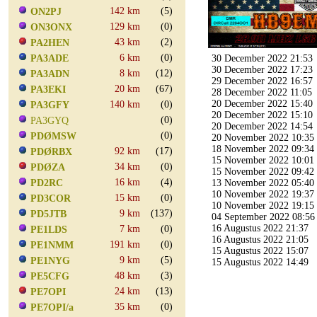
142 km
(5)
ON2PJ
129 km
(0)
ON3ONX
43 km
(2)
PA2HEN
6 km
(0)
PA3ADE
30 December 2022 21:53
30 December 2022 17:23
8 km
(12)
PA3ADN
29 December 2022 16:57
20 km
(67)
PA3EKI
28 December 2022 11:05
20 December 2022 15:40
140 km
(0)
PA3GFY
20 December 2022 15:10
(0)
PA3GYQ
20 December 2022 14:54
(0)
PDØMSW
20 November 2022 10:35
18 November 2022 09:34
92 km
(17)
PDØRBX
15 November 2022 10:01
34 km
(0)
PDØZA
15 November 2022 09:42
16 km
(4)
PD2RC
13 November 2022 05:40
10 November 2022 19:37
15 km
(0)
PD3COR
10 November 2022 19:15
9 km
(137)
PD5JTB
04 September 2022 08:56
16 Augustus 2022 21:37
7 km
(0)
PE1LDS
16 Augustus 2022 21:05
191 km
(0)
PE1NMM
15 Augustus 2022 15:07
9 km
(5)
PE1NYG
15 Augustus 2022 14:49
48 km
(3)
PE5CFG
24 km
(13)
PE7OPI
35 km
(0)
PE7OPI/a