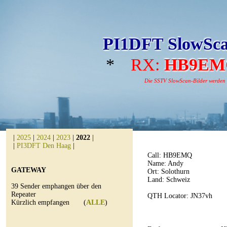
PI1DFT SlowSca
*
RX:
HB9EM
Die SSTV SlowScan-Bilder werden au
|
2025
|
2024
|
2023
|
2022
|
|
PI3DFT Den Haag
|
Call:
HB9EMQ
Name: Andy
GATEWAY
Ort: Solothurn
Land: Schweiz
39 Sender emphangen über den
Repeater
QTH Locator: JN37vh
Kürzlich empfangen (
ALLE
)