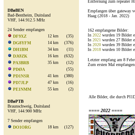
Entfernung zum repeater H
DBøBEN
Empfangen über gateway vo
Bad-Bentheim, Duitsland
Haag (2018 - Jan. 2022)
VHF, 144.912.5 MHz
24 Sender empfangen
162 empfangene Bilder:
In
2022
wurden 19 Bilder 
12 km
(35)
DF9XZ
In
2021
wurden 27 Bilder 
14 km
(376)
DG8YFM
In
2020
wurden 39 Bilder 
34 km
(11)
DH1BM
In
2018
wurden 10 Bilder 
16 km
(632)
DJØZK
Letzter empfang am 8 Feb
35 km
(12)
PA3BRB
Zum ersten Mal empfange
(55)
PDØA
41 km
(380)
PD1NSR
47 km
(16)
PD7JLP
55 km
(2)
PE1NMM
Alle Bilder, die durch PI
DBøPTB
Braunschweig, Duitsland
==== 2022 ====
VHF, 144.900 MHz
7 Sender empfangen
18 km
(127)
DO1ORG