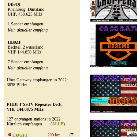
DBøQF
Rheinberg, Duitsland
UHF, 438.625 MHz
1 Sender empfangen
Kein aktueller empfang
HB9ZF
Bachtel, Zwitserland
VHF 144.850 MHz
7 Sender empfangen
Kein aktueller empfang
Über Gateway emphangen in 2022:
3838 Bilder
PI1DFT SSTV Repeater Delft
VHF 144.8875 MHz
127 ontvangen stations in 2022
Kürzlich empfangen (
ALLE
)
200 km
(7)
FØGFI