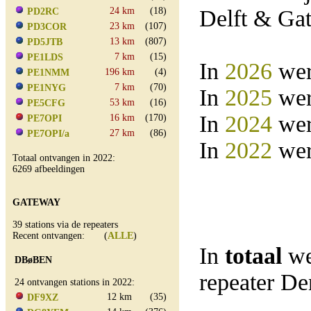
24 km
(18)
Delft & Ga
PD2RC
23 km
(107)
PD3COR
13 km
(807)
PD5JTB
7 km
(15)
PE1LDS
In
2026
wer
196 km
(4)
PE1NMM
7 km
(70)
PE1NYG
In
2025
wer
53 km
(16)
PE5CFG
In
2024
wer
16 km
(170)
PE7OPI
27 km
(86)
PE7OPI/a
In
2022
wer
Totaal ontvangen in 2022:
6269 afbeeldingen
GATEWAY
39 stations via de repeaters
Recent ontvangen: (
ALLE
)
In
totaal
we
DBøBEN
repeater D
24 ontvangen stations in 2022:
12 km
(35)
DF9XZ