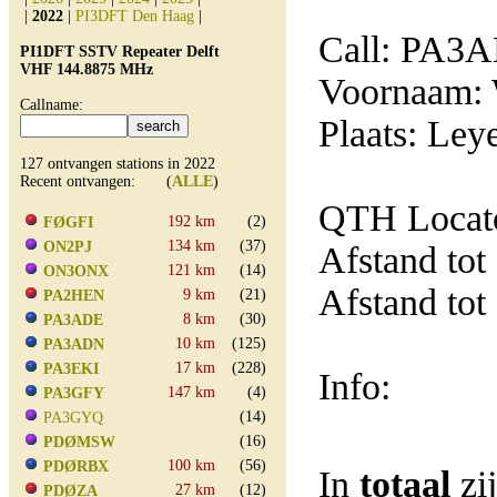
|
2022
|
PI3DFT Den Haag
|
Call: PA3
PI1DFT SSTV Repeater Delft
VHF 144.8875 MHz
Voornaam:
Callname:
Plaats: Le
127 ontvangen stations in 2022
Recent ontvangen: (
ALLE
)
QTH Locat
192 km
(2)
FØGFI
134 km
(37)
ON2PJ
Afstand tot
121 km
(14)
ON3ONX
Afstand tot
9 km
(21)
PA2HEN
8 km
(30)
PA3ADE
10 km
(125)
PA3ADN
17 km
(228)
PA3EKI
Info:
147 km
(4)
PA3GFY
(14)
PA3GYQ
(16)
PDØMSW
100 km
(56)
PDØRBX
In
totaal
zi
27 km
(12)
PDØZA