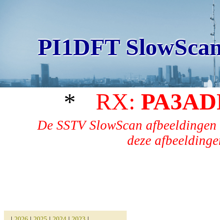
PI1DFT SlowScan
*
RX:
PA3AD
De SSTV SlowScan afbeeldingen 
deze afbeeldingen
|
2026
|
2025
|
2024
|
2023
|