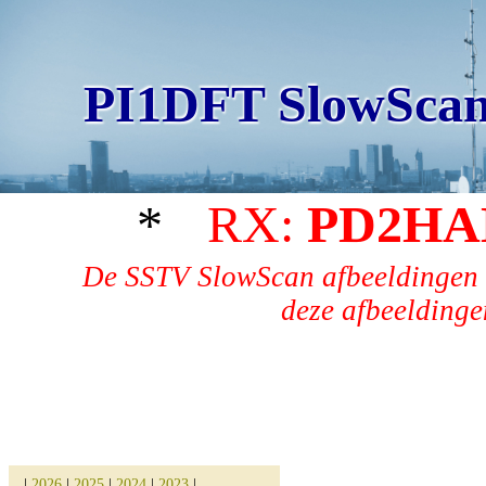
PI1DFT SlowScan
*
RX:
PD2HA
De SSTV SlowScan afbeeldingen 
deze afbeeldingen
|
2026
|
2025
|
2024
|
2023
|