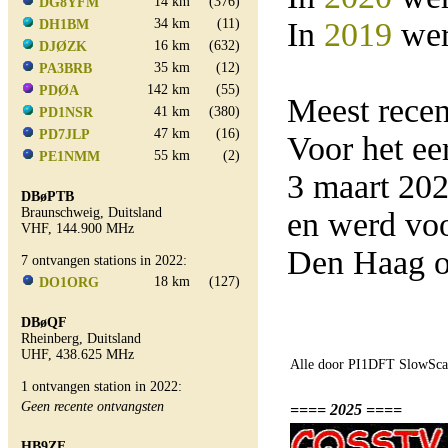
14 km
(376)
DG8YFM
34 km
(11)
In
2019
wer
DH1BM
16 km
(632)
DJØZK
35 km
(12)
PA3BRB
142 km
(55)
PDØA
Meest rece
41 km
(380)
PD1NSR
47 km
(16)
PD7JLP
Voor het e
55 km
(2)
PE1NMM
3 maart 20
DBøPTB
Braunschweig, Duitsland
en werd vo
VHF, 144.900 MHz
Den Haag o
7 ontvangen stations in 2022:
18 km
(127)
DO1ORG
DBøQF
Rheinberg, Duitsland
UHF, 438.625 MHz
Alle door PI1DFT SlowScan
1 ontvangen station in 2022:
Geen recente ontvangsten
==== 2025 ====
HB9ZF