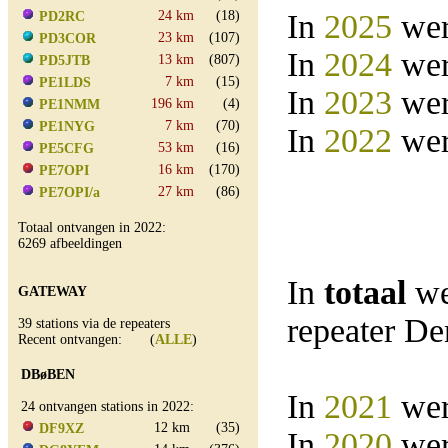
24 km
(18)
In
2025
wer
PD2RC
23 km
(107)
PD3COR
In
2024
wer
13 km
(807)
PD5JTB
7 km
(15)
PE1LDS
In
2023
wer
196 km
(4)
PE1NMM
7 km
(70)
PE1NYG
In
2022
wer
53 km
(16)
PE5CFG
16 km
(170)
PE7OPI
27 km
(86)
PE7OPI/a
Totaal ontvangen in 2022:
6269 afbeeldingen
In
totaal
we
GATEWAY
repeater D
39 stations via de repeaters
Recent ontvangen: (
ALLE
)
DBøBEN
In
2021
wer
24 ontvangen stations in 2022:
12 km
(35)
DF9XZ
In
2020
wer