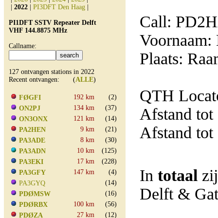
|
2022
|
PI3DFT Den Haag
|
Call: PD2
PI1DFT SSTV Repeater Delft
VHF 144.8875 MHz
Voornaam: 
Callname:
Plaats: Ra
127 ontvangen stations in 2022
Recent ontvangen: (
ALLE
)
QTH Locat
192 km
(2)
FØGFI
134 km
(37)
ON2PJ
Afstand tot
121 km
(14)
ON3ONX
Afstand tot
9 km
(21)
PA2HEN
8 km
(30)
PA3ADE
10 km
(125)
PA3ADN
17 km
(228)
PA3EKI
In
totaal
zi
147 km
(4)
PA3GFY
(14)
PA3GYQ
Delft & Ga
(16)
PDØMSW
100 km
(56)
PDØRBX
27 km
(12)
PDØZA