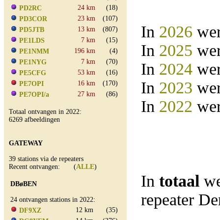
24 km
(18)
PD2RC
23 km
(107)
PD3COR
In
2026
wer
13 km
(807)
PD5JTB
7 km
(15)
PE1LDS
In
2025
wer
196 km
(4)
PE1NMM
7 km
(70)
PE1NYG
In
2024
wer
53 km
(16)
PE5CFG
In
2023
wer
16 km
(170)
PE7OPI
27 km
(86)
PE7OPI/a
In
2022
wer
Totaal ontvangen in 2022:
6269 afbeeldingen
GATEWAY
39 stations via de repeaters
Recent ontvangen: (
ALLE
)
In
totaal
we
DBøBEN
repeater D
24 ontvangen stations in 2022:
12 km
(35)
DF9XZ