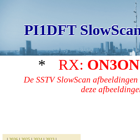
PI1DFT SlowScan
*
RX:
ON3ON
De SSTV SlowScan afbeeldingen 
deze afbeeldingen
|
2026
|
2025
|
2024
|
2023
|