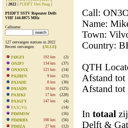
|
2022
|
PI3DFT Den Haag
|
Call: ON
PI1DFT SSTV Repeater Delft
VHF 144.8875 MHz
Name: Mik
Callname:
Town: Vilv
127 ontvangen stations in 2022
Country: B
Recent ontvangen: (
ALLE
)
192 km
(2)
FØGFI
134 km
(37)
ON2PJ
QTH Locat
121 km
(14)
ON3ONX
Afstand tot
9 km
(21)
PA2HEN
8 km
(30)
PA3ADE
Afstand tot
10 km
(125)
PA3ADN
17 km
(228)
PA3EKI
147 km
(4)
PA3GFY
(14)
PA3GYQ
In
totaal
zi
(16)
PDØMSW
100 km
(56)
PDØRBX
Delft & Ga
27 km
(12)
PDØZA