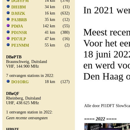
14 km
(376)
DG8YFM
34 km
(11)
In 2021 wer
DH1BM
16 km
(632)
DJØZK
35 km
(12)
PA3BRB
142 km
(55)
PDØA
Meest rece
41 km
(380)
PD1NSR
47 km
(16)
PD7JLP
Voor het e
55 km
(2)
PE1NMM
18 juni 20
DBøPTB
Braunschweig, Duitsland
en werd vo
VHF, 144.900 MHz
Den Haag o
7 ontvangen stations in 2022:
18 km
(127)
DO1ORG
DBøQF
Rheinberg, Duitsland
UHF, 438.625 MHz
Alle door PI1DFT SlowScan
1 ontvangen station in 2022:
Geen recente ontvangsten
==== 2022 ====
HB9ZF