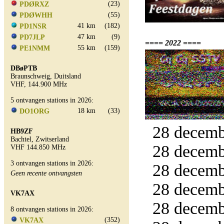
(23)
PDØRXZ
(55)
PDØWHH
41 km
(182)
PD1NSR
47 km
(9)
PD7JLP
==== 2022 ====
55 km
(159)
PE1NMM
DBøPTB
Braunschweig, Duitsland
VHF, 144.900 MHz
5 ontvangen stations in 2026:
18 km
(33)
DO1ORG
28 decemb
HB9ZF
Bachtel, Zwitserland
28 decemb
VHF 144.850 MHz
3 ontvangen stations in 2026:
28 decemb
Geen recente ontvangsten
28 decemb
VK7AX
28 decemb
8 ontvangen stations in 2026:
(352)
VK7AX