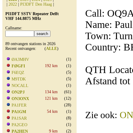
|
2022
|
PI3DFT Den Haag
|
Call: OQ9
PI1DFT SSTV Repeater Delft
VHF 144.8875 MHz
Name: Paul
Callname:
Town: Turn
89 ontvangen stations in 2026
Country: B
Recent ontvangen: (
ALLE
)
(1)
ØA3MHV
192 km
(1)
FØGFI
QTH Locato
(5)
F6EQZ
Afstand tot
(5)
M9TDK
(1)
NOCALL
134 km
(61)
ON2PJ
121 km
(12)
ON3ONX
(28)
PA1FER
54 km
(1)
PA1GM
Zie ook:
ON
(8)
PA1SAR
(1)
PA2GEO
9 km
(2)
PA2HEN