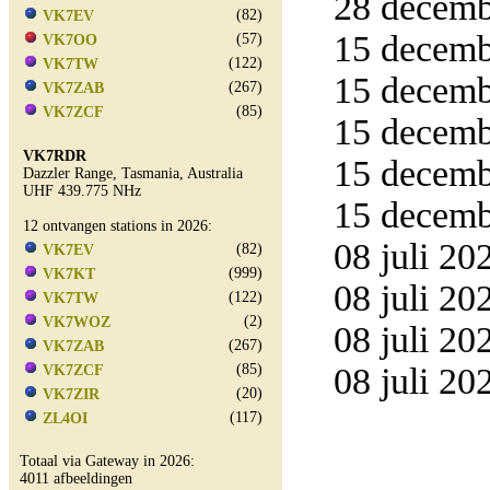
28 decemb
(82)
VK7EV
15 decemb
(57)
VK7OO
(122)
VK7TW
15 decemb
(267)
VK7ZAB
(85)
VK7ZCF
15 decemb
VK7RDR
15 decemb
Dazzler Range, Tasmania, Australia
UHF 439.775 NHz
15 decemb
12 ontvangen stations in 2026:
08 juli 20
(82)
VK7EV
(999)
VK7KT
08 juli 20
(122)
VK7TW
(2)
VK7WOZ
08 juli 20
(267)
VK7ZAB
(85)
08 juli 20
VK7ZCF
(20)
VK7ZIR
(117)
ZL4OI
Totaal via Gateway in 2026:
4011 afbeeldingen