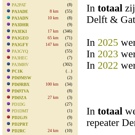
(8)
In
totaal
zi
PA2PAT
8 km
(55)
PA3ADE
Delft & Ga
10 km
(8)
PA3ADN
(9)
PA3DHR
17 km
(346)
PA3EKI
65 km
(71)
PA3GEO
In
2025
wer
147 km
(52)
PA3GFY
In
2023
wer
(55)
PA3GYQ
(7)
PA3HEC
In
2022
wer
(302)
PA3MHV
(...)
PC1K
(2)
PDØMSW
100 km
(34)
PDØRBX
(8)
PDØTVA
27 km
(3)
PDØZA
(27)
PD1DG
In
totaal
we
(1)
PD1DMT
(9)
PD2GJS
repeater D
(5)
PD2PRT
24 km
(10)
PD2RC