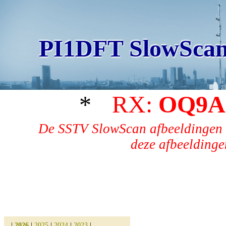
PI1DFT SlowScan
*
RX:
OQ9A
De SSTV SlowScan afbeeldingen 
deze afbeeldingen
|
2026
|
2025
|
2024
|
2023
|