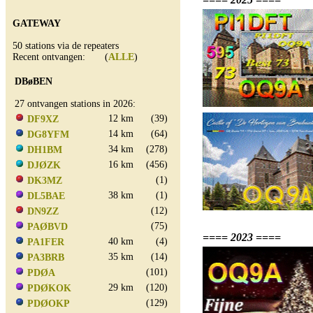
GATEWAY
50 stations via de repeaters
Recent ontvangen: (
ALLE
)
DBøBEN
27 ontvangen stations in 2026:
12 km
(39)
DF9XZ
14 km
(64)
DG8YFM
34 km
(278)
DH1BM
16 km
(456)
DJØZK
(1)
DK3MZ
38 km
(1)
DL5BAE
(12)
DN9ZZ
(75)
PAØBVD
==== 2023 ====
40 km
(4)
PA1FER
35 km
(14)
PA3BRB
(101)
PDØA
29 km
(120)
PDØKOK
(129)
PDØOKP