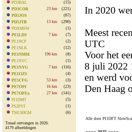
(15)
PD3BAL
In 2020 wer
23 km
(221)
PD3COR
(87)
PD5JOS
13 km
(290)
PD5JTB
(1)
PDXMSW
Meest rece
7 km
(7)
PE1LDS
UTC
(2)
PE1NCF
(12)
PE1NLK
Voor het e
196 km
(8)
PE1NMM
(1)
PE1NYC
8 juli 202
7 km
(116)
PE1NYG
(4)
PE1OZS
en werd vo
53 km
(3)
PE5CFG
Den Haag o
16 km
(23)
PE7OPI
27 km
(141)
PE7OPI/a
(5)
PI1DMT
(1)
PS2PST
(6)
TM13ØGM
Alle door PI1DFT SlowScan
Totaal ontvangen in 2026:
4179 afbeeldingen
==== 2025 ====