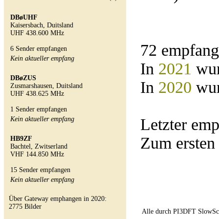
DBøUHF
Kaisersbach, Duitsland
UHF 438.600 MHz
72 empfang
6 Sender empfangen
Kein aktueller empfang
In
2021
wur
DBøZUS
In
2020
wur
Zusmarshausen, Duitsland
UHF 438.625 MHz
1 Sender empfangen
Kein aktueller empfang
Letzter em
Zum ersten
HB9ZF
Bachtel, Zwitserland
VHF 144.850 MHz
15 Sender empfangen
Kein aktueller empfang
Über Gateway emphangen in 2020:
2775 Bilder
Alle durch PI3DFT SlowSc