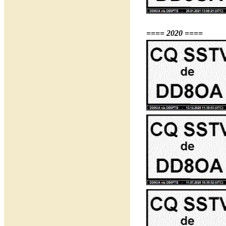
==== 2020 ====