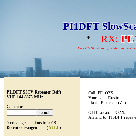
PI1DFT SlowSca
*
RX:
PE
De SSTV SlowScan afbeeldingen worden aut
PI1DFT SSTV Repeater Delft
Call: PE1OZS
VHF 144.8875 MHz
Voornaam: Dustin
Plaats: Pijnacker (Zh)
Callname:
QTH Locator: JO22fa
Afstand tot PI3DFT repeat
0 ontvangen stations in 2018
Recent ontvangen: (
ALLE
)