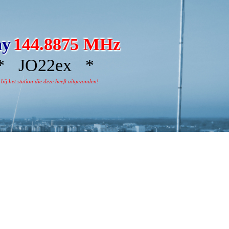
ay
144.8875 MHz
 JO22ex *
j het station die deze heeft uitgezonden!