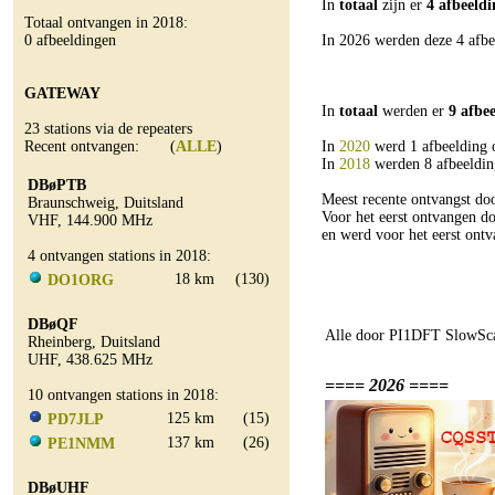
In
totaal
zijn er
4 afbeeld
Totaal ontvangen in 2018:
0 afbeeldingen
In 2026 werden deze 4 afbe
GATEWAY
In
totaal
werden er
9 afbe
23 stations via de repeaters
Recent ontvangen: (
ALLE
)
In
2020
werd 1 afbeelding 
In
2018
werden 8 afbeeldin
DBøPTB
Meest recente ontvangst 
Braunschweig, Duitsland
Voor het eerst ontvangen 
VHF, 144.900 MHz
en werd voor het eerst on
4 ontvangen stations in 2018:
18 km
(130)
DO1ORG
DBøQF
Alle door PI1DFT SlowSca
Rheinberg, Duitsland
UHF, 438.625 MHz
==== 2026 ====
10 ontvangen stations in 2018:
125 km
(15)
PD7JLP
137 km
(26)
PE1NMM
DBøUHF