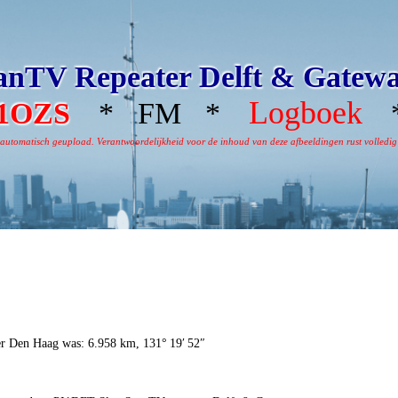
nTV Repeater Delft & Gatew
Logboek
1OZS
* FM *
*
omatisch geupload. Verantwoordelijkheid voor de inhoud van deze afbeeldingen rust volledig bi
er Den Haag was: 6.958 km, 131° 19′ 52″