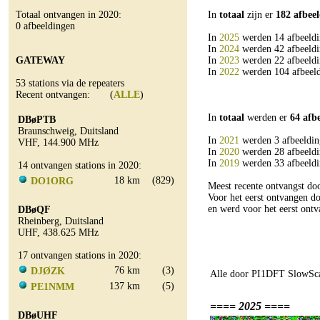
Totaal ontvangen in 2020:
In
totaal
zijn er
182 afbee
0 afbeeldingen
In
2025
werden 14 afbeeldi
In
2024
werden 42 afbeeldi
GATEWAY
In
2023
werden 22 afbeeldi
In
2022
werden 104 afbeeld
53 stations via de repeaters
Recent ontvangen: (
ALLE
)
In
totaal
werden er
64 afb
DBøPTB
Braunschweig, Duitsland
In
2021
werden 3 afbeeldin
VHF, 144.900 MHz
In
2020
werden 28 afbeeldi
In
2019
werden 33 afbeeldi
14 ontvangen stations in 2020:
18 km
(829)
DO1ORG
Meest recente ontvangst 
Voor het eerst ontvangen 
en werd voor het eerst on
DBøQF
Rheinberg, Duitsland
UHF, 438.625 MHz
17 ontvangen stations in 2020:
76 km
(3)
DJØZK
Alle door PI1DFT SlowSca
137 km
(5)
PE1NMM
==== 2025 ====
DBøUHF