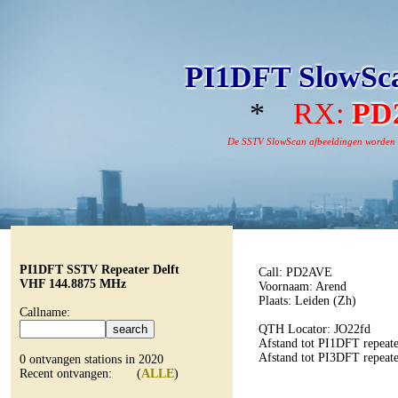
PI1DFT SlowSca
*
RX:
PD
De SSTV SlowScan afbeeldingen worden aut
PI1DFT SSTV Repeater Delft
Call: PD2AVE
VHF 144.8875 MHz
Voornaam: Arend
Plaats: Leiden (Zh)
Callname:
QTH Locator: JO22fd
Afstand tot PI1DFT repeate
Afstand tot PI3DFT repeate
0 ontvangen stations in 2020
Recent ontvangen: (
ALLE
)