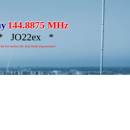
ay
144.8875 MHz
 JO22ex *
j het station die deze heeft uitgezonden!