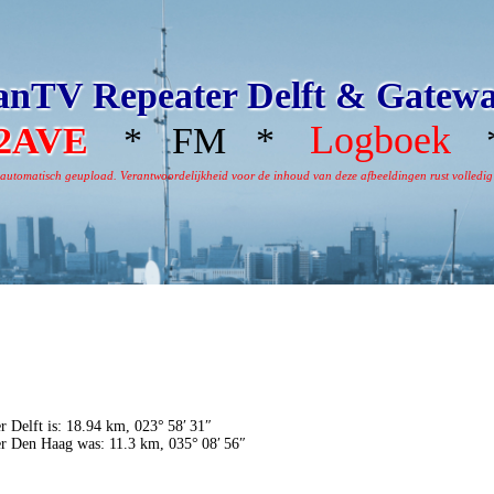
nTV Repeater Delft & Gatew
Logboek
2AVE
* FM *
*
omatisch geupload. Verantwoordelijkheid voor de inhoud van deze afbeeldingen rust volledig bi
r Delft is: 18.94 km, 023° 58′ 31″
r Den Haag was: 11.3 km, 035° 08′ 56″