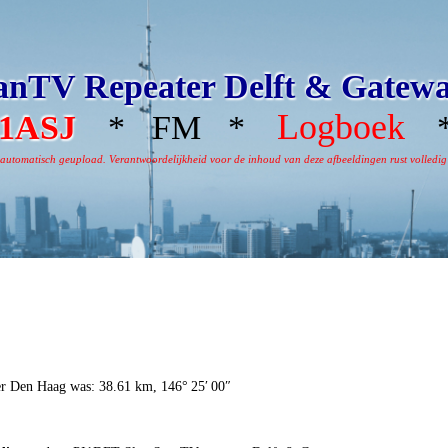
nTV Repeater Delft & Gatew
Logboek
1ASJ
* FM *
*
omatisch geupload. Verantwoordelijkheid voor de inhoud van deze afbeeldingen rust volledig bi
er Den Haag was: 38.61 km, 146° 25′ 00″