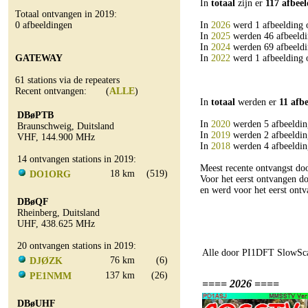
In
totaal
zijn er
117 afbee
Totaal ontvangen in 2019:
0 afbeeldingen
In
2026
werd 1 afbeelding 
In
2025
werden 46 afbeeldi
In
2024
werden 69 afbeeldi
GATEWAY
In
2022
werd 1 afbeelding 
61 stations via de repeaters
Recent ontvangen: (
ALLE
)
In
totaal
werden er
11 afb
DBøPTB
In
2020
werden 5 afbeeldin
Braunschweig, Duitsland
In
2019
werden 2 afbeeldin
VHF, 144.900 MHz
In
2018
werden 4 afbeeldin
14 ontvangen stations in 2019:
Meest recente ontvangst d
18 km
(519)
DO1ORG
Voor het eerst ontvangen
en werd voor het eerst on
DBøQF
Rheinberg, Duitsland
UHF, 438.625 MHz
20 ontvangen stations in 2019:
Alle door PI1DFT SlowSca
76 km
(6)
DJØZK
137 km
(26)
PE1NMM
==== 2026 ====
DBøUHF