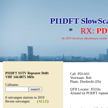
PI1DFT SlowSca
*
RX:
PD
De SSTV SlowScan afbeeldingen worden aut
PI1DFT SSTV Repeater Delft
Call: PD1ASJ
VHF 144.8875 MHz
Voornaam: Rob
Plaats: Dordrecht (Zh)
Callname:
QTH Locator: JO21hs
Afstand tot PI3DFT repeat
0 ontvangen stations in 2019
Recent ontvangen: (
ALLE
)