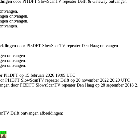
ldingen
door PI1DFT SlowScanTV repeater Delft & Gateway ontvangen
ontvangen.
ngen ontvangen.
ngen ontvangen.
ontvangen.
eeldingen
door PI3DFT SlowScanTV repeater Den Haag ontvangen
gen ontvangen.
gen ontvangen.
gen ontvangen.
oor PI1DFT op 15 februari 2026 19:09 UTC
 door PI1DFT SlowScanTV repeater Delft op 20 november 2022 20:20 UTC
tvangen door PI3DFT SlowsScanTV repeater Den Haag op 28 september 2018 
nTV Delft ontvangen afbeeldingen: