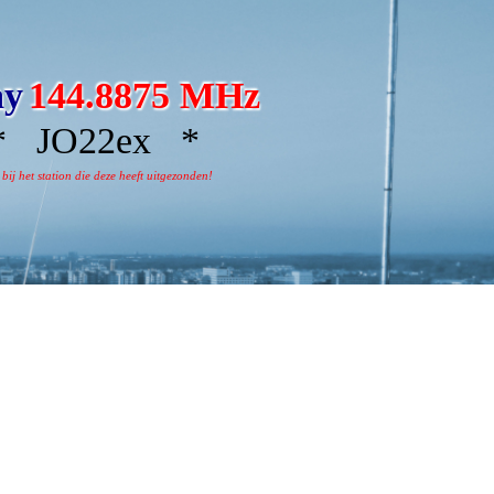
ay
144.8875 MHz
 JO22ex *
j het station die deze heeft uitgezonden!