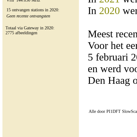
VHF 144.850 MHz
In
2020
wer
15 ontvangen stations in 2020:
Geen recente ontvangsten
Totaal via Gateway in 2020:
Meest rece
2775 afbeeldingen
Voor het e
5 februari
en werd vo
Den Haag o
Alle door PI1DFT SlowScan