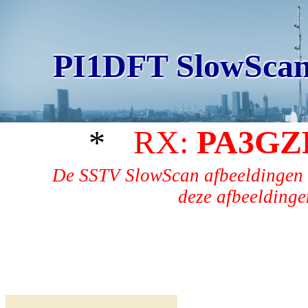
PI1DFT SlowScan
*
RX:
PA3GZ
De SSTV SlowScan afbeeldingen 
deze afbeeldingen