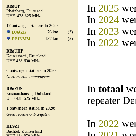
In
2025
wer
DBøQF
Rheinberg, Duitsland
UHF, 438.625 MHz
In
2024
wer
17 ontvangen stations in 2020:
In
2023
wer
76 km
(3)
DJØZK
137 km
(5)
PE1NMM
In
2022
wer
DBøUHF
Kaisersbach, Duitsland
UHF 438.600 MHz
6 ontvangen stations in 2020:
Geen recente ontvangsten
In
totaal
we
DBøZUS
Zusmarshausen, Duitsland
repeater D
UHF 438.625 MHz
1 ontvangen station in 2020:
Geen recente ontvangsten
In
2022
wer
HB9ZF
Bachtel, Zwitserland
In
2021
wer