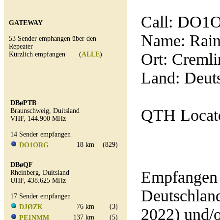
Call:
DO1
GATEWAY
Name: Rain
53 Sender emphangen über den
Repeater
Ort: Creml
Kürzlich empfangen (
ALLE
)
Land: Deut
DBøPTB
QTH Locato
Braunschweig, Duitsland
VHF, 144.900 MHz
14 Sender empfangen
18 km
(829)
DO1ORG
DBøQF
Empfangen 
Rheinberg, Duitsland
UHF, 438.625 MHz
Deutschland
17 Sender empfangen
76 km
(3)
DJØZK
2022) und/
137 km
(5)
PE1NMM