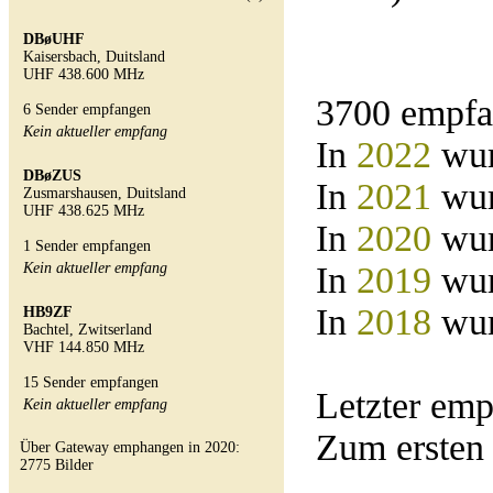
DBøUHF
Kaisersbach, Duitsland
UHF 438.600 MHz
3700 empfa
6 Sender empfangen
Kein aktueller empfang
In
2022
wur
DBøZUS
In
2021
wur
Zusmarshausen, Duitsland
UHF 438.625 MHz
In
2020
wur
1 Sender empfangen
Kein aktueller empfang
In
2019
wur
In
2018
wur
HB9ZF
Bachtel, Zwitserland
VHF 144.850 MHz
15 Sender empfangen
Letzter em
Kein aktueller empfang
Zum ersten
Über Gateway emphangen in 2020:
2775 Bilder