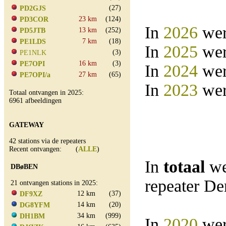
(27)
PD2GJS
23 km
(124)
PD3COR
In
2026
wer
13 km
(252)
PD5JTB
7 km
(18)
PE1LDS
In
2025
wer
(3)
PE1NLK
16 km
(3)
PE7OPI
In
2024
wer
27 km
(65)
PE7OPI/a
In
2023
wer
Totaal ontvangen in 2025:
6961 afbeeldingen
GATEWAY
42 stations via de repeaters
Recent ontvangen: (
ALLE
)
In
totaal
we
DBøBEN
repeater D
21 ontvangen stations in 2025:
12 km
(37)
DF9XZ
14 km
(20)
DG8YFM
34 km
(999)
DH1BM
In
2020
wer