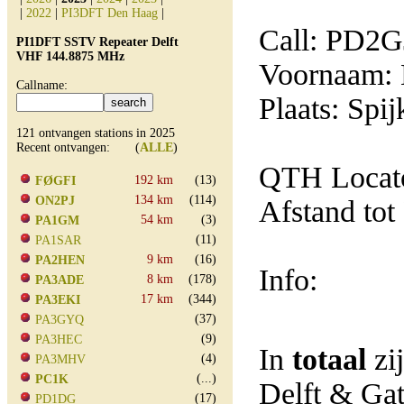
|
2022
|
PI3DFT Den Haag
|
Call: PD2G
PI1DFT SSTV Repeater Delft
VHF 144.8875 MHz
Voornaam: 
Callname:
Plaats: Spij
121 ontvangen stations in 2025
Recent ontvangen: (
ALLE
)
QTH Locat
192 km
(13)
FØGFI
134 km
(114)
ON2PJ
Afstand tot
54 km
(3)
PA1GM
(11)
PA1SAR
9 km
(16)
PA2HEN
Info:
8 km
(178)
PA3ADE
17 km
(344)
PA3EKI
(37)
PA3GYQ
(9)
PA3HEC
In
totaal
zi
(4)
PA3MHV
(...)
PC1K
Delft & Ga
(17)
PD1DG