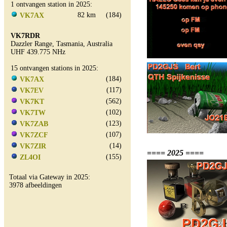
1 ontvangen station in 2025:
82 km
(184)
VK7AX
VK7RDR
Dazzler Range, Tasmania, Australia
UHF 439.775 NHz
15 ontvangen stations in 2025:
(184)
VK7AX
(117)
VK7EV
(562)
VK7KT
(102)
VK7TW
(123)
VK7ZAB
(107)
VK7ZCF
(14)
VK7ZIR
==== 2025 ====
(155)
ZL4OI
Totaal via Gateway in 2025:
3978 afbeeldingen