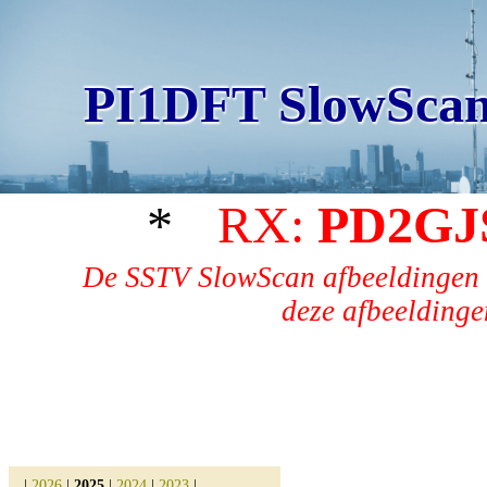
PI1DFT SlowScan
*
RX:
PD2GJ
De SSTV SlowScan afbeeldingen 
deze afbeeldingen
|
2026
|
2025
|
2024
|
2023
|