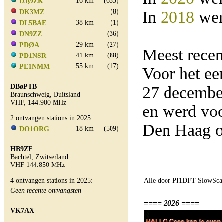
16 km
(635)
DJØZK
(8)
In
2018
wer
DK3MZ
38 km
(1)
DL5BAE
(36)
DN9ZZ
29 km
(27)
PDØA
Meest rece
41 km
(88)
PD1NSR
55 km
(17)
PE1NMM
Voor het e
DBøPTB
27 decembe
Braunschweig, Duitsland
VHF, 144.900 MHz
en werd vo
2 ontvangen stations in 2025:
Den Haag o
18 km
(509)
DO1ORG
HB9ZF
Bachtel, Zwitserland
VHF 144.850 MHz
4 ontvangen stations in 2025:
Alle door PI1DFT SlowScan
Geen recente ontvangsten
==== 2026 ====
VK7AX