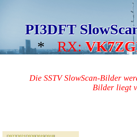
PI3DFT SlowSca
*
RX:
VK7ZG
Die SSTV SlowScan-Bilder werd
Bilder liegt 
|
2022
|
2021
|
2020
|
2019
|
2018
|