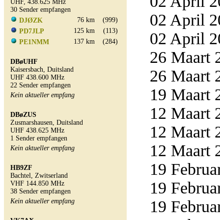
02 April 2
UHF, 438.625 MHz
30 Sender empfangen
02 April 2
76 km
(999)
DJØZK
125 km
(113)
PD7JLP
02 April 2
137 km
(284)
PE1NMM
26 Maart 2
DBøUHF
Kaisersbach, Duitsland
26 Maart 2
UHF 438.600 MHz
22 Sender empfangen
19 Maart 2
Kein aktueller empfang
12 Maart 2
DBøZUS
Zusmarshausen, Duitsland
12 Maart 2
UHF 438.625 MHz
1 Sender empfangen
12 Maart 2
Kein aktueller empfang
19 Februar
HB9ZF
Bachtel, Zwitserland
19 Februar
VHF 144.850 MHz
38 Sender empfangen
Kein aktueller empfang
19 Februar