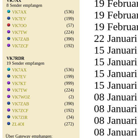
19 Februar
VK7AX
8 Sender empfangen
19 Februar
(536)
VK7AX
(199)
VK7EV
19 Februar
(57)
VK7OO
(224)
VK7TW
22 Januari
(390)
VK7ZAB
(192)
VK7ZCF
15 Januari
VK7RDR
15 Januari
19 Sender empfangen
(536)
VK7AX
15 Januari
(199)
VK7EV
15 Januari
(999)
VK7KT
(224)
VK7TW
08 Januari
(2)
VK7WOZ
(390)
VK7ZAB
08 Januari
(192)
VK7ZCF
08 Januari
(34)
VK7ZIR
(272)
ZL4OI
08 Januari
Über Gateway emphangen: