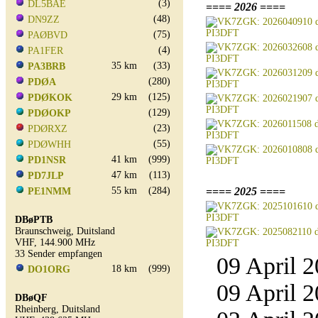
(3)
DL5BAE
==== 2026 ====
(48)
DN9ZZ
(75)
PAØBVD
(4)
PA1FER
35 km
(33)
PA3BRB
(280)
PDØA
29 km
(125)
PDØKOK
(129)
PDØOKP
(23)
PDØRXZ
(55)
PDØWHH
41 km
(999)
PD1NSR
47 km
(113)
PD7JLP
55 km
(284)
==== 2025 ====
PE1NMM
DBøPTB
Braunschweig, Duitsland
VHF, 144.900 MHz
33 Sender empfangen
09 April 2
18 km
(999)
DO1ORG
09 April 2
DBøQF
Rheinberg, Duitsland