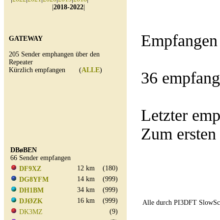
|
2018-2022
|
Empfangen 
GATEWAY
205 Sender emphangen über den
Repeater
Kürzlich empfangen (
ALLE
)
36 empfang
Letzter e
Zum ersten
DBøBEN
66 Sender empfangen
12 km
(180)
DF9XZ
14 km
(999)
DG8YFM
34 km
(999)
DH1BM
16 km
(999)
DJØZK
Alle durch PI3DFT SlowSc
(9)
DK3MZ