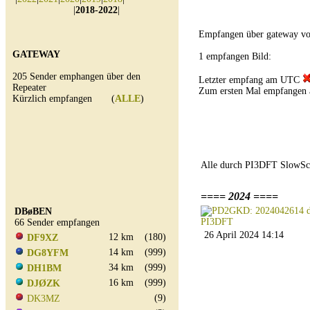
|
2018-2022
|
Empfangen über gateway v
GATEWAY
1 empfangen Bild:
205 Sender emphangen über den
Letzter empfang am UTC
Repeater
Zum ersten Mal empfangen 
Kürzlich empfangen (
ALLE
)
Alle durch PI3DFT SlowSc
==== 2024 ====
DBøBEN
66 Sender empfangen
26 April 2024 14:14
12 km
(180)
DF9XZ
14 km
(999)
DG8YFM
34 km
(999)
DH1BM
16 km
(999)
DJØZK
(9)
DK3MZ