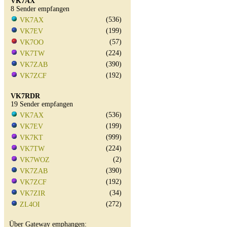
VK7AX
8 Sender empfangen
(536)
VK7AX
(199)
VK7EV
(57)
VK7OO
(224)
VK7TW
(390)
VK7ZAB
(192)
VK7ZCF
VK7RDR
19 Sender empfangen
(536)
VK7AX
(199)
VK7EV
(999)
VK7KT
(224)
VK7TW
(2)
VK7WOZ
(390)
VK7ZAB
(192)
VK7ZCF
(34)
VK7ZIR
(272)
ZL4OI
Über Gateway emphangen: