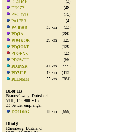
(3)
DL5BAE
(48)
DN9ZZ
(75)
PAØBVD
(4)
PA1FER
35 km
(33)
PA3BRB
(280)
PDØA
29 km
(125)
PDØKOK
(129)
PDØOKP
(23)
PDØRXZ
(55)
PDØWHH
41 km
(999)
PD1NSR
47 km
(113)
PD7JLP
55 km
(284)
PE1NMM
DBøPTB
Braunschweig, Duitsland
VHF, 144.900 MHz
33 Sender empfangen
18 km
(999)
DO1ORG
DBøQF
Rheinberg, Duitsland