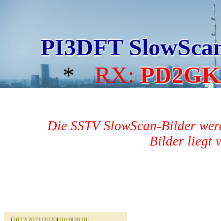
PI3DFT SlowSca
*
RX:
PD2GK
Die SSTV SlowScan-Bilder werd
Bilder liegt 
|
2022
|
2021
|
2020
|
2019
|
2018
|