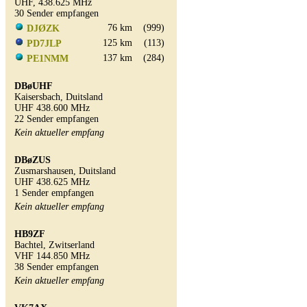
UHF, 438.625 MHz
30 Sender empfangen
76 km
(999)
DJØZK
125 km
(113)
PD7JLP
137 km
(284)
PE1NMM
DBøUHF
Kaisersbach, Duitsland
UHF 438.600 MHz
22 Sender empfangen
Kein aktueller empfang
DBøZUS
Zusmarshausen, Duitsland
UHF 438.625 MHz
1 Sender empfangen
Kein aktueller empfang
HB9ZF
Bachtel, Zwitserland
VHF 144.850 MHz
38 Sender empfangen
Kein aktueller empfang