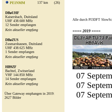
137 km
(26)
PE1NMM
DBøUHF
Kaisersbach, Duitsland
Alle durch PI3DFT SlowSc
UHF 438.600 MHz
12 Sender empfangen
Kein aktueller empfang
==== 2019 ====
DBøZUS
Zusmarshausen, Duitsland
UHF 438.625 MHz
1 Sender empfangen
Kein aktueller empfang
HB9ZF
Bachtel, Zwitserland
07 Septemb
VHF 144.850 MHz
14 Sender empfangen
07 Septemb
Kein aktueller empfang
07 Septemb
Über Gateway emphangen in 2019:
2627 Bilder