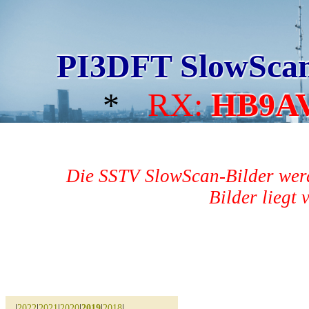
PI3DFT SlowSca
*
RX:
HB9A
Die SSTV SlowScan-Bilder werd
Bilder liegt 
|
2022
|
2021
|
2020
|
2019
|
2018
|