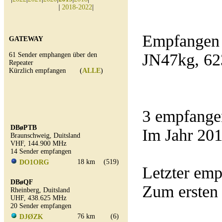
|
2018-2022
|
Empfangen 
GATEWAY
JN47kg, 62
61 Sender emphangen über den
Repeater
Kürzlich empfangen (
ALLE
)
3 empfange
DBøPTB
Im Jahr 201
Braunschweig, Duitsland
VHF, 144.900 MHz
14 Sender empfangen
18 km
(519)
DO1ORG
Letzter e
DBøQF
Zum ersten
Rheinberg, Duitsland
UHF, 438.625 MHz
20 Sender empfangen
76 km
(6)
DJØZK