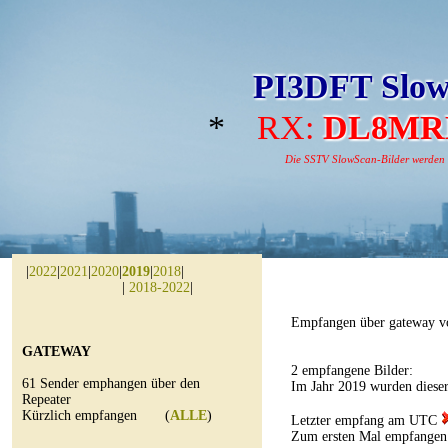
PI3DFT Slow
*
RX:
DL8MR
Die SSTV SlowScan-Bilder werden au
|
2022
|
2021
|
2020
|
2019
|
2018
|
|
2018-2022
|
Empfangen über gateway v
GATEWAY
2 empfangene Bilder:
61 Sender emphangen über den
Im Jahr 2019 wurden diese
Repeater
Kürzlich empfangen (
ALLE
)
Letzter empfang am UTC
Zum ersten Mal empfangen