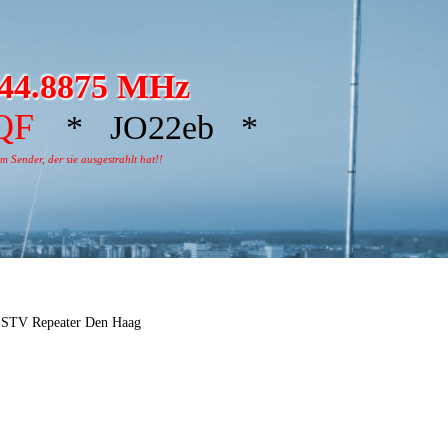
44.8875 MHz
QF
* JO22eb *
 Sender, der sie ausgestrahlt hat!!
SSTV Repeater Den Haag