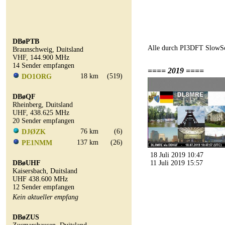
DBøPTB
Alle durch PI3DFT SlowSc
Braunschweig, Duitsland
VHF, 144.900 MHz
14 Sender empfangen
==== 2019 ====
18 km
(519)
DO1ORG
DBøQF
Rheinberg, Duitsland
UHF, 438.625 MHz
20 Sender empfangen
76 km
(6)
DJØZK
137 km
(26)
PE1NMM
18 Juli 2019 10:47
DBøUHF
11 Juli 2019 15:57
Kaisersbach, Duitsland
UHF 438.600 MHz
12 Sender empfangen
Kein aktueller empfang
DBøZUS