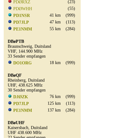
(23)
PDØRXZ
(55)
PDØWHH
41 km
(999)
PD1NSR
47 km
(113)
PD7JLP
55 km
(284)
PE1NMM
DBøPTB
Braunschweig, Duitsland
VHF, 144.900 MHz
33 Sender empfangen
18 km
(999)
DO1ORG
DBøQF
Rheinberg, Duitsland
UHF, 438.625 MHz
30 Sender empfangen
76 km
(999)
DJØZK
125 km
(113)
PD7JLP
137 km
(284)
PE1NMM
DBøUHF
Kaisersbach, Duitsland
UHF 438.600 MHz
22 Sender empfangen