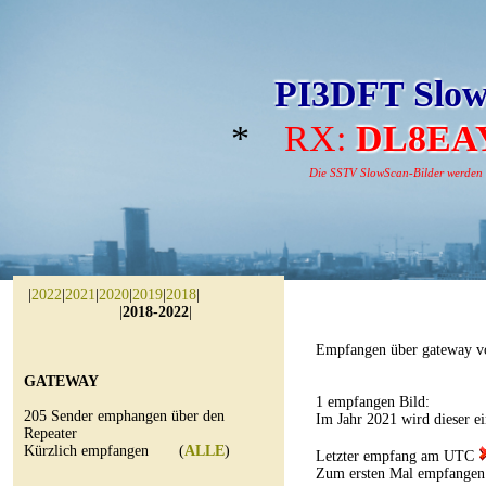
PI3DFT Slow
*
RX:
DL8EA
Die SSTV SlowScan-Bilder werden au
|
2022
|
2021
|
2020
|
2019
|
2018
|
|
2018-2022
|
Empfangen über gateway v
GATEWAY
1 empfangen Bild:
205 Sender emphangen über den
Im Jahr 2021 wird dieser e
Repeater
Kürzlich empfangen (
ALLE
)
Letzter empfang am UTC
Zum ersten Mal empfange