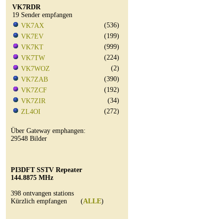
VK7RDR
19 Sender empfangen
(536)
VK7AX
(199)
VK7EV
(999)
VK7KT
(224)
VK7TW
(2)
VK7WOZ
(390)
VK7ZAB
(192)
VK7ZCF
(34)
VK7ZIR
(272)
ZL4OI
Über Gateway emphangen:
29548 Bilder
PI3DFT SSTV Repeater
144.8875 MHz
398 ontvangen stations
Kürzlich empfangen (
ALLE
)