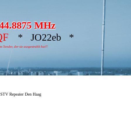
44.8875 MHz
QF
* JO22eb *
 Sender, der sie ausgestrahlt hat!!
SSTV Repeater Den Haag