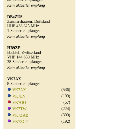
Kein aktueller empfang
DBøZUS
Zusmarshausen, Duitsland
UHF 438.625 MHz
1 Sender empfangen
Kein aktueller empfang
HB9ZF
Bachtel, Zwitserland
VHF 144.850 MHz
38 Sender empfangen
Kein aktueller empfang
VK7AX
8 Sender empfangen
(536)
VK7AX
(199)
VK7EV
(57)
VK7OO
(224)
VK7TW
(390)
VK7ZAB
(192)
VK7ZCF