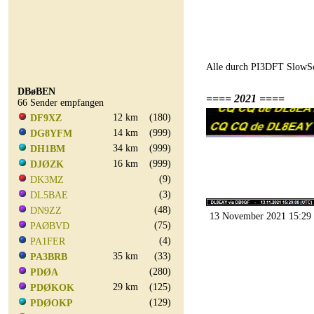
Alle durch PI3DFT SlowSc
DBøBEN
==== 2021 ====
66 Sender empfangen
12 km
(180)
DF9XZ
14 km
(999)
DG8YFM
34 km
(999)
DH1BM
16 km
(999)
DJØZK
(9)
DK3MZ
(3)
DL5BAE
(48)
DN9ZZ
13 November 2021 15:29
(75)
PAØBVD
(4)
PA1FER
35 km
(33)
PA3BRB
(280)
PDØA
29 km
(125)
PDØKOK
(129)
PDØOKP