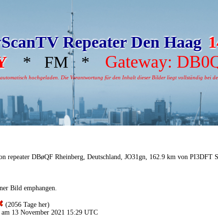
ScanTV Repeater Den Haag
1
Gateway: DB0
Y
* FM *
tomatisch hochgeladen. Die Verantwortung für den Inhalt dieser Bilder liegt vollständig bei dem
on repeater DBøQF Rheinberg, Deutschland, JO31gn, 162.9 km von PI3DFT 
iner Bild emphangen.
(2056 Tage her)
n am 13 November 2021 15:29 UTC