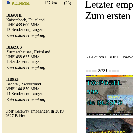
Letzter e
137 km
(26)
PE1NMM
Zum ersten
DBøUHF
Kaisersbach, Duitsland
UHF 438.600 MHz
12 Sender empfangen
Kein aktueller empfang
DBøZUS
Zusmarshausen, Duitsland
UHF 438.625 MHz
Alle durch PI3DFT SlowSc
1 Sender empfangen
Kein aktueller empfang
==== 2021 ====
HB9ZF
Bachtel, Zwitserland
VHF 144.850 MHz
14 Sender empfangen
Kein aktueller empfang
Über Gateway emphangen in 2019:
2627 Bilder