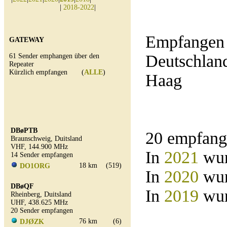
|
2018-2022
|
Empfangen 
GATEWAY
Deutschlan
61 Sender emphangen über den
Repeater
Kürzlich empfangen (
ALLE
)
Haag
DBøPTB
20 empfang
Braunschweig, Duitsland
VHF, 144.900 MHz
In
2021
wur
14 Sender empfangen
18 km
(519)
DO1ORG
In
2020
wur
DBøQF
In
2019
wur
Rheinberg, Duitsland
UHF, 438.625 MHz
20 Sender empfangen
76 km
(6)
DJØZK