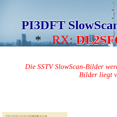
PI3DFT SlowSca
*
RX:
DL2SF
Die SSTV SlowScan-Bilder werd
Bilder liegt 
|
2022
|
2021
|
2020
|
2019
|
2018
|