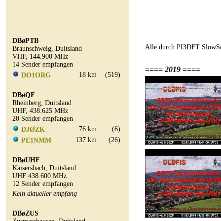
DBøPTB
Alle durch PI3DFT SlowSc
Braunschweig, Duitsland
VHF, 144.900 MHz
14 Sender empfangen
==== 2019 ====
18 km
(519)
DO1ORG
DBøQF
Rheinberg, Duitsland
UHF, 438.625 MHz
20 Sender empfangen
76 km
(6)
DJØZK
137 km
(26)
PE1NMM
DBøUHF
Kaisersbach, Duitsland
UHF 438.600 MHz
12 Sender empfangen
Kein aktueller empfang
DBøZUS