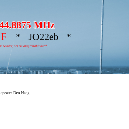
44.8875 MHz
ZF
* JO22eb *
 Sender, der sie ausgestrahlt hat!!
epeater Den Haag