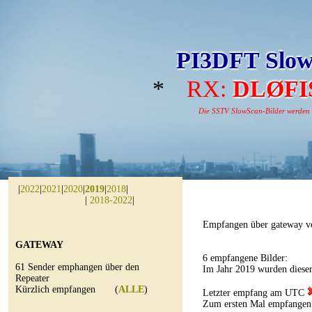
PI3DFT Slow
*
RX:
DLØFI
Die SSTV SlowScan-Bilder werden au
|
2022
|
2021
|
2020
|
2019
|
2018
|
|
2018-2022
|
Empfangen über gateway v
GATEWAY
6 empfangene Bilder:
61 Sender emphangen über den
Im Jahr 2019 wurden diese
Repeater
Kürzlich empfangen (
ALLE
)
Letzter empfang am UTC
Zum ersten Mal empfangen