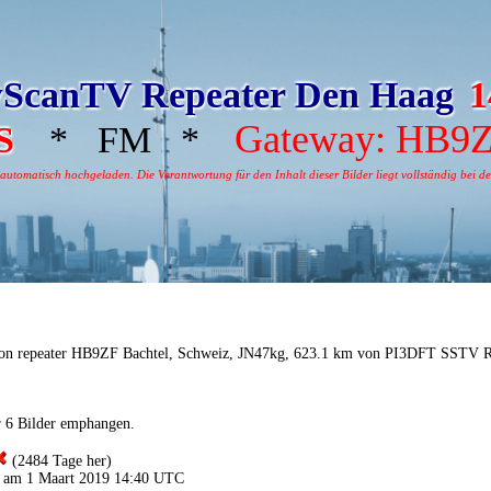
ScanTV Repeater Den Haag
1
Gateway: HB9
S
* FM *
tomatisch hochgeladen. Die Verantwortung für den Inhalt dieser Bilder liegt vollständig bei dem
on repeater HB9ZF Bachtel, Schweiz, JN47kg, 623.1 km von PI3DFT SSTV R
r 6 Bilder emphangen.
(2484 Tage her)
 am 1 Maart 2019 14:40 UTC