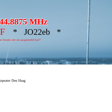
44.8875 MHz
ZF
* JO22eb *
 Sender, der sie ausgestrahlt hat!!
epeater Den Haag