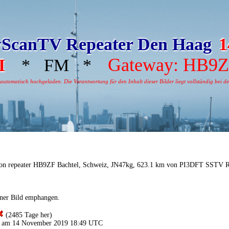
ScanTV Repeater Den Haag
1
Gateway: HB9
I
* FM *
tomatisch hochgeladen. Die Verantwortung für den Inhalt dieser Bilder liegt vollständig bei dem
on repeater HB9ZF Bachtel, Schweiz, JN47kg, 623.1 km von PI3DFT SSTV R
iner Bild emphangen.
(2485 Tage her)
n am 14 November 2019 18:49 UTC