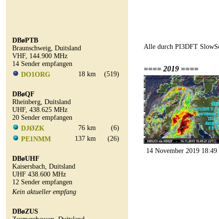
DBøPTB
Alle durch PI3DFT SlowSc
Braunschweig, Duitsland
VHF, 144.900 MHz
14 Sender empfangen
==== 2019 ====
18 km
(519)
DO1ORG
DBøQF
Rheinberg, Duitsland
UHF, 438.625 MHz
20 Sender empfangen
76 km
(6)
DJØZK
137 km
(26)
PE1NMM
14 November 2019 18:49
DBøUHF
Kaisersbach, Duitsland
UHF 438.600 MHz
12 Sender empfangen
Kein aktueller empfang
DBøZUS