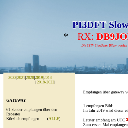
PI3DFT Slow
*
RX:
DB9JO
Die SSTV SlowScan-Bilder werden au
|
2022
|
2021
|
2020
|
2019
|
2018
|
|
2018-2022
|
Empfangen über gateway v
GATEWAY
1 empfangen Bild:
61 Sender emphangen über den
Im Jahr 2019 wird dieser e
Repeater
Kürzlich empfangen (
ALLE
)
Letzter empfang am UTC
Zum ersten Mal empfange