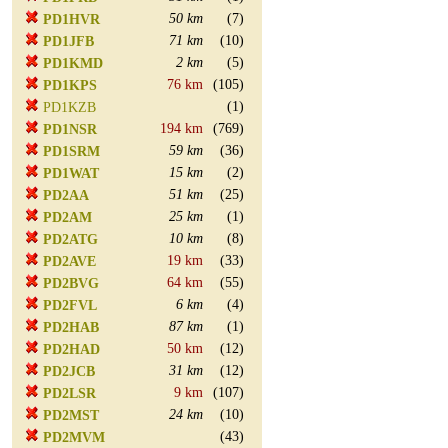
50 km
(7)
PD1HVR
71 km
(10)
PD1JFB
2 km
(5)
PD1KMD
76 km
(105)
PD1KPS
(1)
PD1KZB
194 km
(769)
PD1NSR
59 km
(36)
PD1SRM
15 km
(2)
PD1WAT
51 km
(25)
PD2AA
25 km
(1)
PD2AM
10 km
(8)
PD2ATG
19 km
(33)
PD2AVE
64 km
(55)
PD2BVG
6 km
(4)
PD2FVL
87 km
(1)
PD2HAB
50 km
(12)
PD2HAD
31 km
(12)
PD2JCB
9 km
(107)
PD2LSR
24 km
(10)
PD2MST
(43)
PD2MVM