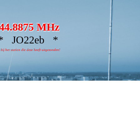
44.8875 MHz
 JO22eb *
j het station die deze heeft uitgezonden!