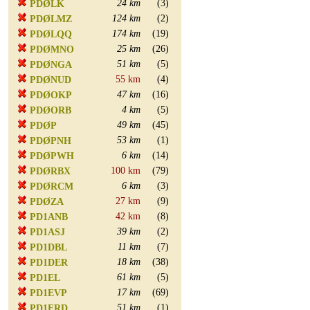
24 km
(3)
PDØLK
124 km
(2)
PDØLMZ
174 km
(19)
PDØLQQ
25 km
(26)
PDØMNO
51 km
(5)
PDØNGA
55 km
(4)
PDØNUD
47 km
(16)
PDØOKP
4 km
(5)
PDØORB
49 km
(45)
PDØP
53 km
(1)
PDØPNH
6 km
(14)
PDØPWH
100 km
(79)
PDØRBX
6 km
(3)
PDØRCM
27 km
(9)
PDØZA
42 km
(8)
PD1ANB
39 km
(2)
PD1ASJ
11 km
(7)
PD1DBL
18 km
(38)
PD1DER
61 km
(5)
PD1EL
17 km
(69)
PD1EVP
51 km
(1)
PD1FRD