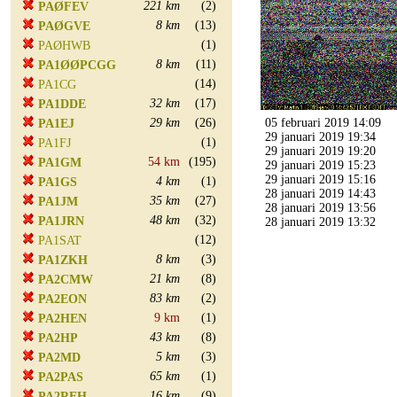
221 km
(2)
PAØFEV
8 km
(13)
PAØGVE
(1)
PAØHWB
8 km
(11)
PA1ØØPCGG
(14)
PA1CG
32 km
(17)
PA1DDE
29 km
(26)
05 februari 2019 14:09
PA1EJ
29 januari 2019 19:34
(1)
PA1FJ
29 januari 2019 19:20
54 km
(195)
PA1GM
29 januari 2019 15:23
29 januari 2019 15:16
4 km
(1)
PA1GS
28 januari 2019 14:43
35 km
(27)
PA1JM
28 januari 2019 13:56
48 km
(32)
PA1JRN
28 januari 2019 13:32
(12)
PA1SAT
8 km
(3)
PA1ZKH
21 km
(8)
PA2CMW
83 km
(2)
PA2EON
9 km
(1)
PA2HEN
43 km
(8)
PA2HP
5 km
(3)
PA2MD
65 km
(1)
PA2PAS
16 km
(9)
PA2REH