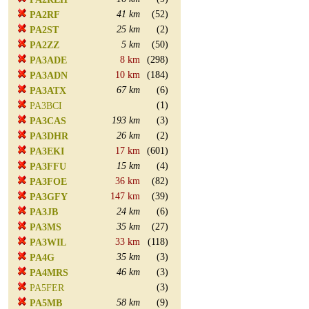
41 km
(52)
PA2RF
25 km
(2)
PA2ST
5 km
(50)
PA2ZZ
8 km
(298)
PA3ADE
10 km
(184)
PA3ADN
67 km
(6)
PA3ATX
(1)
PA3BCI
193 km
(3)
PA3CAS
26 km
(2)
PA3DHR
17 km
(601)
PA3EKI
15 km
(4)
PA3FFU
36 km
(82)
PA3FOE
147 km
(39)
PA3GFY
24 km
(6)
PA3JB
35 km
(27)
PA3MS
33 km
(118)
PA3WIL
35 km
(3)
PA4G
46 km
(3)
PA4MRS
(3)
PA5FER
58 km
(9)
PA5MB