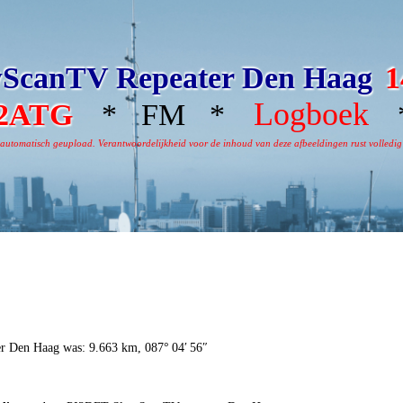
ScanTV Repeater Den Haag
1
Logboek
2ATG
* FM *
*
omatisch geupload. Verantwoordelijkheid voor de inhoud van deze afbeeldingen rust volledig bi
er Den Haag was: 9.663 km, 087° 04′ 56″