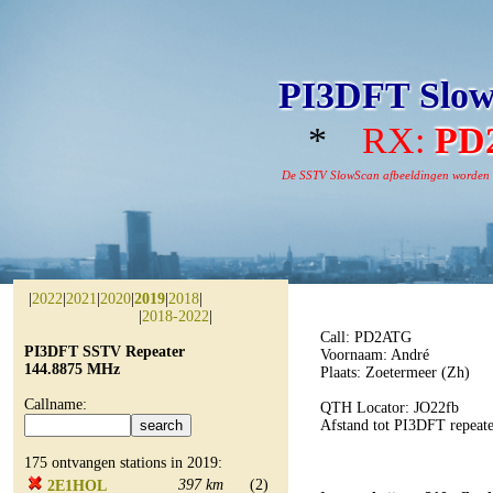
PI3DFT Slow
*
RX:
PD
De SSTV SlowScan afbeeldingen worden aut
|
2022
|
2021
|
2020
|
2019
|
2018
|
|
2018-2022
|
Call: PD2ATG
PI3DFT SSTV Repeater
Voornaam: André
144.8875 MHz
Plaats: Zoetermeer (Zh)
Callname:
QTH Locator: JO22fb
Afstand tot PI3DFT repeat
175 ontvangen stations in 2019:
397 km
(2)
2E1HOL