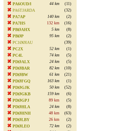
44 km
(11)
PA6OUD/l
(32)
PA6TJARDA
140 km
(2)
PA7AP
132 km
(16)
PA7HS
5 km
(8)
PBØAHX
95 km
(2)
PBØP
(39)
PC1ØØIAU
52 km
(1)
PC2X
74 km
(5)
PC4L
24 km
(5)
PDØALX
82 km
(10)
PDØBAR
61 km
(21)
PDØBW
163 km
(1)
PDØFGQ
50 km
(52)
PDØGJK
159 km
(6)
PDØGKB
89 km
(5)
PDØGPJ
24 km
(8)
PDØHLA
48 km
(63)
PDØHNH
26 km
(2)
PDØLBY
72 km
(2)
PDØLEO