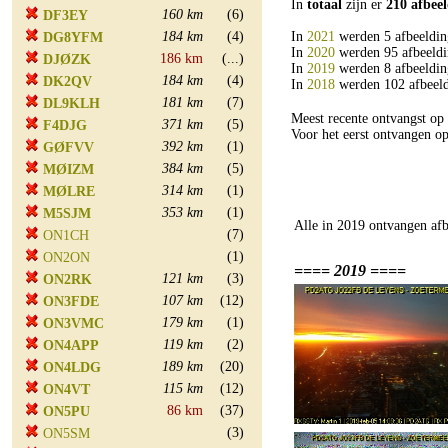
In
totaal
zijn er
210 afbee
160 km
(6)
DF3EY
184 km
(4)
In
2021
werden 5 afbeeldin
DG8YFM
In
2020
werden 95 afbeeldi
186 km
(...)
DJØZK
In
2019
werden 8 afbeeldin
184 km
(4)
DK2QV
In
2018
werden 102 afbeeld
181 km
(7)
DL9KLH
Meest recente ontvangst 
371 km
(5)
F4DJG
Voor het eerst ontvangen 
392 km
(1)
GØFVV
384 km
(5)
MØIZM
314 km
(1)
MØLRE
353 km
(1)
M5SJM
Alle in 2019 ontvangen afb
(7)
ON1CH
(1)
ON2ON
==== 2019 ====
121 km
(3)
ON2RK
107 km
(12)
ON3FDE
179 km
(1)
ON3VMC
119 km
(2)
ON4APP
189 km
(20)
ON4LDG
115 km
(12)
ON4VT
86 km
(37)
ON5PU
(3)
ON5SM