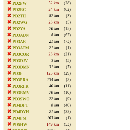
52 km
(28)
PD2PW
24 km
(62)
PD2RC
82 km
(3)
PD2TH
23 km
(5)
PD2WG
70 km
(15)
PD2YA
8 km
(62)
PD3ADN
21 km
(73)
PD3AR
21 km
(1)
PD3ATM
23 km
(21)
PD3COR
3 km
(3)
PD3DJV
31 km
(7)
PD3DMN
125 km
(29)
PD3F
134 km
(3)
PD3FRA
46 km
(11)
PD3RFR
70 km
(10)
PD3RMV
22 km
(9)
PD3SWO
8 km
(40)
PD4DFT
21 km
(22)
PD4DYH
163 km
(1)
PD4PM
149 km
(53)
PD5HW