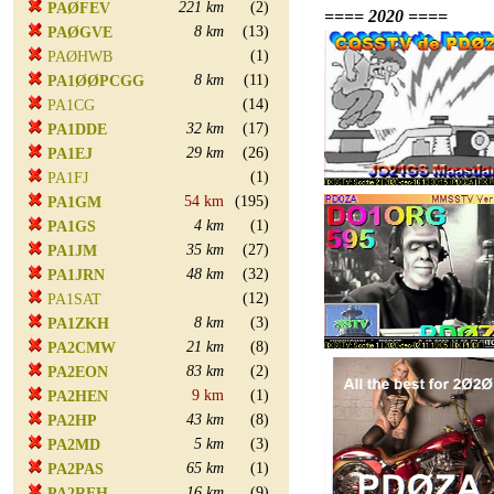
221 km
(2)
PAØFEV
==== 2020 ====
8 km
(13)
PAØGVE
(1)
PAØHWB
8 km
(11)
PA1ØØPCGG
(14)
PA1CG
32 km
(17)
PA1DDE
29 km
(26)
PA1EJ
(1)
PA1FJ
54 km
(195)
PA1GM
4 km
(1)
PA1GS
35 km
(27)
PA1JM
48 km
(32)
PA1JRN
(12)
PA1SAT
8 km
(3)
PA1ZKH
21 km
(8)
PA2CMW
83 km
(2)
PA2EON
9 km
(1)
PA2HEN
43 km
(8)
PA2HP
5 km
(3)
PA2MD
65 km
(1)
PA2PAS
16 km
(9)
PA2REH