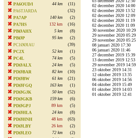
03 december 2020 12:50
44 km
(11)
PA6OUD/l
02 december 2020 14:00
(32)
02 december 2020 13:52
PA6TJARDA
02 december 2020 12:09
140 km
(2)
PA7AP
02 december 2020 11:19
132 km
(16)
PA7HS
02 december 2020 11:09
30 november 2020 10:29
5 km
(8)
PBØAHX
29 november 2020 05:29
95 km
(2)
PBØP
29 november 2020 05:25
(39)
PC1ØØIAU
08 januari 2020 17:30
06 januari 2020 11:46
52 km
(1)
PC2X
27 december 2019 15:39
74 km
(5)
PC4L
13 december 2019 12:53
24 km
(5)
29 november 2019 14:59
PDØALX
23 oktober 2019 14:31
82 km
(10)
PDØBAR
12 oktober 2019 13:35
61 km
(21)
PDØBW
06 oktober 2019 14:56
04 oktober 2019 15:49
163 km
(1)
PDØFGQ
01 oktober 2019 14:03
50 km
(52)
PDØGJK
01 oktober 2019 12:41
159 km
(6)
PDØGKB
89 km
(5)
PDØGPJ
24 km
(8)
PDØHLA
48 km
(63)
PDØHNH
26 km
(2)
PDØLBY
72 km
(2)
PDØLEO