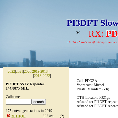
PI3DFT Slow
*
RX:
P
De SSTV SlowScan afbeeldingen worden aut
|
2022
|
2021
|
2020
|
2019
|
2018
|
|
2018-2022
|
Call: PDØZA
PI3DFT SSTV Repeater
Voornaam: Michel
144.8875 MHz
Plaats: Maasdam (Zh)
Callname:
QTH Locator: JO21gs
Afstand tot PI1DFT repeate
Afstand tot PI3DFT repeat
175 ontvangen stations in 2019:
397 km
(2)
2E1HOL