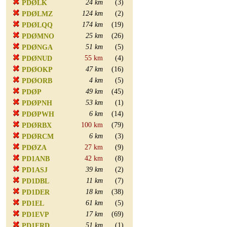
24 km
(3)
PDØLK
124 km
(2)
PDØLMZ
174 km
(19)
PDØLQQ
25 km
(26)
PDØMNO
51 km
(5)
PDØNGA
55 km
(4)
PDØNUD
47 km
(16)
PDØOKP
4 km
(5)
PDØORB
49 km
(45)
PDØP
53 km
(1)
PDØPNH
6 km
(14)
PDØPWH
100 km
(79)
PDØRBX
6 km
(3)
PDØRCM
27 km
(9)
PDØZA
42 km
(8)
PD1ANB
39 km
(2)
PD1ASJ
11 km
(7)
PD1DBL
18 km
(38)
PD1DER
61 km
(5)
PD1EL
17 km
(69)
PD1EVP
51 km
(1)
PD1FRD