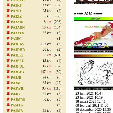
41 km
(52)
PA2RF
25 km
(2)
PA2ST
==== 2019 ====
5 km
(50)
PA2ZZ
8 km
(298)
PA3ADE
10 km
(184)
PA3ADN
67 km
(6)
PA3ATX
(1)
PA3BCI
193 km
(3)
PA3CAS
26 km
(2)
PA3DHR
17 km
(601)
PA3EKI
15 km
(4)
PA3FFU
36 km
(82)
PA3FOE
147 km
(39)
PA3GFY
24 km
(6)
PA3JB
35 km
(27)
PA3MS
33 km
(118)
PA3WIL
23 juni 2021 10:44
35 km
(3)
PA4G
23 juni 2021 10:19
46 km
(3)
PA4MRS
18 maart 2021 12:43
(3)
PA5FER
08 februari 2021 11:20
16 december 2020 13:30
58 km
(9)
PA5MB