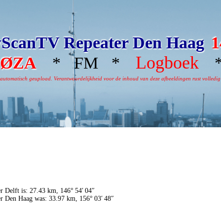
ScanTV Repeater Den Haag
1
Logboek
DØZA
* FM *
*
omatisch geupload. Verantwoordelijkheid voor de inhoud van deze afbeeldingen rust volledig bi
r Delft is: 27.43 km, 146° 54′ 04″
er Den Haag was: 33.97 km, 156° 03′ 48″