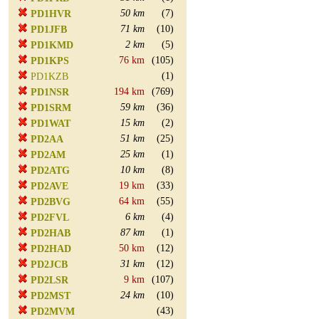
50 km
(7)
PD1HVR
71 km
(10)
PD1JFB
2 km
(5)
PD1KMD
76 km
(105)
PD1KPS
(1)
PD1KZB
194 km
(769)
PD1NSR
59 km
(36)
PD1SRM
15 km
(2)
PD1WAT
51 km
(25)
PD2AA
25 km
(1)
PD2AM
10 km
(8)
PD2ATG
19 km
(33)
PD2AVE
64 km
(55)
PD2BVG
6 km
(4)
PD2FVL
87 km
(1)
PD2HAB
50 km
(12)
PD2HAD
31 km
(12)
PD2JCB
9 km
(107)
PD2LSR
24 km
(10)
PD2MST
(43)
PD2MVM