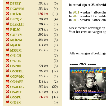
160 km
(6)
DF3EY
In
totaal
zijn er
25 afbeel
184 km
(4)
DG8YFM
In
2021
werden 4 afbeeldin
186 km
(...)
DJØZK
In
2020
werden 12 afbeeldi
184 km
(4)
DK2QV
In
2019
werden 9 afbeeldin
181 km
(7)
DL9KLH
Meest recente ontvangst o
371 km
(5)
F4DJG
Voor het eerst ontvangen 
392 km
(1)
GØFVV
384 km
(5)
MØIZM
314 km
(1)
MØLRE
353 km
(1)
M5SJM
Alle ontvangen afbeelding
(7)
ON1CH
(1)
ON2ON
==== 2021 ====
121 km
(3)
ON2RK
107 km
(12)
ON3FDE
179 km
(1)
ON3VMC
119 km
(2)
ON4APP
189 km
(20)
ON4LDG
115 km
(12)
ON4VT
86 km
(37)
ON5PU
(3)
ON5SM