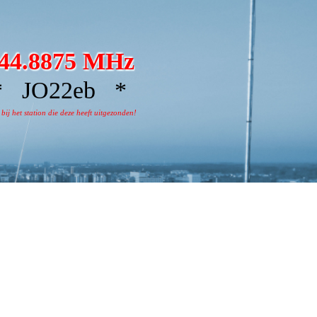
44.8875 MHz
 JO22eb *
j het station die deze heeft uitgezonden!