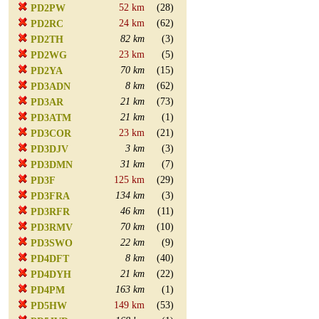
52 km
(28)
PD2PW
24 km
(62)
PD2RC
82 km
(3)
PD2TH
23 km
(5)
PD2WG
70 km
(15)
PD2YA
8 km
(62)
PD3ADN
21 km
(73)
PD3AR
21 km
(1)
PD3ATM
23 km
(21)
PD3COR
3 km
(3)
PD3DJV
31 km
(7)
PD3DMN
125 km
(29)
PD3F
134 km
(3)
PD3FRA
46 km
(11)
PD3RFR
70 km
(10)
PD3RMV
22 km
(9)
PD3SWO
8 km
(40)
PD4DFT
21 km
(22)
PD4DYH
163 km
(1)
PD4PM
149 km
(53)
PD5HW