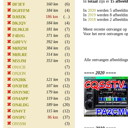
In
totaal
zijn er
15 afbeel
160 km
(6)
DF3EY
184 km
(4)
In
2020
werden 5 afbeeldin
DG8YFM
In
2019
werden 8 afbeeldin
186 km
(...)
DJØZK
In
2018
werden 2 afbeeldin
184 km
(4)
DK2QV
181 km
(7)
Meest recente ontvangst o
DL9KLH
Voor het eerst ontvangen 
371 km
(5)
F4DJG
392 km
(1)
GØFVV
384 km
(5)
MØIZM
314 km
(1)
MØLRE
Alle ontvangen afbeelding
353 km
(1)
M5SJM
(7)
ON1CH
==== 2020 ====
(1)
ON2ON
121 km
(3)
ON2RK
107 km
(12)
ON3FDE
179 km
(1)
ON3VMC
119 km
(2)
ON4APP
189 km
(20)
ON4LDG
115 km
(12)
ON4VT
86 km
(37)
ON5PU
(3)
ON5SM