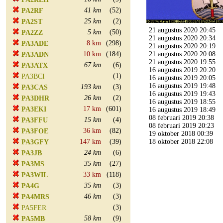
41 km
(52)
PA2RF
25 km
(2)
PA2ST
21 augustus 2020 20:45
5 km
(50)
PA2ZZ
21 augustus 2020 20:34
8 km
(298)
PA3ADE
21 augustus 2020 20:19
10 km
(184)
21 augustus 2020 20:08
PA3ADN
21 augustus 2020 19:55
67 km
(6)
PA3ATX
16 augustus 2019 20:20
(1)
PA3BCI
16 augustus 2019 20:05
16 augustus 2019 19:48
193 km
(3)
PA3CAS
16 augustus 2019 19:43
26 km
(2)
PA3DHR
16 augustus 2019 18:55
17 km
(601)
PA3EKI
16 augustus 2019 18:49
08 februari 2019 20:38
15 km
(4)
PA3FFU
08 februari 2019 20:23
36 km
(82)
PA3FOE
19 oktober 2018 00:39
147 km
(39)
18 oktober 2018 22:08
PA3GFY
24 km
(6)
PA3JB
35 km
(27)
PA3MS
33 km
(118)
PA3WIL
35 km
(3)
PA4G
46 km
(3)
PA4MRS
(3)
PA5FER
58 km
(9)
PA5MB