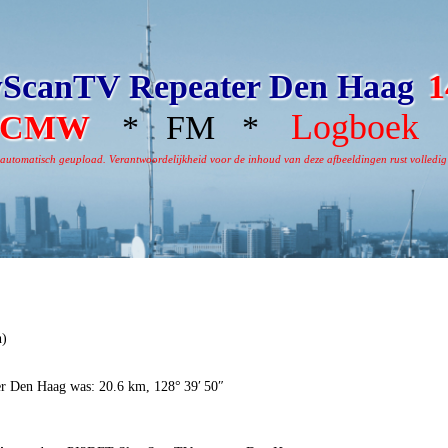
ScanTV Repeater Den Haag
1
Logboek
2CMW
* FM *
*
omatisch geupload. Verantwoordelijkheid voor de inhoud van deze afbeeldingen rust volledig bi
h)
er Den Haag was: 20.6 km, 128° 39′ 50″