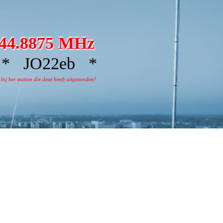
44.8875 MHz
 JO22eb *
j het station die deze heeft uitgezonden!