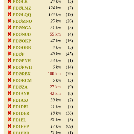
24 km
(3)
PDØLK
124 km
(2)
PDØLMZ
174 km
(19)
PDØLQQ
25 km
(26)
PDØMNO
51 km
(5)
PDØNGA
55 km
(4)
PDØNUD
47 km
(16)
PDØOKP
4 km
(5)
PDØORB
49 km
(45)
PDØP
53 km
(1)
PDØPNH
6 km
(14)
PDØPWH
100 km
(79)
PDØRBX
6 km
(3)
PDØRCM
27 km
(9)
PDØZA
42 km
(8)
PD1ANB
39 km
(2)
PD1ASJ
11 km
(7)
PD1DBL
18 km
(38)
PD1DER
61 km
(5)
PD1EL
17 km
(69)
PD1EVP
51 km
(1)
PD1FRD