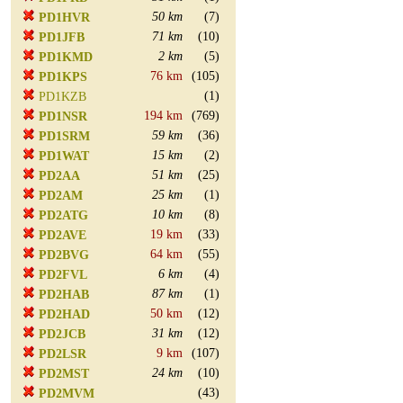
50 km
(7)
PD1HVR
71 km
(10)
PD1JFB
2 km
(5)
PD1KMD
76 km
(105)
PD1KPS
(1)
PD1KZB
194 km
(769)
PD1NSR
59 km
(36)
PD1SRM
15 km
(2)
PD1WAT
51 km
(25)
PD2AA
25 km
(1)
PD2AM
10 km
(8)
PD2ATG
19 km
(33)
PD2AVE
64 km
(55)
PD2BVG
6 km
(4)
PD2FVL
87 km
(1)
PD2HAB
50 km
(12)
PD2HAD
31 km
(12)
PD2JCB
9 km
(107)
PD2LSR
24 km
(10)
PD2MST
(43)
PD2MVM