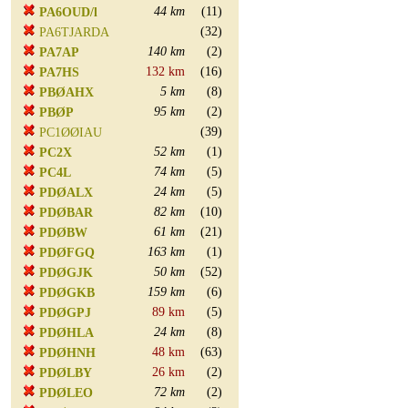
44 km
(11)
PA6OUD/l
(32)
PA6TJARDA
140 km
(2)
PA7AP
132 km
(16)
PA7HS
5 km
(8)
PBØAHX
95 km
(2)
PBØP
(39)
PC1ØØIAU
52 km
(1)
PC2X
74 km
(5)
PC4L
24 km
(5)
PDØALX
82 km
(10)
PDØBAR
61 km
(21)
PDØBW
163 km
(1)
PDØFGQ
50 km
(52)
PDØGJK
159 km
(6)
PDØGKB
89 km
(5)
PDØGPJ
24 km
(8)
PDØHLA
48 km
(63)
PDØHNH
26 km
(2)
PDØLBY
72 km
(2)
PDØLEO