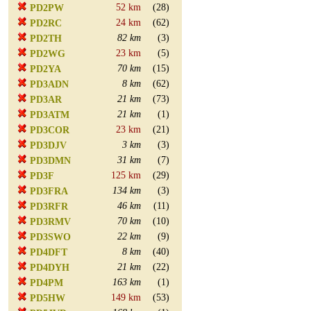
52 km
(28)
PD2PW
24 km
(62)
PD2RC
82 km
(3)
PD2TH
23 km
(5)
PD2WG
70 km
(15)
PD2YA
8 km
(62)
PD3ADN
21 km
(73)
PD3AR
21 km
(1)
PD3ATM
23 km
(21)
PD3COR
3 km
(3)
PD3DJV
31 km
(7)
PD3DMN
125 km
(29)
PD3F
134 km
(3)
PD3FRA
46 km
(11)
PD3RFR
70 km
(10)
PD3RMV
22 km
(9)
PD3SWO
8 km
(40)
PD4DFT
21 km
(22)
PD4DYH
163 km
(1)
PD4PM
149 km
(53)
PD5HW