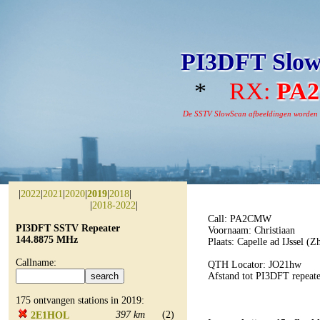
PI3DFT Slow
*
RX:
PA
De SSTV SlowScan afbeeldingen worden aut
|
2022
|
2021
|
2020
|
2019
|
2018
|
|
2018-2022
|
Call: PA2CMW
PI3DFT SSTV Repeater
Voornaam: Christiaan
144.8875 MHz
Plaats: Capelle ad IJssel (Z
Callname:
QTH Locator: JO21hw
Afstand tot PI3DFT repeat
175 ontvangen stations in 2019:
397 km
(2)
2E1HOL