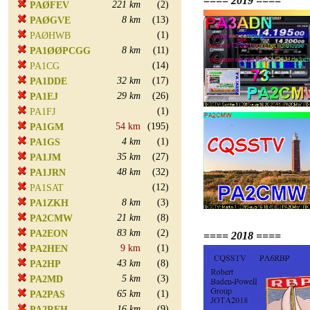
==== 2019 ====
221 km
(2)
PAØFEV
8 km
(13)
PAØGVE
(1)
PAØHWB
8 km
(11)
PA1ØØPCGG
(14)
PA1CG
32 km
(17)
PA1DDE
29 km
(26)
PA1EJ
(1)
PA1FJ
54 km
(195)
PA1GM
4 km
(1)
PA1GS
35 km
(27)
PA1JM
48 km
(32)
PA1JRN
(12)
PA1SAT
8 km
(3)
PA1ZKH
21 km
(8)
PA2CMW
83 km
(2)
PA2EON
==== 2018 ====
9 km
(1)
PA2HEN
43 km
(8)
PA2HP
5 km
(3)
PA2MD
65 km
(1)
PA2PAS
16 km
(9)
PA2REH