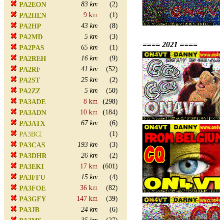
83 km
(2)
PA2EON
9 km
(1)
PA2HEN
43 km
(8)
PA2HP
5 km
(3)
PA2MD
==== 2021 ====
65 km
(1)
PA2PAS
16 km
(9)
PA2REH
41 km
(52)
PA2RF
25 km
(2)
PA2ST
5 km
(50)
PA2ZZ
8 km
(298)
PA3ADE
10 km
(184)
PA3ADN
67 km
(6)
PA3ATX
(1)
PA3BCI
193 km
(3)
PA3CAS
26 km
(2)
PA3DHR
17 km
(601)
PA3EKI
15 km
(4)
PA3FFU
36 km
(82)
PA3FOE
147 km
(39)
PA3GFY
24 km
(6)
PA3JB