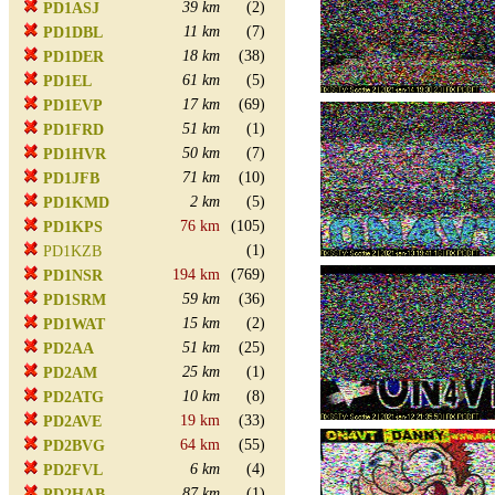
39 km
(2)
PD1ASJ
11 km
(7)
PD1DBL
18 km
(38)
PD1DER
61 km
(5)
PD1EL
17 km
(69)
PD1EVP
51 km
(1)
PD1FRD
50 km
(7)
PD1HVR
71 km
(10)
PD1JFB
2 km
(5)
PD1KMD
76 km
(105)
PD1KPS
(1)
PD1KZB
194 km
(769)
PD1NSR
59 km
(36)
PD1SRM
15 km
(2)
PD1WAT
51 km
(25)
PD2AA
25 km
(1)
PD2AM
10 km
(8)
PD2ATG
19 km
(33)
PD2AVE
64 km
(55)
PD2BVG
6 km
(4)
PD2FVL
87 km
(1)
PD2HAB