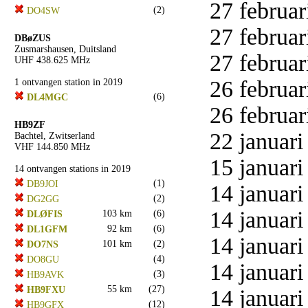
27 februar
(2)
DO4SW
27 februar
DBøZUS
Zusmarshausen, Duitsland
27 februar
UHF 438.625 MHz
26 februar
1 ontvangen station in 2019
(6)
DL4MGC
26 februar
HB9ZF
22 januari
Bachtel, Zwitserland
VHF 144.850 MHz
15 januari
14 ontvangen stations in 2019
(1)
DB9JOI
14 januari
(2)
DG2GG
14 januari
103 km
(6)
DLØFIS
92 km
(6)
DL1GFM
14 januari
101 km
(2)
DO7NS
(4)
DO8GU
14 januari
(3)
HB9AVK
55 km
(27)
HB9FXU
14 januari
(12)
HB9GFX