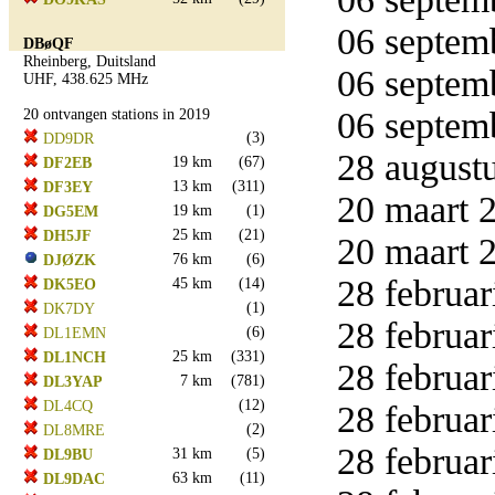
06 septemb
DBøQF
Rheinberg, Duitsland
06 septemb
UHF, 438.625 MHz
06 septemb
20 ontvangen stations in 2019
(3)
DD9DR
28 augustu
19 km
(67)
DF2EB
13 km
(311)
DF3EY
20 maart 2
19 km
(1)
DG5EM
25 km
(21)
DH5JF
20 maart 2
76 km
(6)
DJØZK
28 februar
45 km
(14)
DK5EO
(1)
DK7DY
28 februar
(6)
DL1EMN
25 km
(331)
DL1NCH
28 februar
7 km
(781)
DL3YAP
(12)
DL4CQ
28 februar
(2)
DL8MRE
28 februar
31 km
(5)
DL9BU
63 km
(11)
DL9DAC