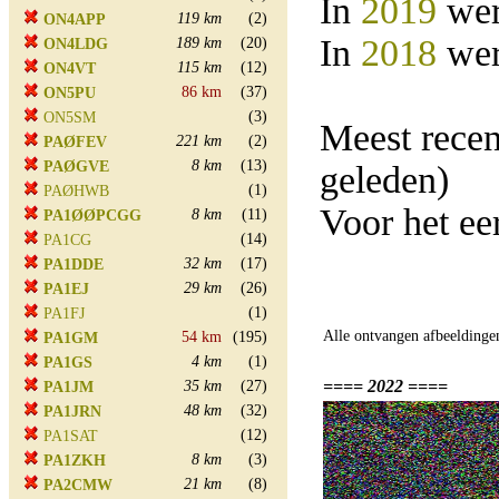
In
2019
wer
119 km
(2)
ON4APP
In
2018
wer
189 km
(20)
ON4LDG
115 km
(12)
ON4VT
86 km
(37)
ON5PU
(3)
ON5SM
Meest rece
221 km
(2)
PAØFEV
8 km
(13)
PAØGVE
geleden)
(1)
PAØHWB
Voor het ee
8 km
(11)
PA1ØØPCGG
(14)
PA1CG
32 km
(17)
PA1DDE
29 km
(26)
PA1EJ
(1)
PA1FJ
Alle ontvangen afbeeldinge
54 km
(195)
PA1GM
4 km
(1)
PA1GS
==== 2022 ====
35 km
(27)
PA1JM
48 km
(32)
PA1JRN
(12)
PA1SAT
8 km
(3)
PA1ZKH
21 km
(8)
PA2CMW