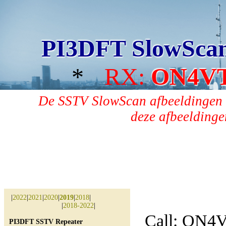
PI3DFT SlowSca
*
RX:
ON4V
De SSTV SlowScan afbeeldingen 
deze afbeeldingen
|
2022
|
2021
|
2020
|
2019
|
2018
|
|
2018-2022
|
Call: ON4
PI3DFT SSTV Repeater