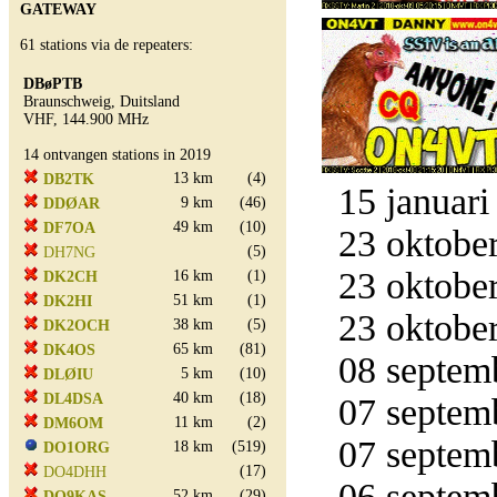
GATEWAY
61 stations via de repeaters:
DBøPTB
Braunschweig, Duitsland
VHF, 144.900 MHz
14 ontvangen stations in 2019
13 km
(4)
DB2TK
15 januari
9 km
(46)
DDØAR
49 km
(10)
DF7OA
23 oktober
(5)
DH7NG
23 oktober
16 km
(1)
DK2CH
51 km
(1)
DK2HI
23 oktober
38 km
(5)
DK2OCH
65 km
(81)
DK4OS
08 septemb
5 km
(10)
DLØIU
40 km
(18)
DL4DSA
07 septemb
11 km
(2)
DM6OM
07 septemb
18 km
(519)
DO1ORG
(17)
DO4DHH
06 septemb
52 km
(29)
DO9KAS