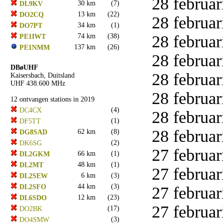
28 februar
30 km
(7)
DL9KV
13 km
(22)
DO2CQ
28 februar
34 km
(1)
DO7PT
74 km
(38)
28 februar
PE1IWT
137 km
(26)
PE1NMM
28 februar
DBøUHF
28 februar
Kaisersbach, Duitsland
UHF 438.600 MHz
28 februar
12 ontvangen stations in 2019
(4)
DC4CX
28 februar
(1)
DF5TT
28 februar
62 km
(8)
DG8SAD
(2)
DK6SG
27 februar
66 km
(1)
DL2GKM
48 km
(1)
DL2MT
27 februar
6 km
(3)
DL2SEW
44 km
(3)
DL2SFO
27 februar
12 km
(23)
DL6SDO
27 februar
(17)
DO2BK
(3)
DO4SMW