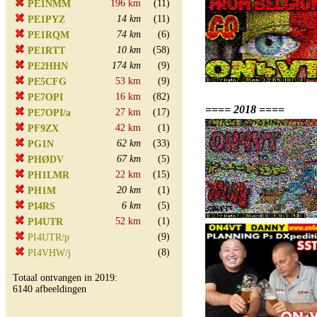
196 km
(11)
PE1NMM
14 km
(11)
PE1PYZ
74 km
(6)
PE1RQM
10 km
(58)
PE1RTT
174 km
(9)
PE2HHN
53 km
(9)
PE5CFG
16 km
(82)
PE7OPI
==== 2018 ====
27 km
(17)
PE7OPI/a
42 km
(1)
PF9ZX
62 km
(33)
PG1N
67 km
(5)
PHØDV
22 km
(15)
PH1LMR
20 km
(1)
PH1M
6 km
(5)
PI4RS
52 km
(1)
PI4UTR
(9)
PI4UTR/p
(8)
PI4VHW/j
Totaal ontvangen in 2019:
6140 afbeeldingen