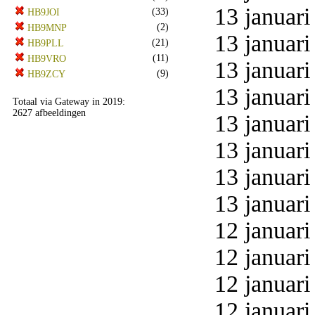
13 januari
(33)
HB9JOI
(2)
HB9MNP
13 januari
(21)
HB9PLL
(11)
HB9VRO
13 januari
(9)
HB9ZCY
13 januari
Totaal via Gateway in 2019:
2627 afbeeldingen
13 januari
13 januari
13 januari
13 januari
12 januari
12 januari
12 januari
12 januari