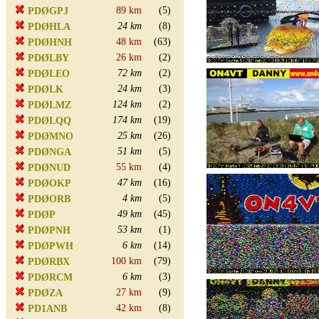
89 km
(5)
PDØGPJ
24 km
(8)
PDØHLA
48 km
(63)
PDØHNH
26 km
(2)
PDØLBY
72 km
(2)
PDØLEO
24 km
(3)
PDØLK
124 km
(2)
PDØLMZ
174 km
(19)
PDØLQQ
25 km
(26)
PDØMNO
51 km
(5)
PDØNGA
55 km
(4)
PDØNUD
47 km
(16)
PDØOKP
4 km
(5)
PDØORB
49 km
(45)
PDØP
53 km
(1)
PDØPNH
6 km
(14)
PDØPWH
100 km
(79)
PDØRBX
6 km
(3)
PDØRCM
27 km
(9)
PDØZA
42 km
(8)
PD1ANB