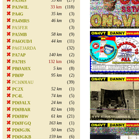
35 km
(27)
PA3MS
33 km
(118)
PA3WIL
35 km
(3)
PA4G
46 km
(3)
PA4MRS
(3)
PA5FER
58 km
(9)
PA5MB
44 km
(11)
PA6OUD/l
(32)
PA6TJARDA
140 km
(2)
PA7AP
132 km
(16)
PA7HS
5 km
(8)
PBØAHX
95 km
(2)
PBØP
(39)
PC1ØØIAU
52 km
(1)
PC2X
74 km
(5)
PC4L
24 km
(5)
PDØALX
82 km
(10)
PDØBAR
61 km
(21)
PDØBW
163 km
(1)
PDØFGQ
50 km
(52)
PDØGJK
159 km
(6)
PDØGKB