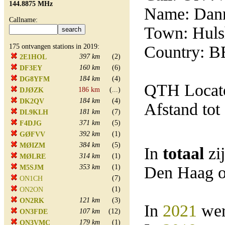
144.8875 MHz
Name: Dan
Callname:
Town: Huls
175 ontvangen stations in 2019:
Country: B
397 km
(2)
2E1HOL
160 km
(6)
DF3EY
184 km
(4)
DG8YFM
QTH Locato
186 km
(...)
DJØZK
184 km
(4)
DK2QV
Afstand tot
181 km
(7)
DL9KLH
371 km
(5)
F4DJG
392 km
(1)
GØFVV
384 km
(5)
MØIZM
In
totaal
zi
314 km
(1)
MØLRE
353 km
(1)
Den Haag o
M5SJM
(7)
ON1CH
(1)
ON2ON
121 km
(3)
ON2RK
In
2021
wer
107 km
(12)
ON3FDE
179 km
(1)
ON3VMC