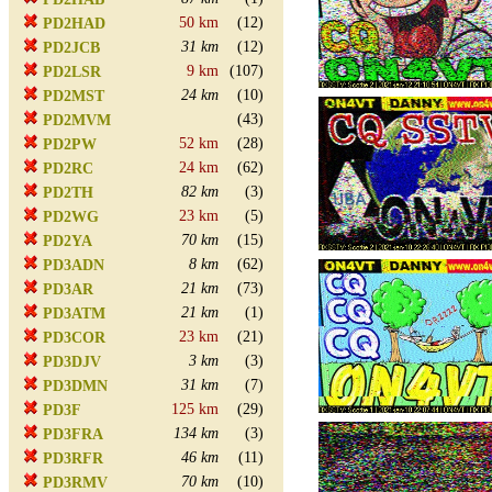
50 km
(12)
PD2HAD
31 km
(12)
PD2JCB
9 km
(107)
PD2LSR
24 km
(10)
PD2MST
(43)
PD2MVM
52 km
(28)
PD2PW
24 km
(62)
PD2RC
82 km
(3)
PD2TH
23 km
(5)
PD2WG
70 km
(15)
PD2YA
8 km
(62)
PD3ADN
21 km
(73)
PD3AR
21 km
(1)
PD3ATM
23 km
(21)
PD3COR
3 km
(3)
PD3DJV
31 km
(7)
PD3DMN
125 km
(29)
PD3F
134 km
(3)
PD3FRA
46 km
(11)
PD3RFR
70 km
(10)
PD3RMV