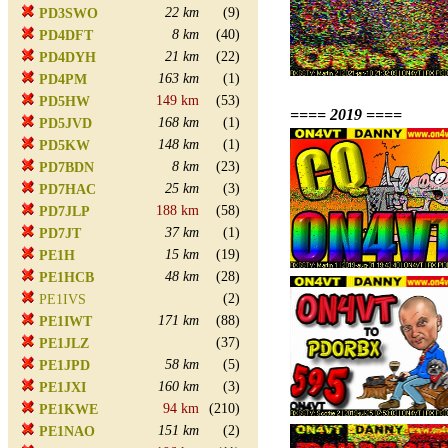
22 km
(9)
PD3SWO
8 km
(40)
PD4DFT
21 km
(22)
PD4DYH
163 km
(1)
PD4PM
149 km
(53)
PD5HW
==== 2019 ====
168 km
(1)
PD5JVD
148 km
(1)
PD5KW
8 km
(23)
PD7BDN
25 km
(3)
PD7HAC
188 km
(58)
PD7JLP
37 km
(1)
PD7JT
15 km
(19)
PE1H
48 km
(28)
PE1HCB
(2)
PE1IVS
171 km
(88)
PE1IWT
(37)
PE1JLZ
58 km
(5)
PE1JPD
160 km
(3)
PE1JXI
94 km
(210)
PE1KWE
151 km
(2)
PE1NAO