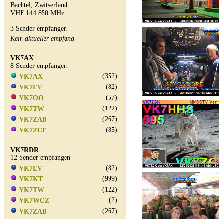
Bachtel, Zwitserland
VHF 144.850 MHz
3 Sender empfangen
Kein aktueller empfang
VK7AX
8 Sender empfangen
(352)
VK7AX
(82)
VK7EV
(57)
VK7OO
(122)
VK7TW
(267)
VK7ZAB
(85)
VK7ZCF
VK7RDR
12 Sender empfangen
(82)
VK7EV
(999)
VK7KT
(122)
VK7TW
(2)
VK7WOZ
(267)
VK7ZAB