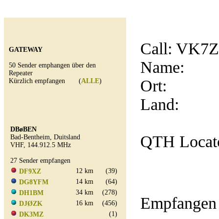
Call:
VK7
GATEWAY
Name:
50 Sender emphangen über den
Repeater
Ort:
Kürzlich empfangen (
ALLE
)
Land:
DBøBEN
QTH Locat
Bad-Bentheim, Duitsland
VHF, 144.912.5 MHz
27 Sender empfangen
12 km
(39)
DF9XZ
14 km
(64)
DG8YFM
34 km
(278)
DH1BM
Empfangen 
16 km
(456)
DJØZK
(1)
DK3MZ