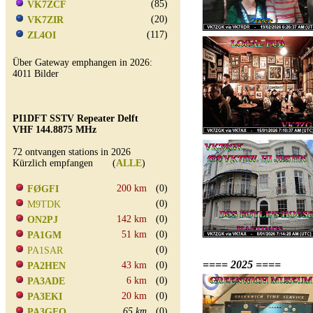
(85)
VK7ZCF
(20)
VK7ZIR
(117)
ZL4OI
Über Gateway emphangen in 2026:
4011 Bilder
PI1DFT SSTV Repeater Delft
VHF 144.8875 MHz
72 ontvangen stations in 2026
Kürzlich empfangen (
ALLE
)
200 km
(0)
FØGFI
(0)
M9TDK
142 km
(0)
ON2PJ
51 km
(0)
PA1GM
(0)
PA1SAR
==== 2025 ====
43 km
(0)
PA2HEN
6 km
(0)
PA3ADE
20 km
(0)
PA3EKI
65 km
(0)
PA3GEO