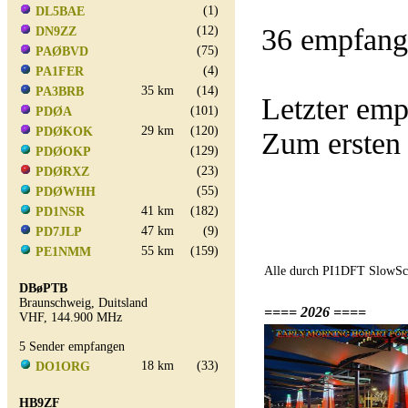
(1)
DL5BAE
36 empfang
(12)
DN9ZZ
(75)
PAØBVD
(4)
PA1FER
35 km
(14)
PA3BRB
Letzter em
(101)
PDØA
29 km
(120)
PDØKOK
Zum ersten
(129)
PDØOKP
(23)
PDØRXZ
(55)
PDØWHH
41 km
(182)
PD1NSR
47 km
(9)
PD7JLP
55 km
(159)
PE1NMM
Alle durch PI1DFT SlowSca
DBøPTB
Braunschweig, Duitsland
==== 2026 ====
VHF, 144.900 MHz
5 Sender empfangen
18 km
(33)
DO1ORG
HB9ZF