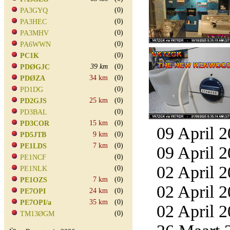
(0)
PA3GYQ
(0)
PA3HEC
(0)
PA3MHV
(0)
PA6WWN
(0)
PC1K
39 km
(0)
PDØGJC
34 km
(0)
PDØZA
(0)
PD1DG
25 km
(0)
PD2GJS
(0)
PD3BAL
15 km
(0)
PD3COR
09 April 2
9 km
(0)
PD5JTB
7 km
(0)
PE1LDS
09 April 2
(0)
PE1NCF
02 April 2
(0)
PE1NLK
7 km
(0)
PE1OZS
02 April 2
24 km
(0)
PE7OPI
35 km
(0)
PE7OPI/a
02 April 2
(0)
TM13ØGM