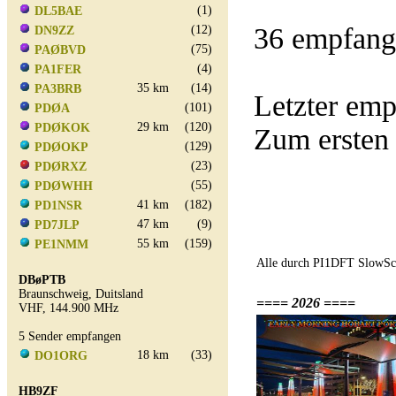
(1)
DL5BAE
36 empfang
(12)
DN9ZZ
(75)
PAØBVD
(4)
PA1FER
35 km
(14)
PA3BRB
Letzter em
(101)
PDØA
29 km
(120)
PDØKOK
Zum ersten
(129)
PDØOKP
(23)
PDØRXZ
(55)
PDØWHH
41 km
(182)
PD1NSR
47 km
(9)
PD7JLP
55 km
(159)
PE1NMM
Alle durch PI1DFT SlowSca
DBøPTB
Braunschweig, Duitsland
==== 2026 ====
VHF, 144.900 MHz
5 Sender empfangen
18 km
(33)
DO1ORG
HB9ZF