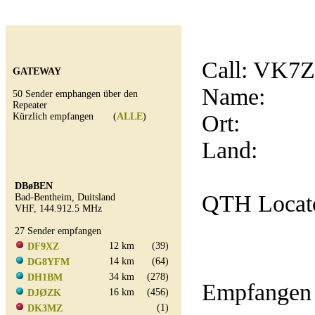
Call:
VK7
GATEWAY
Name:
50 Sender emphangen über den
Repeater
Ort:
Kürzlich empfangen (
ALLE
)
Land:
DBøBEN
QTH Locat
Bad-Bentheim, Duitsland
VHF, 144.912.5 MHz
27 Sender empfangen
12 km
(39)
DF9XZ
14 km
(64)
DG8YFM
34 km
(278)
DH1BM
Empfangen 
16 km
(456)
DJØZK
(1)
DK3MZ