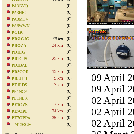
(0)
PA3GYQ
(0)
PA3HEC
(0)
PA3MHV
(0)
PA6WWN
(0)
PC1K
39 km
(0)
PDØGJC
34 km
(0)
PDØZA
(0)
PD1DG
25 km
(0)
PD2GJS
(0)
PD3BAL
15 km
(0)
PD3COR
09 April 2
9 km
(0)
PD5JTB
7 km
(0)
PE1LDS
09 April 2
(0)
PE1NCF
02 April 2
(0)
PE1NLK
7 km
(0)
PE1OZS
02 April 2
24 km
(0)
PE7OPI
35 km
(0)
PE7OPI/a
02 April 2
(0)
TM13ØGM