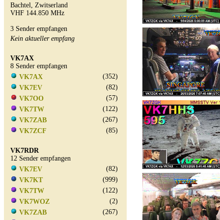
Bachtel, Zwitserland
VHF 144.850 MHz
3 Sender empfangen
Kein aktueller empfang
VK7AX
8 Sender empfangen
(352)
VK7AX
(82)
VK7EV
(57)
VK7OO
(122)
VK7TW
(267)
VK7ZAB
(85)
VK7ZCF
VK7RDR
12 Sender empfangen
(82)
VK7EV
(999)
VK7KT
(122)
VK7TW
(2)
VK7WOZ
(267)
VK7ZAB