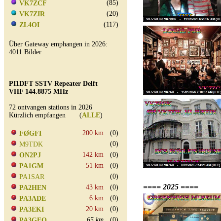
(85)
VK7ZCF
(20)
VK7ZIR
(117)
ZL4OI
Über Gateway emphangen in 2026:
4011 Bilder
PI1DFT SSTV Repeater Delft
VHF 144.8875 MHz
72 ontvangen stations in 2026
Kürzlich empfangen (
ALLE
)
200 km
(0)
FØGFI
(0)
M9TDK
142 km
(0)
ON2PJ
51 km
(0)
PA1GM
(0)
PA1SAR
==== 2025 ====
43 km
(0)
PA2HEN
6 km
(0)
PA3ADE
20 km
(0)
PA3EKI
65 km
(0)
PA3GEO