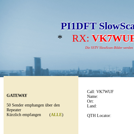
PI1DFT SlowSca
*
RX:
VK7WU
Die SSTV SlowScan-Bilder werden au
Call:
VK7WUF
GATEWAY
Name:
Ort:
50 Sender emphangen über den
Land:
Repeater
Kürzlich empfangen (
ALLE
)
QTH Locator: