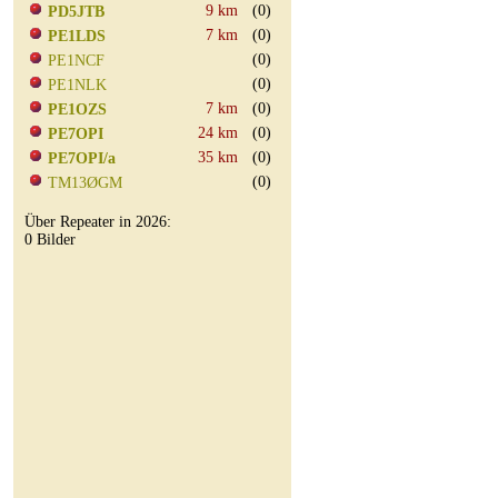
9 km
(0)
PD5JTB
7 km
(0)
PE1LDS
(0)
PE1NCF
(0)
PE1NLK
7 km
(0)
PE1OZS
24 km
(0)
PE7OPI
35 km
(0)
PE7OPI/a
(0)
TM13ØGM
Über Repeater in 2026:
0 Bilder