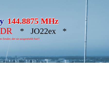
ay
144.8875 MHz
RDR
* JO22ex *
 Sender, der sie ausgestrahlt hat!!