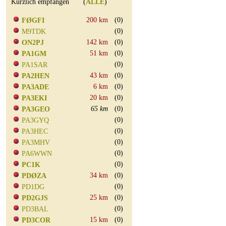
Kürzlich empfangen (
ALLE
)
200 km
(0)
FØGFI
(0)
M9TDK
142 km
(0)
ON2PJ
51 km
(0)
PA1GM
(0)
PA1SAR
43 km
(0)
PA2HEN
6 km
(0)
PA3ADE
20 km
(0)
PA3EKI
65 km
(0)
PA3GEO
(0)
PA3GYQ
(0)
PA3HEC
(0)
PA3MHV
(0)
PA6WWN
(0)
PC1K
34 km
(0)
PDØZA
(0)
PD1DG
25 km
(0)
PD2GJS
(0)
PD3BAL
15 km
(0)
PD3COR