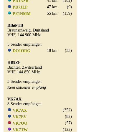
41 km
(182)
PD1NSR
47 km
(9)
PD7JLP
55 km
(159)
PE1NMM
DBøPTB
Braunschweig, Duitsland
VHF, 144.900 MHz
5 Sender empfangen
18 km
(33)
DO1ORG
HB9ZF
Bachtel, Zwitserland
VHF 144.850 MHz
3 Sender empfangen
Kein aktueller empfang
VK7AX
8 Sender empfangen
(352)
VK7AX
(82)
VK7EV
(57)
VK7OO
(122)
VK7TW