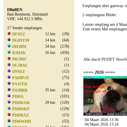
Empfangen über gateway 
DBøBEN
Bad-Bentheim, Duitsland
2 empfangene Bilder:
VHF, 144.912.5 MHz
Letzter empfang am 4 Maa
27 Sender empfangen
Zum ersten Mal empfangen
12 km
(39)
DF9XZ
14 km
(64)
DG8YFM
34 km
(278)
DH1BM
16 km
(456)
DJØZK
(1)
DK3MZ
Alle durch PI1DFT SlowSc
(1)
DL5BAE
(12)
DN9ZZ
==== 2026 ====
(75)
PAØBVD
(4)
PA1FER
35 km
(14)
PA3BRB
(101)
PDØA
29 km
(120)
PDØKOK
(129)
PDØOKP
(23)
PDØRXZ
04 Maart 2026 13:36
(55)
PDØWHH
04 Maart 2026 13:24