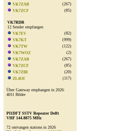
(267)
VK7ZAB
(85)
VK7ZCF
VK7RDR
12 Sender empfangen
(82)
VK7EV
(999)
VK7KT
(122)
VK7TW
(2)
VK7WOZ
(267)
VK7ZAB
(85)
VK7ZCF
(20)
VK7ZIR
(117)
ZL4OI
Über Gateway emphangen in 2026:
4011 Bilder
PI1DFT SSTV Repeater Delft
VHF 144.8875 MHz
72 ontvangen stations in 2026