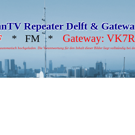
nTV Repeater Delft & Gatew
Gateway: VK7
F
* FM *
tomatisch hochgeladen. Die Verantwortung für den Inhalt dieser Bilder liegt vollständig bei dem