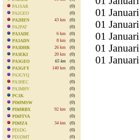
01 Januari
(0)
PA1SAR
01 Januari
(0)
PA2GEO
43 km
(0)
PA2HEN
01 Januari
(0)
PA2PAT
01 Januari
6 km
(0)
PA3ADE
8 km
(0)
PA3ADN
01 Januari
26 km
(0)
PA3DHR
20 km
(0)
PA3EKI
01 Januari
65 km
(0)
PA3GEO
140 km
(0)
PA3GFY
(0)
PA3GYQ
(0)
PA3HEC
(0)
PA3MHV
(0)
PC1K
(0)
PDØMSW
92 km
(0)
PDØRBX
(0)
PDØTVA
34 km
(0)
PDØZA
(0)
PD1DG
(0)
PD1DMT