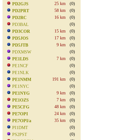
25 km
(0)
PD2GJS
58 km
(0)
PD2PRT
16 km
(0)
PD2RC
(0)
PD3BAL
15 km
(0)
PD3COR
17 km
(0)
PD5JOS
9 km
(0)
PD5JTB
(0)
PDXMSW
7 km
(0)
PE1LDS
(0)
PE1NCF
(0)
PE1NLK
191 km
(0)
PE1NMM
(0)
PE1NYC
9 km
(0)
PE1NYG
7 km
(0)
PE1OZS
48 km
(0)
PE5CFG
24 km
(0)
PE7OPI
35 km
(0)
PE7OPI/a
(0)
PI1DMT
(0)
PS2PST