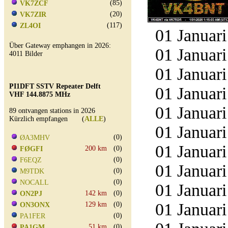
(85)
VK7ZCF
(20)
VK7ZIR
(117)
ZL4OI
01 Januari
Über Gateway emphangen in 2026:
01 Januari
4011 Bilder
01 Januari
PI1DFT SSTV Repeater Delft
01 Januari
VHF 144.8875 MHz
01 Januari
89 ontvangen stations in 2026
Kürzlich empfangen (
ALLE
)
01 Januari
(0)
ØA3MHV
01 Januari
200 km
(0)
FØGFI
(0)
F6EQZ
01 Januari
(0)
M9TDK
(0)
NOCALL
01 Januari
142 km
(0)
ON2PJ
01 Januari
129 km
(0)
ON3ONX
(0)
PA1FER
51 km
(0)
PA1GM