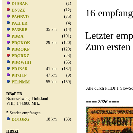
(1)
DL5BAE
16 empfang
(12)
DN9ZZ
(75)
PAØBVD
(4)
PA1FER
35 km
(14)
PA3BRB
Letzter em
(101)
PDØA
29 km
(120)
PDØKOK
Zum ersten
(129)
PDØOKP
(23)
PDØRXZ
(55)
PDØWHH
41 km
(182)
PD1NSR
47 km
(9)
PD7JLP
55 km
(159)
PE1NMM
Alle durch PI1DFT SlowSca
DBøPTB
Braunschweig, Duitsland
==== 2026 ====
VHF, 144.900 MHz
5 Sender empfangen
18 km
(33)
DO1ORG
HB9ZF