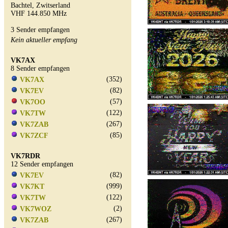
Bachtel, Zwitserland
VHF 144.850 MHz
3 Sender empfangen
Kein aktueller empfang
VK7AX
8 Sender empfangen
(352)
VK7AX
(82)
VK7EV
(57)
VK7OO
(122)
VK7TW
(267)
VK7ZAB
(85)
VK7ZCF
VK7RDR
12 Sender empfangen
(82)
VK7EV
(999)
VK7KT
(122)
VK7TW
(2)
VK7WOZ
(267)
VK7ZAB