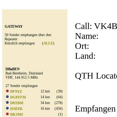
Call:
VK4
GATEWAY
Name:
50 Sender emphangen über den
Repeater
Ort:
Kürzlich empfangen (
ALLE
)
Land:
DBøBEN
QTH Locat
Bad-Bentheim, Duitsland
VHF, 144.912.5 MHz
27 Sender empfangen
12 km
(39)
DF9XZ
14 km
(64)
DG8YFM
34 km
(278)
DH1BM
Empfangen 
16 km
(456)
DJØZK
(1)
DK3MZ