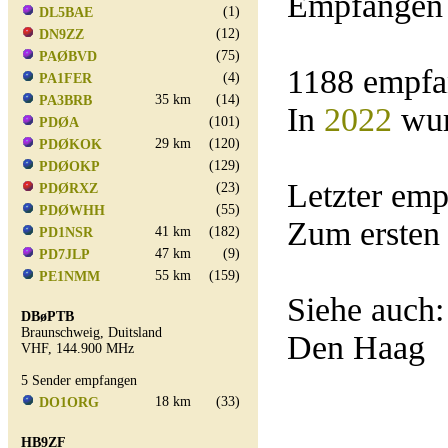
Empfangen 
(1)
DL5BAE
(12)
DN9ZZ
(75)
PAØBVD
1188 empfa
(4)
PA1FER
35 km
(14)
PA3BRB
In
2022
wur
(101)
PDØA
29 km
(120)
PDØKOK
(129)
PDØOKP
Letzter em
(23)
PDØRXZ
(55)
PDØWHH
Zum ersten
41 km
(182)
PD1NSR
47 km
(9)
PD7JLP
55 km
(159)
PE1NMM
Siehe auch
DBøPTB
Braunschweig, Duitsland
Den Haag
VHF, 144.900 MHz
5 Sender empfangen
18 km
(33)
DO1ORG
HB9ZF