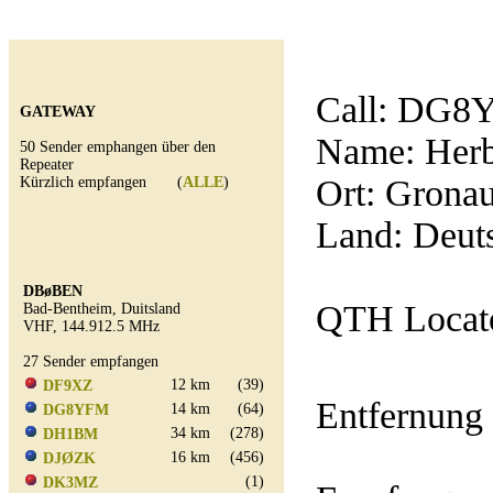
Call:
DG8
GATEWAY
Name: Herb
50 Sender emphangen über den
Repeater
Ort: Grona
Kürzlich empfangen (
ALLE
)
Land: Deut
DBøBEN
QTH Locat
Bad-Bentheim, Duitsland
VHF, 144.912.5 MHz
27 Sender empfangen
12 km
(39)
DF9XZ
Entfernung
14 km
(64)
DG8YFM
34 km
(278)
DH1BM
16 km
(456)
DJØZK
(1)
DK3MZ