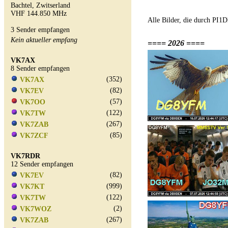
Bachtel, Zwitserland
VHF 144.850 MHz
Alle Bilder, die durch PI
3 Sender empfangen
Kein aktueller empfang
==== 2026 ====
VK7AX
8 Sender empfangen
(352)
VK7AX
(82)
VK7EV
(57)
VK7OO
(122)
VK7TW
(267)
VK7ZAB
(85)
VK7ZCF
VK7RDR
12 Sender empfangen
(82)
VK7EV
(999)
VK7KT
(122)
VK7TW
(2)
VK7WOZ
(267)
VK7ZAB