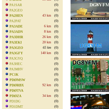
(0)
PA1SAR
(0)
PA2GEO
43 km
(0)
PA2HEN
(0)
PA2PAT
6 km
(0)
PA3ADE
8 km
(0)
PA3ADN
26 km
(0)
PA3DHR
20 km
(0)
PA3EKI
65 km
(0)
PA3GEO
140 km
(0)
PA3GFY
(0)
PA3GYQ
(0)
PA3HEC
(0)
PA3MHV
(0)
PC1K
(0)
PDØMSW
92 km
(0)
PDØRBX
(0)
PDØTVA
34 km
(0)
PDØZA
(0)
PD1DG
(0)
PD1DMT