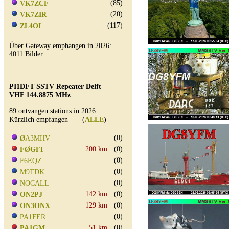
(85)
VK7ZCF
(20)
VK7ZIR
(117)
ZL4OI
Über Gateway emphangen in 2026:
4011 Bilder
PI1DFT SSTV Repeater Delft
VHF 144.8875 MHz
89 ontvangen stations in 2026
Kürzlich empfangen (
ALLE
)
(0)
ØA3MHV
200 km
(0)
FØGFI
(0)
F6EQZ
(0)
M9TDK
(0)
NOCALL
142 km
(0)
ON2PJ
129 km
(0)
ON3ONX
(0)
PA1FER
51 km
(0)
PA1GM