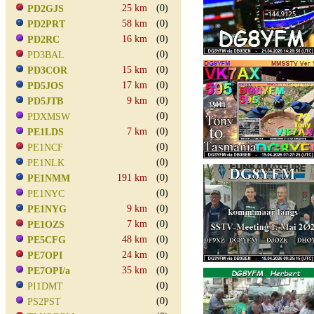
25 km
(0)
PD2GJS
58 km
(0)
PD2PRT
16 km
(0)
PD2RC
(0)
PD3BAL
15 km
(0)
PD3COR
17 km
(0)
PD5JOS
9 km
(0)
PD5JTB
(0)
PDXMSW
7 km
(0)
PE1LDS
(0)
PE1NCF
(0)
PE1NLK
191 km
(0)
PE1NMM
(0)
PE1NYC
9 km
(0)
PE1NYG
7 km
(0)
PE1OZS
48 km
(0)
PE5CFG
24 km
(0)
PE7OPI
35 km
(0)
PE7OPI/a
(0)
PI1DMT
(0)
PS2PST