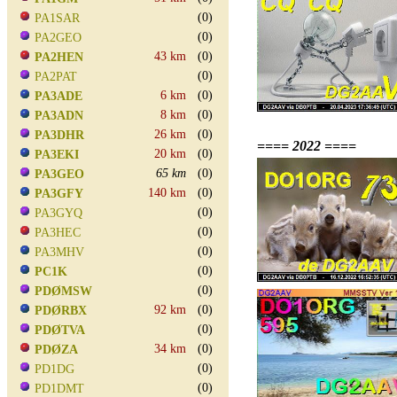
(0)
PA1SAR
(0)
PA2GEO
43 km
(0)
PA2HEN
(0)
PA2PAT
6 km
(0)
PA3ADE
8 km
(0)
PA3ADN
26 km
(0)
PA3DHR
==== 2022 ====
20 km
(0)
PA3EKI
65 km
(0)
PA3GEO
140 km
(0)
PA3GFY
(0)
PA3GYQ
(0)
PA3HEC
(0)
PA3MHV
(0)
PC1K
(0)
PDØMSW
92 km
(0)
PDØRBX
(0)
PDØTVA
34 km
(0)
PDØZA
(0)
PD1DG
(0)
PD1DMT