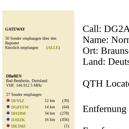
Call:
DG2
GATEWAY
Name: Nor
50 Sender emphangen über den
Repeater
Ort: Braun
Kürzlich empfangen (
ALLE
)
Land: Deut
DBøBEN
QTH Locato
Bad-Bentheim, Duitsland
VHF, 144.912.5 MHz
27 Sender empfangen
12 km
(39)
DF9XZ
Entfernung
14 km
(64)
DG8YFM
34 km
(278)
DH1BM
16 km
(456)
DJØZK
(1)
DK3MZ