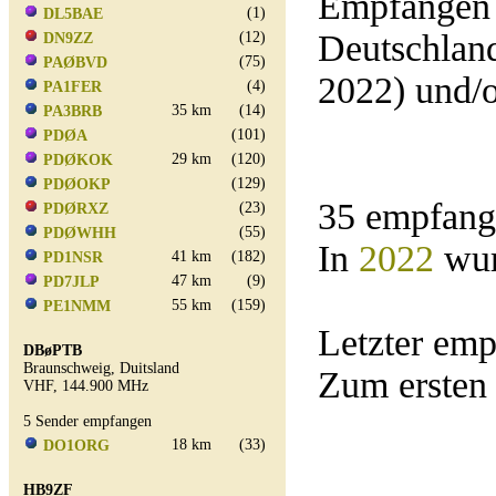
Empfangen 
(1)
DL5BAE
Deutschland
(12)
DN9ZZ
(75)
PAØBVD
2022) und/
(4)
PA1FER
35 km
(14)
PA3BRB
(101)
PDØA
29 km
(120)
PDØKOK
(129)
PDØOKP
35 empfang
(23)
PDØRXZ
(55)
PDØWHH
In
2022
wur
41 km
(182)
PD1NSR
47 km
(9)
PD7JLP
55 km
(159)
PE1NMM
Letzter em
DBøPTB
Braunschweig, Duitsland
Zum ersten
VHF, 144.900 MHz
5 Sender empfangen
18 km
(33)
DO1ORG
HB9ZF