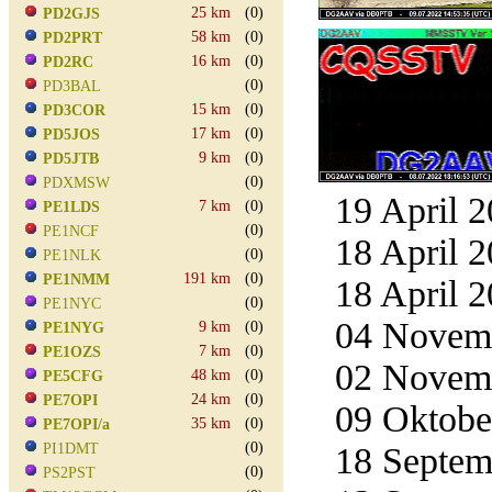
25 km
(0)
PD2GJS
58 km
(0)
PD2PRT
16 km
(0)
PD2RC
(0)
PD3BAL
15 km
(0)
PD3COR
17 km
(0)
PD5JOS
9 km
(0)
PD5JTB
(0)
PDXMSW
19 April 2
7 km
(0)
PE1LDS
(0)
PE1NCF
18 April 2
(0)
PE1NLK
191 km
(0)
PE1NMM
18 April 2
(0)
PE1NYC
04 Novemb
9 km
(0)
PE1NYG
7 km
(0)
PE1OZS
02 Novemb
48 km
(0)
PE5CFG
24 km
(0)
PE7OPI
09 Oktober
35 km
(0)
PE7OPI/a
(0)
PI1DMT
18 Septemb
(0)
PS2PST