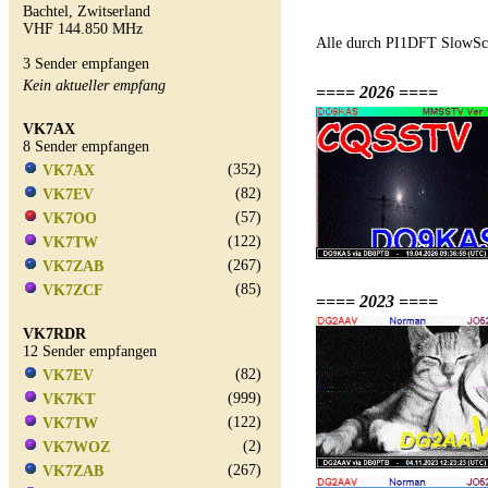
Bachtel, Zwitserland
VHF 144.850 MHz
Alle durch PI1DFT SlowSca
3 Sender empfangen
Kein aktueller empfang
==== 2026 ====
VK7AX
8 Sender empfangen
(352)
VK7AX
(82)
VK7EV
(57)
VK7OO
(122)
VK7TW
(267)
VK7ZAB
(85)
VK7ZCF
==== 2023 ====
VK7RDR
12 Sender empfangen
(82)
VK7EV
(999)
VK7KT
(122)
VK7TW
(2)
VK7WOZ
(267)
VK7ZAB