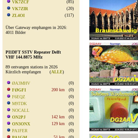
(85)
VK7ZCF
(20)
VK7ZIR
(117)
ZL4OI
Über Gateway emphangen in 2026:
4011 Bilder
PI1DFT SSTV Repeater Delft
VHF 144.8875 MHz
89 ontvangen stations in 2026
Kürzlich empfangen (
ALLE
)
(0)
ØA3MHV
200 km
(0)
FØGFI
(0)
F6EQZ
(0)
M9TDK
(0)
NOCALL
142 km
(0)
ON2PJ
129 km
(0)
ON3ONX
(0)
PA1FER
51 km
(0)
PA1GM