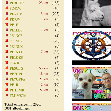
23 km
(185)
PD3COR
(10)
PD4CW
13 km
(227)
PD5JTB
17 km
(3)
PD7JV
(2)
PE1H
7 km
(5)
PE1LDS
(2)
PE1NCF
(29)
PE1NIB
(6)
PE1NLK
7 km
(52)
PE1NYG
(4)
PE1OZS
(2)
PE4IR
53 km
(1)
PE5CFG
16 km
(23)
PE7OPI
27 km
(67)
PE7OPI/a
2 km
(10)
PF1R
22 km
(2)
PH1LMR
(6)
TM13ØGM
Totaal ontvangen in 2026:
3081 afbeeldingen