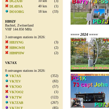
10 km
(3)
DG2AAV
40 km
(1)
DL4DSA
18 km
(33)
DO1ORG
HB9ZF
Bachtel, Zwitserland
VHF 144.850 MHz
==== 2024 ====
3 ontvangen stations in 2026:
(3)
HB3YNG
(2)
HB9GWH
(2)
HB9PHW
VK7AX
8 ontvangen stations in 2026:
(352)
VK7AX
(82)
VK7EV
(57)
VK7OO
(1)
VK7OO2
(122)
VK7TW
(267)
VK7ZAB
(85)
VK7ZCF