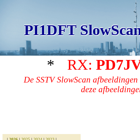
PI1DFT SlowScan
*
RX:
PD7J
De SSTV SlowScan afbeeldingen 
deze afbeeldingen
|
2026
|
2025
|
2024
|
2023
|