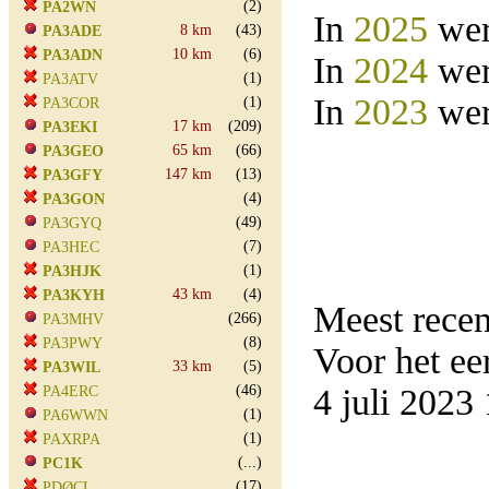
(2)
PA2WN
In
2025
wer
8 km
(43)
PA3ADE
10 km
(6)
PA3ADN
In
2024
wer
(1)
PA3ATV
In
2023
wer
(1)
PA3COR
17 km
(209)
PA3EKI
65 km
(66)
PA3GEO
147 km
(13)
PA3GFY
(4)
PA3GON
(49)
PA3GYQ
(7)
PA3HEC
(1)
PA3HJK
43 km
(4)
PA3KYH
Meest rece
(266)
PA3MHV
(8)
PA3PWY
Voor het e
33 km
(5)
PA3WIL
(46)
4 juli 202
PA4ERC
(1)
PA6WWN
(1)
PAXRPA
(...)
PC1K
(17)
PDØCL