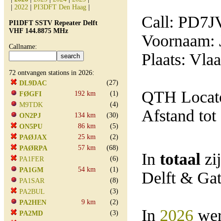
|
2022
|
PI3DFT Den Haag
|
Call: PD7J
PI1DFT SSTV Repeater Delft
VHF 144.8875 MHz
Voornaam: 
Callname:
Plaats: Vla
72 ontvangen stations in 2026:
(27)
DL9DAC
QTH Locat
192 km
(1)
FØGFI
(4)
M9TDK
Afstand tot
134 km
(30)
ON2PJ
86 km
(5)
ON5PU
25 km
(2)
PAØJAX
57 km
(68)
PAØRPA
In
totaal
zi
(6)
PA1FER
54 km
(1)
PA1GM
Delft & Ga
(8)
PA1SAR
(3)
PA2BUL
9 km
(2)
PA2HEN
In
2026
wer
(3)
PA2MD