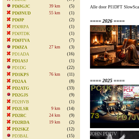
39 km
(5)
PDØGJC
Alle door PI1DFT SlowScan
55 km
(1)
PDØNUD
(2)
PDØP
==== 2026 ====
(1)
PDØRPA
(1)
PDØTDK
(7)
PDØTVA
27 km
(3)
PDØZA
(16)
PD1ADA
(1)
PD1ASJ
(22)
PD1DG
76 km
(11)
PD1KPS
==== 2025 ====
(8)
PD2AA
(33)
PD2ATG
(9)
PD2GJS
(1)
PD2HVB
9 km
(14)
PD2LSR
24 km
(9)
PD2RC
19 km
(2)
PD2RDA
(12)
PD2SKZ
(15)
PD3BAL