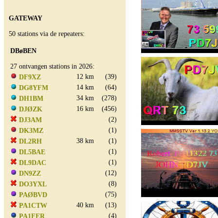
GATEWAY
50 stations via de repeaters:
DBøBEN
27 ontvangen stations in 2026:
12 km
(39)
DF9XZ
14 km
(64)
DG8YFM
34 km
(278)
DH1BM
16 km
(456)
DJØZK
(2)
DJ3AM
(1)
DK3MZ
38 km
(1)
DL2RH
(1)
DL5BAE
(1)
DL9DAC
(12)
DN9ZZ
(8)
DO3YXL
(75)
PAØBVD
40 km
(13)
PA1CTW
(4)
PA1FER