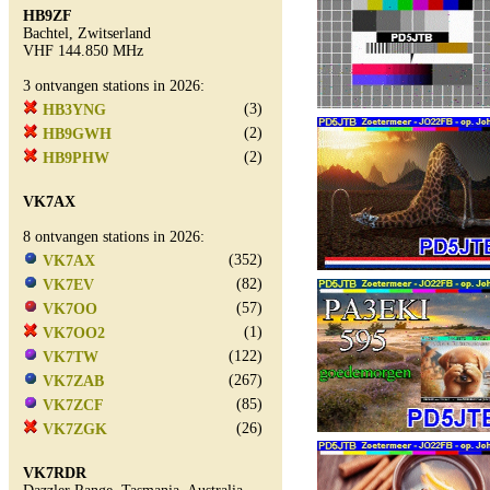
HB9ZF
Bachtel, Zwitserland
VHF 144.850 MHz
3 ontvangen stations in 2026:
(3)
HB3YNG
(2)
HB9GWH
(2)
HB9PHW
VK7AX
8 ontvangen stations in 2026:
(352)
VK7AX
(82)
VK7EV
(57)
VK7OO
(1)
VK7OO2
(122)
VK7TW
(267)
VK7ZAB
(85)
VK7ZCF
(26)
VK7ZGK
VK7RDR