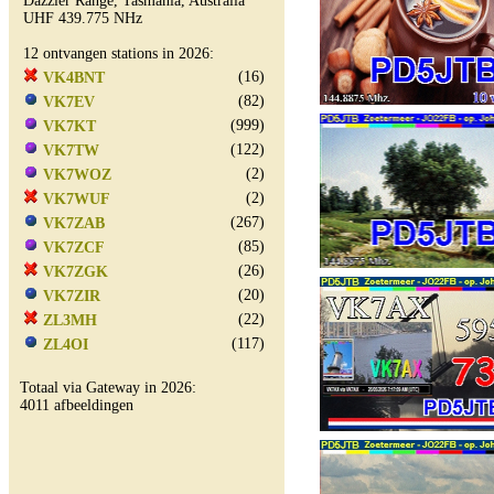
Dazzler Range, Tasmania, Australia
UHF 439.775 NHz
12 ontvangen stations in 2026:
(16)
VK4BNT
(82)
VK7EV
(999)
VK7KT
(122)
VK7TW
(2)
VK7WOZ
(2)
VK7WUF
(267)
VK7ZAB
(85)
VK7ZCF
(26)
VK7ZGK
(20)
VK7ZIR
(22)
ZL3MH
(117)
ZL4OI
Totaal via Gateway in 2026:
4011 afbeeldingen