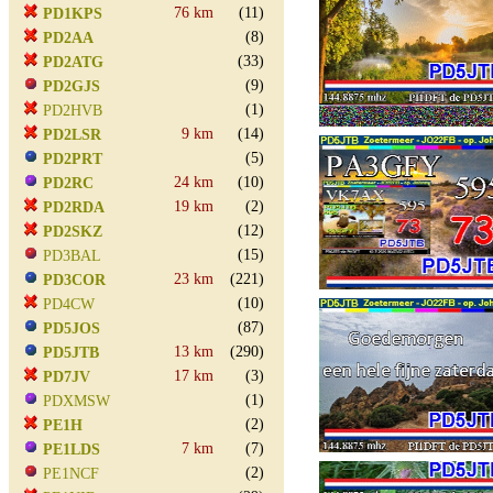
76 km
(11)
PD1KPS
(8)
PD2AA
(33)
PD2ATG
(9)
PD2GJS
(1)
PD2HVB
9 km
(14)
PD2LSR
(5)
PD2PRT
24 km
(10)
PD2RC
19 km
(2)
PD2RDA
(12)
PD2SKZ
(15)
PD3BAL
23 km
(221)
PD3COR
(10)
PD4CW
(87)
PD5JOS
13 km
(290)
PD5JTB
17 km
(3)
PD7JV
(1)
PDXMSW
(2)
PE1H
7 km
(7)
PE1LDS
(2)
PE1NCF