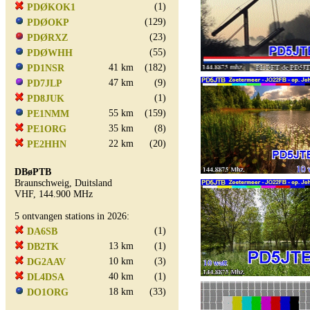
(1)
PDØKOK1
(129)
PDØOKP
(23)
PDØRXZ
(55)
PDØWHH
41 km
(182)
PD1NSR
47 km
(9)
PD7JLP
(1)
PD8JUK
55 km
(159)
PE1NMM
35 km
(8)
PE1ORG
22 km
(20)
PE2HHN
DBøPTB
Braunschweig, Duitsland
VHF, 144.900 MHz
5 ontvangen stations in 2026:
(1)
DA6SB
13 km
(1)
DB2TK
10 km
(3)
DG2AAV
40 km
(1)
DL4DSA
18 km
(33)
DO1ORG