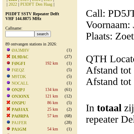
|
2022
|
PI3DFT Den Haag
|
Call: PD5J
PI1DFT SSTV Repeater Delft
VHF 144.8875 MHz
Voornaam: 
Callname:
Plaats: Zoe
89 ontvangen stations in 2026:
(1)
ØA3MHV
QTH Locato
(27)
DL9DAC
192 km
(1)
FØGFI
Afstand tot
(5)
F6EQZ
(5)
M9TDK
Afstand tot
(1)
NOCALL
134 km
(61)
ON2PJ
121 km
(12)
ON3ONX
86 km
(5)
ON5PU
In
totaal
zi
25 km
(2)
PAØJAX
57 km
(68)
repeater D
PAØRPA
(28)
PA1FER
54 km
(1)
PA1GM