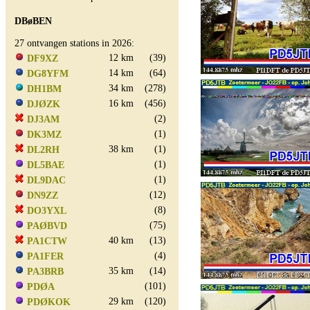
DBøBEN
27 ontvangen stations in 2026:
12 km
(39)
DF9XZ
14 km
(64)
DG8YFM
34 km
(278)
DH1BM
16 km
(456)
DJØZK
(2)
DJ3AM
(1)
DK3MZ
38 km
(1)
DL2RH
(1)
DL5BAE
(1)
DL9DAC
(12)
DN9ZZ
(8)
DO3YXL
(75)
PAØBVD
40 km
(13)
PA1CTW
(4)
PA1FER
35 km
(14)
PA3BRB
(101)
PDØA
29 km
(120)
PDØKOK