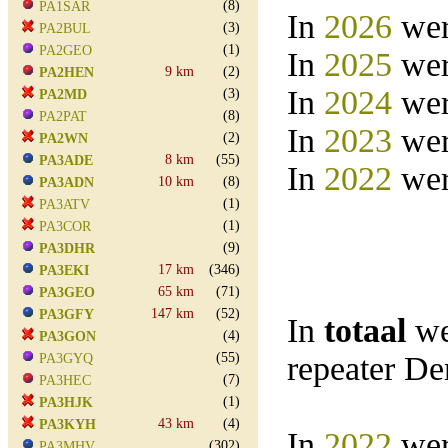
(8)
PA1SAR
In
2026
wer
(3)
PA2BUL
(1)
PA2GEO
In
2025
wer
9 km
(2)
PA2HEN
In
2024
wer
(3)
PA2MD
(8)
PA2PAT
In
2023
wer
(2)
PA2WN
8 km
(55)
PA3ADE
In
2022
wer
10 km
(8)
PA3ADN
(1)
PA3ATV
(1)
PA3COR
(9)
PA3DHR
17 km
(346)
PA3EKI
65 km
(71)
PA3GEO
147 km
(52)
PA3GFY
In
totaal
we
(4)
PA3GON
(55)
repeater D
PA3GYQ
(7)
PA3HEC
(1)
PA3HJK
43 km
(4)
PA3KYH
In
2022
wer
(302)
PA3MHV