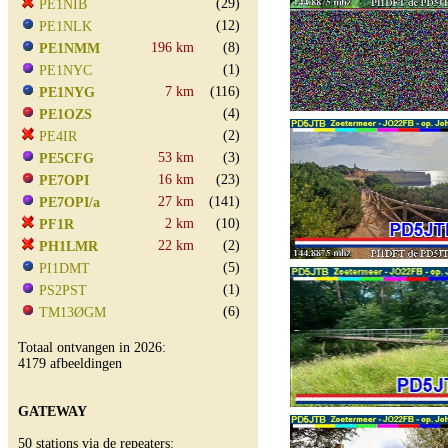
(29)
PE1NIB
(12)
PE1NLK
196 km
(8)
PE1NMM
(1)
PE1NYC
7 km
(116)
PE1NYG
(4)
PE1OZS
(2)
PE4IR
53 km
(3)
PE5CFG
16 km
(23)
PE7OPI
27 km
(141)
PE7OPI/a
2 km
(10)
PF1R
22 km
(2)
PH1LMR
(5)
PI1DMT
(1)
PS2PST
(6)
TM13ØGM
Totaal ontvangen in 2026:
4179 afbeeldingen
GATEWAY
50 stations via de repeaters: