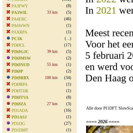
(8)
PA3PWY
In
2021
wer
33 km
(5)
PA3WIL
(46)
PA4ERC
(1)
PA6WWN
Meest rece
(1)
PAXRPA
(...)
PC1K
Voor het e
(17)
PDØCL
39 km
(5)
PDØGJC
5 februari
(2)
PDØMSW
en werd vo
55 km
(1)
PDØNUD
(2)
PDØP
Den Haag o
100 km
(34)
PDØRBX
(1)
PDØRPA
(1)
PDØTDK
(8)
PDØTVA
27 km
(3)
PDØZA
Alle door PI1DFT SlowScan
(16)
PD1ADA
(1)
PD1ASJ
==== 2026 ====
(27)
PD1DG
(1)
PD1DMT