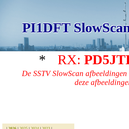
PI1DFT SlowScan
*
RX:
PD5JT
De SSTV SlowScan afbeeldingen 
deze afbeeldingen
|
2026
|
2025
|
2024
|
2023
|