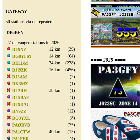
GATEWAY
50 stations via de repeaters:
DBøBEN
27 ontvangen stations in 2026:
12 km
(39)
DF9XZ
14 km
(64)
DG8YFM
==== 2025 ====
34 km
(278)
DH1BM
16 km
(456)
DJØZK
(2)
DJ3AM
(1)
DK3MZ
38 km
(1)
DL2RH
(1)
DL5BAE
(1)
DL9DAC
(12)
DN9ZZ
(8)
DO3YXL
(75)
PAØBVD
40 km
(13)
PA1CTW
(4)
PA1FER