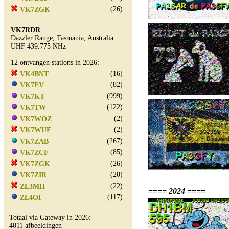
(26)
VK7ZGK
VK7RDR
Dazzler Range, Tasmania, Australia
UHF 439.775 NHz
12 ontvangen stations in 2026:
(16)
VK4BNT
(82)
VK7EV
(999)
VK7KT
(122)
VK7TW
(2)
VK7WOZ
(2)
VK7WUF
(267)
VK7ZAB
(85)
VK7ZCF
(26)
VK7ZGK
(20)
VK7ZIR
(22)
ZL3MH
==== 2024 ====
(117)
ZL4OI
Totaal via Gateway in 2026:
4011 afbeeldingen