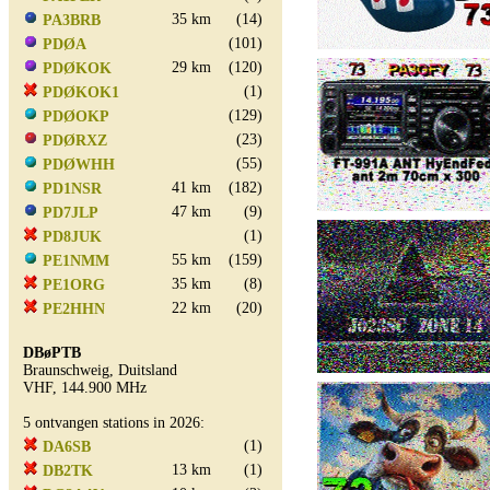
35 km
(14)
PA3BRB
(101)
PDØA
29 km
(120)
PDØKOK
(1)
PDØKOK1
(129)
PDØOKP
(23)
PDØRXZ
(55)
PDØWHH
41 km
(182)
PD1NSR
47 km
(9)
PD7JLP
(1)
PD8JUK
55 km
(159)
PE1NMM
35 km
(8)
PE1ORG
22 km
(20)
PE2HHN
DBøPTB
Braunschweig, Duitsland
VHF, 144.900 MHz
5 ontvangen stations in 2026:
(1)
DA6SB
13 km
(1)
DB2TK