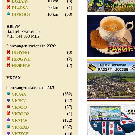
10 km
(3)
DG2AAV
40 km
(1)
DL4DSA
18 km
(33)
DO1ORG
HB9ZF
Bachtel, Zwitserland
VHF 144.850 MHz
3 ontvangen stations in 2026:
(3)
HB3YNG
(2)
HB9GWH
(2)
HB9PHW
VK7AX
8 ontvangen stations in 2026:
(352)
VK7AX
(82)
VK7EV
(57)
VK7OO
(1)
VK7OO2
(122)
VK7TW
(267)
VK7ZAB
(85)
VK7ZCF