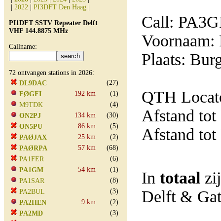
|
2022
|
PI3DFT Den Haag
|
Call: PA3
PI1DFT SSTV Repeater Delft
VHF 144.8875 MHz
Voornaam:
Callname:
Plaats: Bur
72 ontvangen stations in 2026:
(27)
DL9DAC
QTH Locato
192 km
(1)
FØGFI
(4)
M9TDK
Afstand tot
134 km
(30)
ON2PJ
86 km
(5)
ON5PU
Afstand tot
25 km
(2)
PAØJAX
57 km
(68)
PAØRPA
(6)
PA1FER
54 km
(1)
PA1GM
In
totaal
zi
(8)
PA1SAR
(3)
Delft & Ga
PA2BUL
9 km
(2)
PA2HEN
(3)
PA2MD