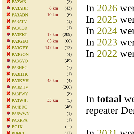
(2)
PA2WN
In
2026
wer
8 km
(43)
PA3ADE
10 km
(6)
PA3ADN
In
2025
wer
(1)
PA3ATV
In
2024
wer
(1)
PA3COR
17 km
(209)
PA3EKI
In
2023
wer
65 km
(66)
PA3GEO
147 km
(13)
PA3GFY
In
2022
wer
(4)
PA3GON
(49)
PA3GYQ
(7)
PA3HEC
(1)
PA3HJK
43 km
(4)
PA3KYH
(266)
PA3MHV
(8)
PA3PWY
In
totaal
we
33 km
(5)
PA3WIL
(46)
repeater D
PA4ERC
(1)
PA6WWN
(1)
PAXRPA
(...)
PC1K
In
2021
wer
(17)
PDØCL