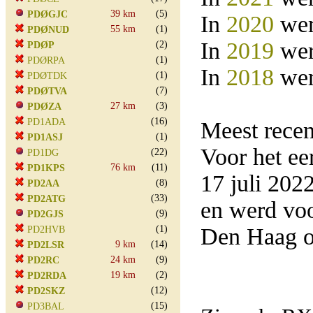
39 km
(5)
PDØGJC
In
2020
wer
55 km
(1)
PDØNUD
In
2019
wer
(2)
PDØP
(1)
PDØRPA
In
2018
wer
(1)
PDØTDK
(7)
PDØTVA
27 km
(3)
PDØZA
(16)
PD1ADA
Meest rece
(1)
PD1ASJ
Voor het e
(22)
PD1DG
76 km
(11)
PD1KPS
17 juli 20
(8)
PD2AA
(33)
PD2ATG
en werd vo
(9)
PD2GJS
(1)
Den Haag o
PD2HVB
9 km
(14)
PD2LSR
24 km
(9)
PD2RC
19 km
(2)
PD2RDA
(12)
PD2SKZ
(15)
PD3BAL