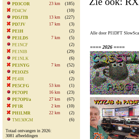
Zie ook: R
23 km
(185)
PD3COR
(10)
PD4CW
13 km
(227)
PD5JTB
17 km
(3)
PD7JV
(2)
PE1H
Alle door PI1DFT SlowScan
7 km
(5)
PE1LDS
(2)
PE1NCF
==== 2026 ====
(29)
PE1NIB
(6)
PE1NLK
7 km
(52)
PE1NYG
(4)
PE1OZS
(2)
PE4IR
53 km
(1)
PE5CFG
16 km
(23)
PE7OPI
27 km
(67)
PE7OPI/a
2 km
(10)
PF1R
22 km
(2)
PH1LMR
(6)
TM13ØGM
Totaal ontvangen in 2026:
3081 afbeeldingen