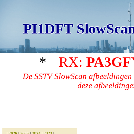
PI1DFT SlowScan
*
RX:
PA3GF
De SSTV SlowScan afbeeldingen 
deze afbeeldingen
|
2026
|
2025
|
2024
|
2023
|