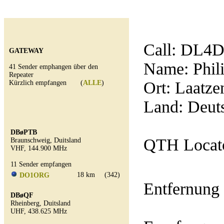
Call:
DL4
GATEWAY
Name: Phil
41 Sender emphangen über den
Repeater
Ort: Laatze
Kürzlich empfangen (
ALLE
)
Land: Deut
DBøPTB
QTH Locat
Braunschweig, Duitsland
VHF, 144.900 MHz
11 Sender empfangen
18 km
(342)
DO1ORG
Entfernung
DBøQF
Rheinberg, Duitsland
UHF, 438.625 MHz