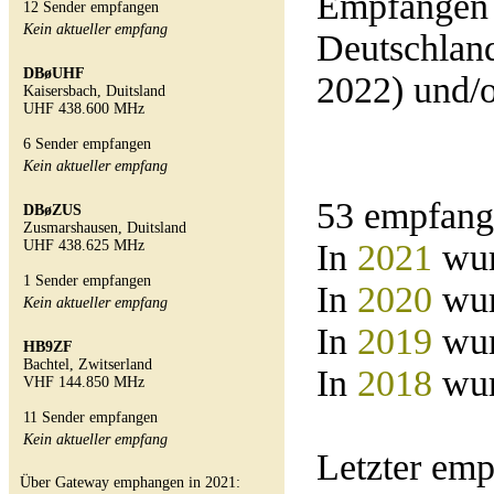
Empfangen 
12 Sender empfangen
Kein aktueller empfang
Deutschland
DBøUHF
2022) und/
Kaisersbach, Duitsland
UHF 438.600 MHz
6 Sender empfangen
Kein aktueller empfang
53 empfang
DBøZUS
Zusmarshausen, Duitsland
UHF 438.625 MHz
In
2021
wur
1 Sender empfangen
In
2020
wur
Kein aktueller empfang
In
2019
wur
HB9ZF
Bachtel, Zwitserland
In
2018
wur
VHF 144.850 MHz
11 Sender empfangen
Kein aktueller empfang
Letzter em
Über Gateway emphangen in 2021: