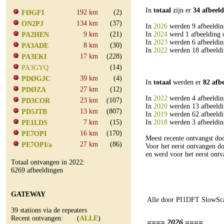
In
totaal
zijn er
34 afbeel
192 km
(2)
FØGFI
134 km
(37)
ON2PJ
In
2026
werden 9 afbeeldin
9 km
(21)
In
2024
werd 1 afbeelding 
PA2HEN
In
2023
werden 6 afbeeldin
8 km
(30)
PA3ADE
In
2022
werden 18 afbeeldi
17 km
(228)
PA3EKI
(14)
PA3GYQ
39 km
(4)
PDØGJC
In
totaal
werden er
82 afb
27 km
(12)
PDØZA
In
2022
werden 4 afbeeldin
23 km
(107)
PD3COR
In
2020
werden 13 afbeeldi
13 km
(807)
PD5JTB
In
2019
werden 62 afbeeldi
7 km
(15)
In
2018
werden 3 afbeeldin
PE1LDS
16 km
(170)
PE7OPI
Meest recente ontvangst d
27 km
(86)
PE7OPI/a
Voor het eerst ontvangen 
en werd voor het eerst o
Totaal ontvangen in 2022:
6269 afbeeldingen
GATEWAY
Alle door PI1DFT SlowSca
39 stations via de repeaters
Recent ontvangen: (
ALLE
)
==== 2026 ====