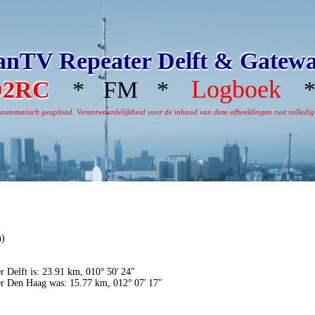
nTV Repeater Delft & Gatew
Logboek
D2RC
* FM *
*
omatisch geupload. Verantwoordelijkheid voor de inhoud van deze afbeeldingen rust volledig bi
h)
r Delft is: 23.91 km, 010° 50′ 24″
er Den Haag was: 15.77 km, 012° 07′ 17″