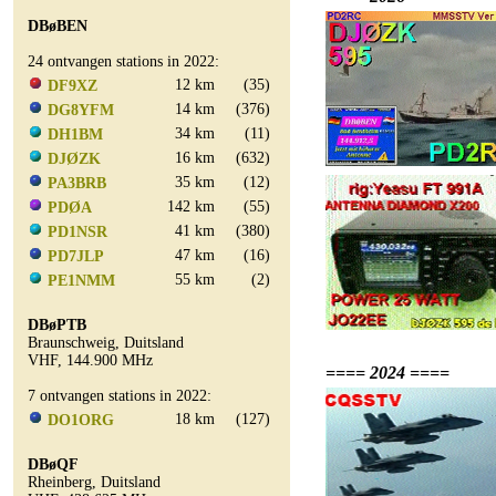
DBøBEN
24 ontvangen stations in 2022:
12 km
(35)
DF9XZ
14 km
(376)
DG8YFM
34 km
(11)
DH1BM
16 km
(632)
DJØZK
35 km
(12)
PA3BRB
142 km
(55)
PDØA
41 km
(380)
PD1NSR
47 km
(16)
PD7JLP
55 km
(2)
PE1NMM
DBøPTB
Braunschweig, Duitsland
VHF, 144.900 MHz
==== 2024 ====
7 ontvangen stations in 2022:
18 km
(127)
DO1ORG
DBøQF
Rheinberg, Duitsland