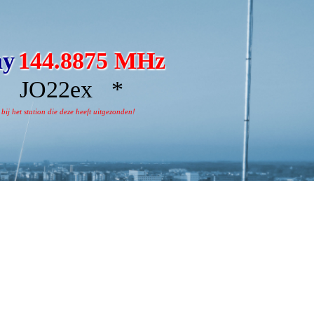
ay
144.8875 MHz
 JO22ex *
j het station die deze heeft uitgezonden!