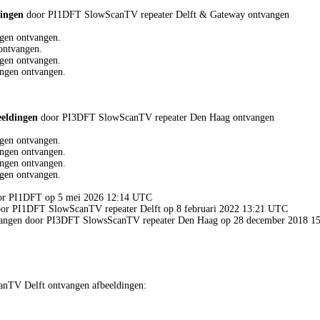
dingen
door PI1DFT SlowScanTV repeater Delft & Gateway ontvangen
gen ontvangen.
ontvangen.
gen ontvangen.
ngen ontvangen.
eeldingen
door PI3DFT SlowScanTV repeater Den Haag ontvangen
gen ontvangen.
ngen ontvangen.
ngen ontvangen.
gen ontvangen.
oor PI1DFT op 5 mei 2026 12:14 UTC
door PI1DFT SlowScanTV repeater Delft op 8 februari 2022 13:21 UTC
ntvangen door PI3DFT SlowsScanTV repeater Den Haag op 28 december 2018 
nTV Delft ontvangen afbeeldingen: