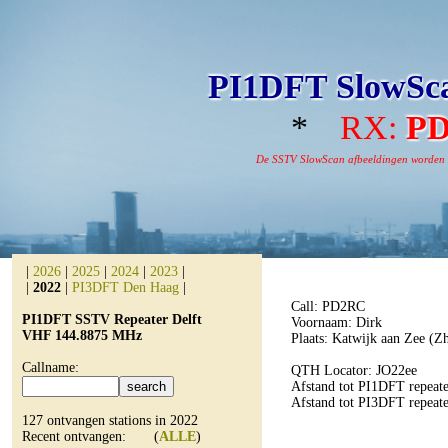
PI1DFT SlowSca
*
RX:
P
De SSTV SlowScan afbeeldingen worden aut
|
2026
|
2025
|
2024
|
2023
|
|
2022
|
PI3DFT Den Haag
|
Call: PD2RC
PI1DFT SSTV Repeater Delft
Voornaam: Dirk
VHF 144.8875 MHz
Plaats: Katwijk aan Zee (Z
Callname:
QTH Locator: JO22ee
Afstand tot PI1DFT repeate
Afstand tot PI3DFT repeat
127 ontvangen stations in 2022
Recent ontvangen: (
ALLE
)